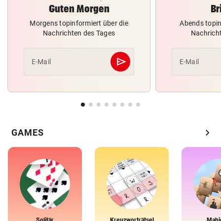
Guten Morgen
Br
Morgens topinformiert über die
Abends topin
Nachrichten des Tages
Nachrich
send
E-Mail
E-Mail
Abschicken
chevron_right
GAMES
Solitär
Kreuzworträtsel
Mahj