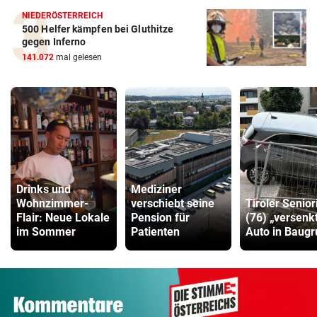
NIEDERÖSTERREICH
500 Helfer kämpfen bei Gluthitze
gegen Inferno
141.072
mal gelesen
Drinks und
Mediziner
Wohnzimmer-
verschiebt seine
Tiroler Senior
Flair: Neue Lokale
Pension für
(76) „versenk
im Sommer
Patienten
Auto in Baug