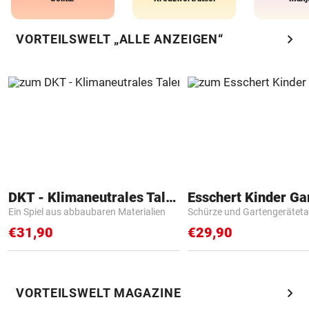
chevron_right
VORTEILSWELT „ALLE ANZEIGEN“
DKT - Klimaneutrales Talent
Ein Spiel aus abbaubaren Materialien
Schürze und Gartengerätet
€31,90
€29,90
chevron_right
VORTEILSWELT MAGAZINE