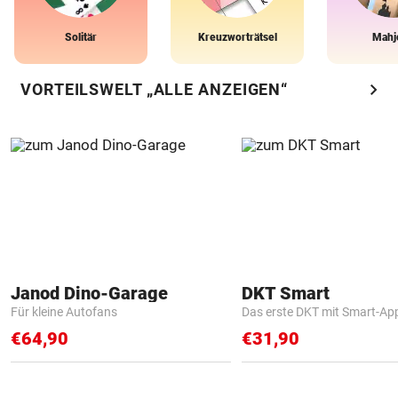
Solitär
Kreuzworträtsel
Mahj
chevron_right
VORTEILSWELT „ALLE ANZEIGEN“
Janod Dino-Garage
DKT Smart
Für kleine Autofans
Das erste DKT mit Smart-Ap
€64,90
€31,90