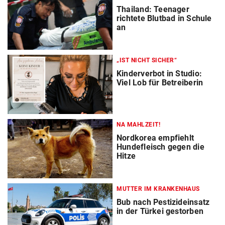
Thailand: Teenager
richtete Blutbad in Schule
an
„IST NICHT SICHER“
Kinderverbot in Studio:
Viel Lob für Betreiberin
NA MAHLZEIT!
Nordkorea empfiehlt
Hundefleisch gegen die
Hitze
MUTTER IM KRANKENHAUS
Bub nach Pestizideinsatz
in der Türkei gestorben