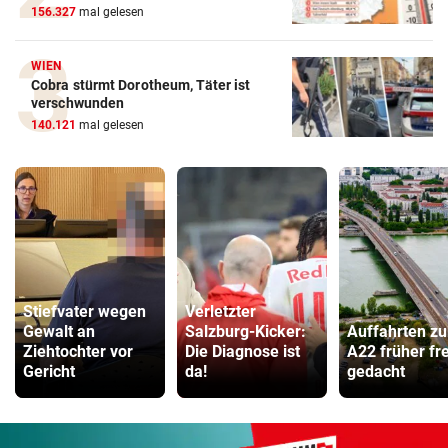
156.327
mal gelesen
WIEN
Cobra stürmt Dorotheum, Täter ist
verschwunden
140.121
mal gelesen
Stiefvater wegen
Verletzter
Gewalt an
Salzburg-Kicker:
Auffahrten zu
Ziehtochter vor
Die Diagnose ist
A22 früher fre
Gericht
da!
gedacht