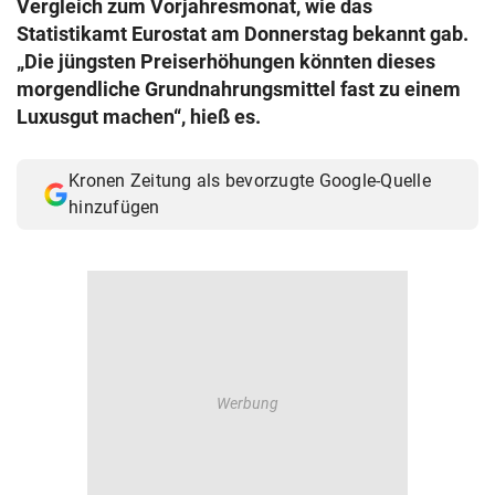
Vergleich zum Vorjahresmonat, wie das
© Krone Multimedia GmbH & Co KG 2026
Statistikamt Eurostat am Donnerstag bekannt gab.
Muthgasse 2, 1190 Wien
„Die jüngsten Preiserhöhungen könnten dieses
morgendliche Grundnahrungsmittel fast zu einem
Luxusgut machen“, hieß es.
Kronen Zeitung als bevorzugte Google-Quelle
hinzufügen