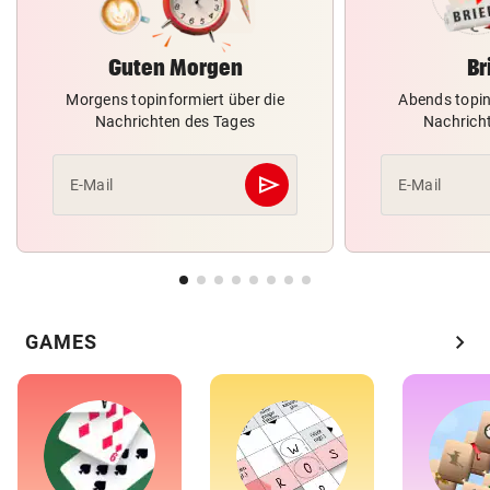
Guten Morgen
Br
Morgens topinformiert über die
Abends topin
Nachrichten des Tages
Nachrich
send
E-Mail
E-Mail
Abschicken
chevron_right
GAMES