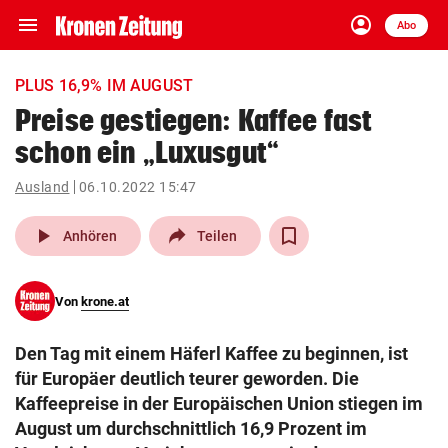
menu
account_circle
Navigation
Anmelden
Abo
close
Schließen
ein-/ausklappen
PLUS 16,9% IM AUGUST
Abonnieren
Preise gestiegen: Kaffee fast
schon ein „Luxusgut“
account_circle
arrow_right
Anmelden
Ausland
06.10.2022 15:47
pin_drop
arrow_right
Bundesland auswäh
Wien
play_arrow
Anhören
Teilen
bookmark
Merkliste
Von
krone.at
Suchbegriff
search
Den Tag mit einem Häferl Kaffee zu beginnen, ist
eingeben
für Europäer deutlich teurer geworden. Die
Kaffeepreise in der Europäischen Union stiegen im
August um durchschnittlich 16,9 Prozent im