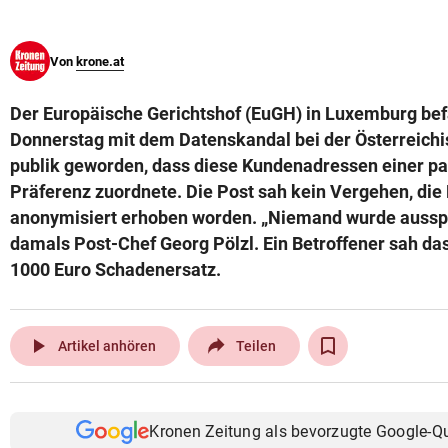
© Krone Multimedia GmbH & Co KG 2026
Muthgasse 2, 1190 Wien
Von
krone.at
Der Europäische Gerichtshof (EuGH) in Luxemburg bef
Donnerstag mit dem Datenskandal bei der Österreichi
publik geworden, dass diese Kundenadressen einer par
Präferenz zuordnete. Die Post sah kein Vergehen, die
anonymisiert erhoben worden. „Niemand wurde ausspi
damals Post-Chef Georg Pölzl. Ein Betroffener sah da
1000 Euro Schadenersatz.
play_arrow
Artikel anhören
Teilen
Kronen Zeitung als bevorzugte Google-Q