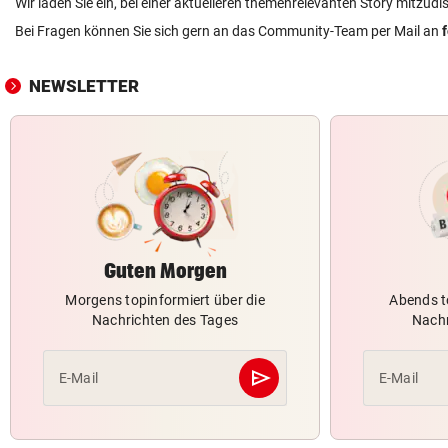
Wir laden Sie ein, bei einer aktuelleren themenrelevanten Story mitzudi
Bei Fragen können Sie sich gern an das Community-Team per Mail an
NEWSLETTER
Guten Morgen
Morgens topinformiert über die
Abends t
Nachrichten des Tages
Nachr
send
E-Mail
E-Mail
Abschicken