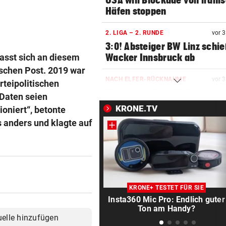
USA will Blockade von irani
Häfen stoppen
2. LIGA – 2. RUNDE
vor 
3:0! Absteiger BW Linz schie
asst sich an diesem
Wacker Innsbruck ab
schen Post. 2019 war
NACH ELFER-RÜCKNAHME
vor 
teipolitischen
Hinterseer über VAR: „Ist ei
 Daten seien
absoluter Skandal!“
KRONE.TV
oniert“, betonte
s anders und klagte auf
WEGEN CEUTA-KRISE
vor 
Spanien kontert: Jetzt
Grenzkontrollen für Italien
SONNTAG NOCH IM KASTEN
vor 
Klubs aus Holland und Italie
KRONE+ TESTET FÜR SIE
locken WAC-Goalie
Insta360 Mic Pro: Endlich guter
Ton am Handy?
uelle hinzufügen
BEI BARESI-ABSCHIED
vor 