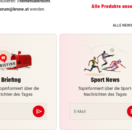
skutieren:
Themenübersicht
.
Alle Produkte ans
forum@krone.at
wenden.
ALLE NEWS
Briefing
Sport News
opinformiert über die
Topinformiert über die Sport
ichten des Tages
Nachrichten des Tages
send
s
E-Mail
Abschicken