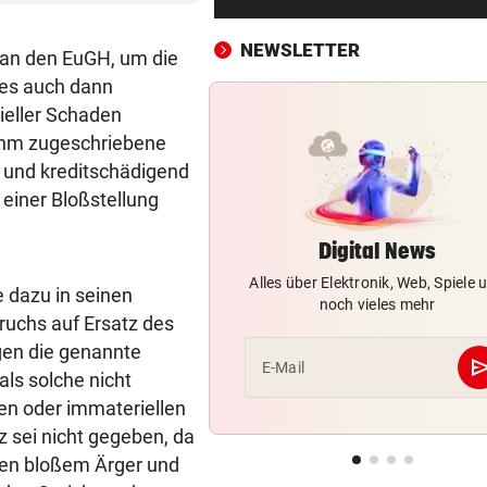
Brasilien-Legende schockt 
mit Mallet-Finger
NEWSLETTER
 an den EuGH, um die
zes auch dann
KIND UND PARTNER TOT
vor 
Traktor-Unglück: Mutter (36
ieller Schaden
meldet sich zu Wort
 ihm zugeschriebene
d und kreditschädigend
STRATEGIE FEHLT
vor 
 einer Bloßstellung
Schutz vor Drohnen? Österr
hat keinen Plan
Digital News
Alles über Elektronik, Web, Spiele 
LÄNDLE-KICKER SIEGEN
vor 
dazu in seinen
noch vieles mehr
3:1 nach 0:1! Altach dreht De
ruchs auf Ersatz des
gegen WSG Tirol
gen die genannte
se
E-Mail
als solche nicht
KRITIK AUS POLITIK
vor 
len oder immateriellen
Theater stellt Planschbecke
 sei nicht gegeben, da
300.000 Euro auf
hen bloßem Ärger und
NACH WIEN AUF MYKONOS
vor 