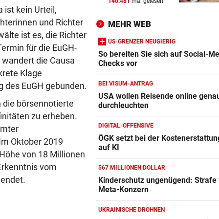
140.481
mal gelesen
WANDERER AUSGEFLOGEN
vor 
st kein Urteil,
Wieder Muren nach Unwette
hterinnen und Richter
MEHR WEB
Dramatik im Valser Tal
te ist es, die Richter
US-GRENZER NEUGIERIG
Termin für die EuGH-
IN GREENSBORO
vor 
So bereiten Sie sich auf Social-M
l wandert die Causa
Straka verpasst bei PGA-Tur
Checks vor
krete Klage
den Cut vorzeitig
BEI VISUM-ANTRAG
ung des EuGH gebunden.
SCHRIEB WM-GESCHICHTE
vor 
USA wollen Reisende online gena
 die börsennotierte
durchleuchten
Amazon-Kindle Vergleich
Bayern kassiert Millionen – 
initäten zu erheben.
Transfer-Clou
ZUM VERGLEICH
DIGITAL-OFFENSIVE
mmter
ÖGK setzt bei der Kostenerstattung
Apple-iPad Vergleich
Im Oktober 2019
auf KI
 Höhe von 18 Millionen
ZUM VERGLEICH
Erkenntnis vom
567 MILLIONEN DOLLAR
Apple-iPhone Vergleich
endet.
Kinderschutz ungenügend: Strafe 
ZUM VERGLEICH
Meta-Konzern
Apple Macbook Vergleich
UKRAINISCHE DROHNEN