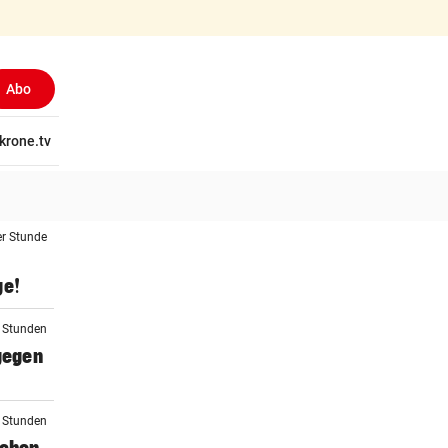
Abo
tschaft
krone.tv
Wissen
Gericht
Kolumnen
Freizeit
Reise
Ti
er Stunde
ge!
2 Stunden
 gegen
2 Stunden