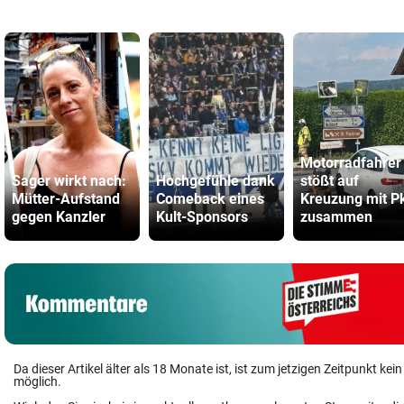
Motorradfahrer
Sager wirkt nach:
Hochgefühle dank
stößt auf
Mütter-Aufstand
Comeback eines
Kreuzung mit P
gegen Kanzler
Kult-Sponsors
zusammen
Da dieser Artikel älter als 18 Monate ist, ist zum jetzigen Zeitpunkt k
möglich.