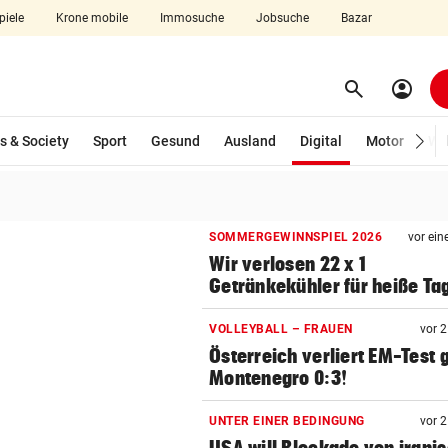
piele
Krone mobile
Immosuche
Jobsuche
Bazar
search
account_circle
Menü aufklappen
Suchen
(ausgewählt)
s & Society
Sport
Gesund
Ausland
Digital
Motor
Wir
len
SOMMERGEWINNSPIEL 2026
vor ein
Wir verlosen 22 x 1
Getränkekühler für heiße Ta
VOLLEYBALL – FRAUEN
vor 
Österreich verliert EM-Test
Montenegro 0:3!
UNTER EINER BEDINGUNG
vor 