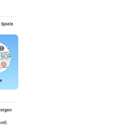
 Spiele
u
Snake
zeigen