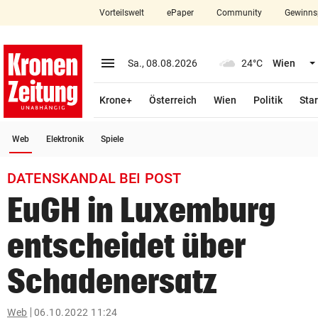
Vorteilswelt
ePaper
Community
Gewinns
close
Schließen
menu
Menü aufklappen
Sa., 08.08.2026
24°C
Wien
Abonnieren
Krone+
Österreich
Wien
Politik
Star
account_circle
arrow_right
Anmelden
(ausgewählt)
Web
Elektronik
Spiele
pin_drop
arrow_right
Bundesland auswäh
Wien
DATENSKANDAL BEI POST
bookmark
Merkliste
EuGH in Luxemburg
entscheidet über
Suchbegriff
search
eingeben
Schadenersatz
Web
06.10.2022 11:24