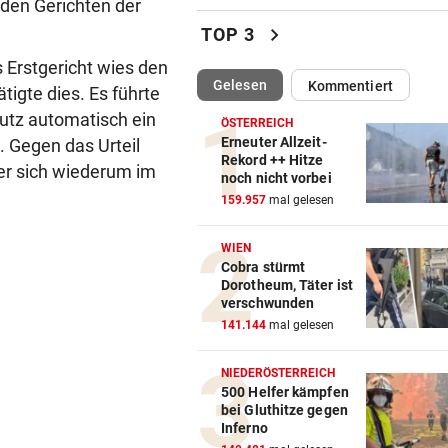
den Gerichten der
Luxus am Meer! Sabalenka
chevron_right
TOP 3
gewährt private Einblicke
s Erstgericht wies den
(ausgewählt)
Gelesen
Kommentiert
„IHR SEID DER HAMMER!“
vor 
igte dies. Es führte
Feuerwehr befreite Kalb aus
utz automatisch ein
ÖSTERREICH
misslicher Lage
Erneuter Allzeit-
 Gegen das Urteil
Rekord ++ Hitze
er sich wiederum im
noch nicht vorbei
FUSSBALL-FANS FEIERN
vor 
159.957
mal gelesen
Hochgefühle dank Comebac
eines Kult-Sponsors
WIEN
Cobra stürmt
LIEFERING VERLIERT
vor 
Dorotheum, Täter ist
Enttäuschende Zweitliga-
verschwunden
Rückkehr nach Grödig
141.144
mal gelesen
2. LIGA – 2. RUNDE
vor 
NIEDERÖSTERREICH
Fehlstart komplett! Nächste 
500 Helfer kämpfen
bei Gluthitze gegen
für St. Pölten
Inferno