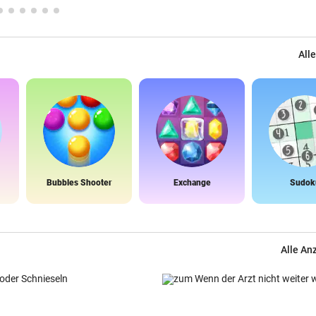
Alle
Bubbles Shooter
Exchange
Sudok
Alle An