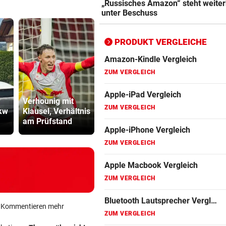
„Russisches Amazon“ steht weiter
ZUM VERGLEICH
unter Beschuss
Bluetooth Lautsprecher Vergleich
ZUM VERGLEICH
PRODUKT VERGLEICHE
DSL Speedtest
ZUM VERGLEICH
Theater stellt
Fernseher Vergleich
Verhounig mit
Planschbecken
Dreijährige
ZUM VERGLEICH
kw
Klausel, Verhältnis
um 300.000 Euro
wurde aus
am Prüfstand
auf
Auto gerett
Fritz Repeater Vergleich
ZUM VERGLEICH
Gaming Laptop Vergleich
ZUM VERGLEICH
Grafikkarten Vergleich
ein Kommentieren mehr
ZUM VERGLEICH