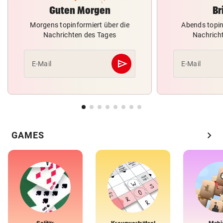
Guten Morgen
Br
Morgens topinformiert über die
Abends topin
Nachrichten des Tages
Nachrich
send
E-Mail
E-Mail
Abschicken
chevron_right
GAMES