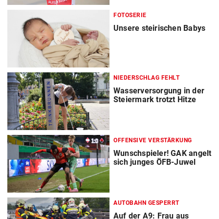
FOTOSERIE
Unsere steirischen Babys
NIEDERSCHLAG FEHLT
Wasserversorgung in der
Steiermark trotzt Hitze
OFFENSIVE VERSTÄRKUNG
Wunschspieler! GAK angelt
sich junges ÖFB-Juwel
AUTOBAHN GESPERRT
Auf der A9: Frau aus