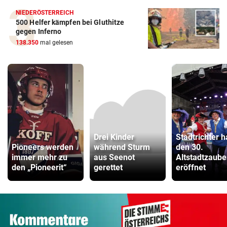
NIEDERÖSTERREICH
500 Helfer kämpfen bei Gluthitze
gegen Inferno
138.350
mal gelesen
Drei Kinder
Stadtrichter 
Pioneers werden
während Sturm
den 30.
immer mehr zu
aus Seenot
Altstadtzaube
den „Pioneerit“
gerettet
eröffnet