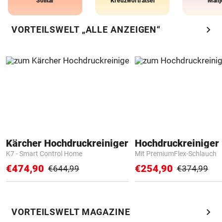
Solitär
Kreuzworträtsel
Mahj
chevron_right
VORTEILSWELT „ALLE ANZEIGEN“
Kärcher Hochdruckreiniger
Hochdruckreiniger 
K7 - Smart Control Home
Mit PremiumFlex-Schlauch
€474,90
€254,90
€644,99
€374,99
chevron_right
VORTEILSWELT MAGAZINE