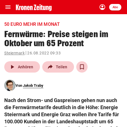
menu
account_circle
Navigation
Anmelden
Abo
close
Schließen
ein-/ausklappen
50 EURO MEHR IM MONAT
Abonnieren
Fernwärme: Preise steigen im
Oktober um 65 Prozent
account_circle
arrow_right
Anmelden
Steiermark
26.08.2022 09:33
pin_drop
arrow_right
Bundesland auswäh
Wien
play_arrow
Anhören
Teilen
bookmark
Merkliste
Von
Jakob Traby
Suchbegriff
search
Nach den Strom- und Gaspreisen gehen nun auch
eingeben
die Fernwärmetarife deutlich in die Höhe: Energie
Steiermark und Energie Graz wollen ihre Tarife für
100.000 Kunden in der Landeshauptstadt um 65