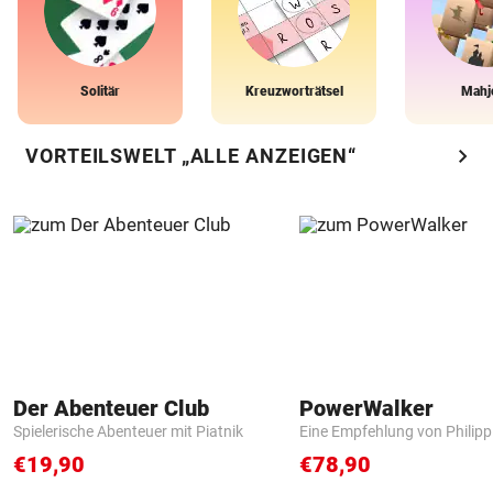
Solitär
Kreuzworträtsel
Mahj
chevron_right
VORTEILSWELT „ALLE ANZEIGEN“
Der Abenteuer Club
PowerWalker
Spielerische Abenteuer mit Piatnik
Eine Empfehlung von Philip
€19,90
€78,90