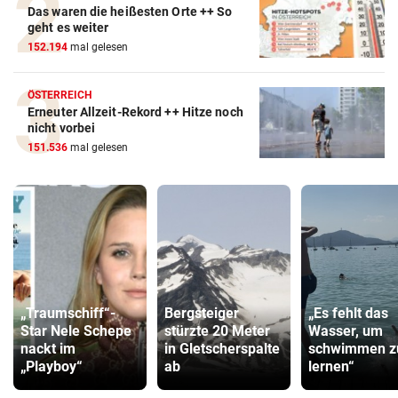
Das waren die heißesten Orte ++ So
geht es weiter
152.194
mal gelesen
ÖSTERREICH
Erneuter Allzeit-Rekord ++ Hitze noch
nicht vorbei
151.536
mal gelesen
„Traumschiff“-
Bergsteiger
„Es fehlt das
Star Nele Schepe
stürzte 20 Meter
Wasser, um
nackt im
in Gletscherspalte
schwimmen z
„Playboy“
ab
lernen“