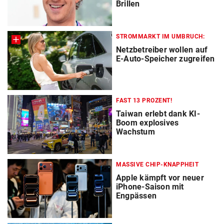
Brillen
STROMMARKT IM UMBRUCH:
Netzbetreiber wollen auf
E-Auto-Speicher zugreifen
FAST 13 PROZENT!
Taiwan erlebt dank KI-
Boom explosives
Wachstum
MASSIVE CHIP-KNAPPHEIT
Apple kämpft vor neuer
iPhone-Saison mit
Engpässen