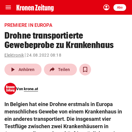
menu
account_circle
Navigation
Anmelden
Abo
close
Schließen
ein-/ausklappen
PREMIERE IN EUROPA
Abonnieren
Drohne transportierte
Gewebeprobe zu Krankenhaus
account_circle
arrow_right
Anmelden
Elektronik
24.08.2022 08:18
pin_drop
arrow_right
Bundesland auswäh
Wien
play_arrow
Anhören
Teilen
bookmark
Merkliste
Von
krone.at
Suchbegriff
search
In Belgien hat eine Drohne erstmals in Europa
eingeben
menschliches Gewebe von einem Krankenhaus in
ein anderes transportiert. Die insgesamt vier
Testflüge zwischen zwei Krankenhäusern in