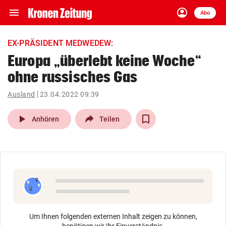
menu
account_circle
Navigation
Anmelden
Abo
close
Schließen
ein-/ausklappen
EX-PRÄSIDENT MEDWEDEW:
Abonnieren
Europa „überlebt keine Woche“
ohne russisches Gas
account_circle
arrow_right
Anmelden
Ausland
23.04.2022 09:39
pin_drop
arrow_right
Bundesland auswäh
Wien
play_arrow
Anhören
Teilen
bookmark
Merkliste
Suchbegriff
search
eingeben
Um Ihnen folgenden externen Inhalt zeigen zu können,