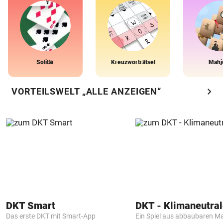
Solitär
Kreuzworträtsel
Mahj
chevron_right
VORTEILSWELT „ALLE ANZEIGEN“
DKT Smart
Das erste DKT mit Smart-App
Ein Spiel aus abbaubaren Ma