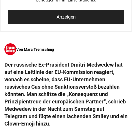
benötigen wir Ihr Einverständnis.
© Krone Multimedia GmbH & Co KG 2026
Muthgasse 2, 1190 Wien
Anzeigen
Von
Mara Tremschnig
Der russische Ex-Präsident Dmitri Medwedew hat
auf eine Leitlinie der EU-Kommission reagiert,
wonach es scheine, dass EU-Unternehmen
russisches Gas ohne Sanktionsverstoß bezahlen
könnten. Man schätze die „Konsequenz und
Prinzipientreue der europäischen Partner“, schrieb
Medwedew in der Nacht zum Samstag auf
Telegram und fügte einen lachenden Smiley und ein
Clown-Emoji hinzu.