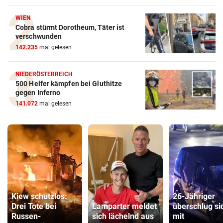
WIEN
Cobra stürmt Dorotheum, Täter ist
verschwunden
142.235
mal gelesen
NIEDERÖSTERREICH
500 Helfer kämpfen bei Gluthitze
gegen Inferno
141.072
mal gelesen
Kiew schutzlos:
26-Jähriger
Drei Tote bei
Lamparter meldet
überschlug si
Russen-
sich lächelnd aus
mit