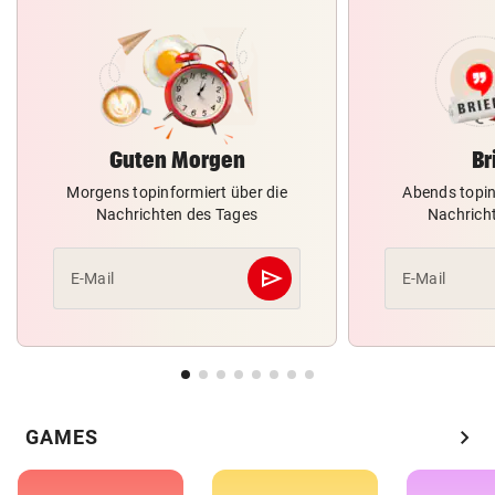
Guten Morgen
Br
Morgens topinformiert über die
Abends topin
Nachrichten des Tages
Nachrich
send
E-Mail
E-Mail
Abschicken
chevron_right
GAMES