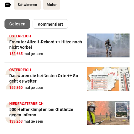
Schwimmen
Motor
(ausgewählt)
Gelesen
Kommentiert
ÖSTERREICH
Erneuter Allzeit-Rekord ++ Hitze noch
Autobatterie Vergleich
nicht vorbei
158.665
mal gelesen
ZUM VERGLEICH
Winterreifen Vergleich
ÖSTERREICH
Das waren die heißesten Orte ++ So
ZUM VERGLEICH
geht es weiter
155.860
mal gelesen
Wagenheber Vergleich
ZUM VERGLEICH
NIEDERÖSTERREICH
500 Helfer kämpfen bei Gluthitze
Elektroroller Vergleich
gegen Inferno
ZUM VERGLEICH
139.263
mal gelesen
Ganzjahresreifen Vergleich