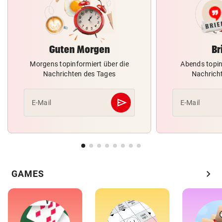
Guten Morgen
Br
Morgens topinformiert über die
Abends topin
Nachrichten des Tages
Nachrich
send
E-Mail
E-Mail
Abschicken
chevron_right
GAMES