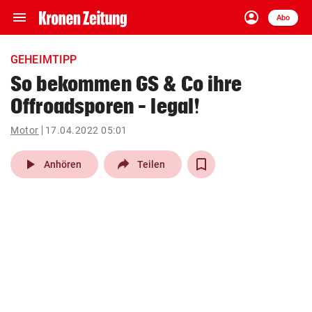
menu
account_circle
Navigation
Anmelden
Abo
close
Schließen
ein-/ausklappen
GEHEIMTIPP
Abonnieren
So bekommen GS & Co ihre
Offroadsporen – legal!
account_circle
arrow_right
Anmelden
Motor
17.04.2022 05:01
pin_drop
arrow_right
Bundesland auswäh
Wien
play_arrow
Anhören
Teilen
bookmark
Merkliste
Suchbegriff
search
eingeben