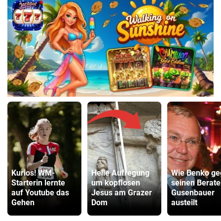
Kurios! WM-
Helle Aufregung
Wie Benko ge
Starterin lernte
um kopflosen
seinen Berate
auf Youtube das
Jesus am Grazer
Gusenbauer
Gehen
Dom
austeilt