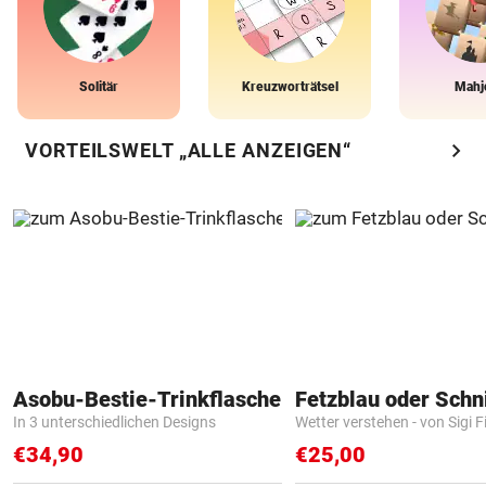
Solitär
Kreuzworträtsel
Mahj
chevron_right
VORTEILSWELT „ALLE ANZEIGEN“
Asobu-Bestie-Trinkflasche
Fetzblau oder Schn
In 3 unterschiedlichen Designs
Wetter verstehen - von Sigi F
€34,90
€25,00