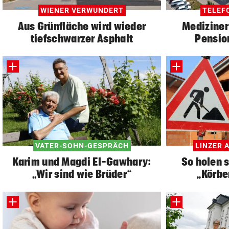
WIENER VERWUNDERT
TELEFO
Aus Grünfläche wird wieder
Mediziner
tiefschwarzer Asphalt
Pension
VATER-SOHN-GESPRÄCH
LINZER 
Karim und Magdi El-Gawhary:
So holen 
„Wir sind wie Brüder“
„Körbe