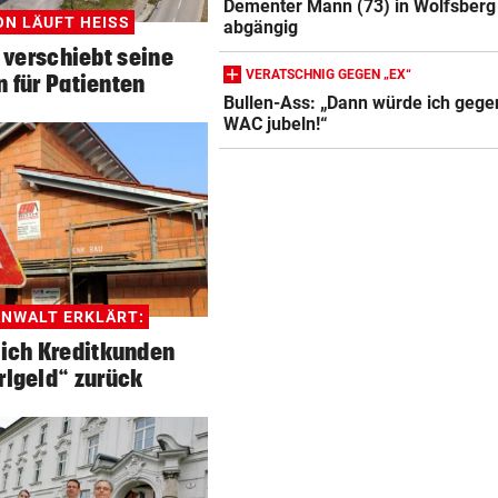
Dementer Mann (73) in Wolfsberg
N LÄUFT HEISS
abgängig
 verschiebt seine
VERATSCHNIG GEGEN „EX“
 für Patienten
Bullen-Ass: „Dann würde ich gege
WAC jubeln!“
ANWALT ERKLÄRT:
sich Kreditkunden
rlgeld“ zurück