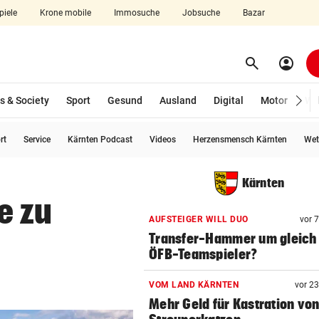
piele
Krone mobile
Immosuche
Jobsuche
Bazar
search
account_circle
Menü aufklappen
Suchen
s & Society
Sport
Gesund
Ausland
Digital
Motor
Wir
rt
Service
Kärnten Podcast
Videos
Herzensmensch Kärnten
Wet
len
Kärnten
e zu
AUFSTEIGER WILL DUO
vor 
Transfer-Hammer um gleich
ÖFB-Teamspieler?
VOM LAND KÄRNTEN
vor 2
Mehr Geld für Kastration vo