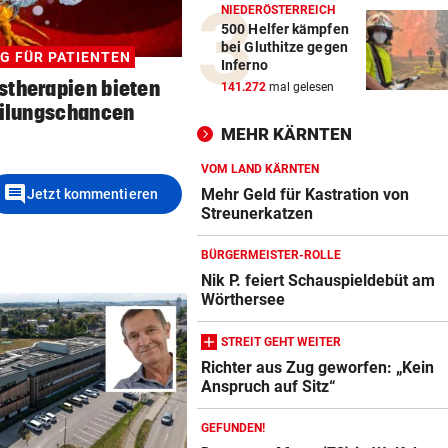
NIEDERÖSTERREICH
500 Helfer kämpfen
bei Gluthitze gegen
G FÜR PATIENTEN
Inferno
stherapien bieten
141.272
mal gelesen
ilungschancen
MEHR KÄRNTEN
VOM LAND KÄRNTEN
comment
Mehr Geld für Kastration von
Jetzt kommentieren
Streunerkatzen
BÜRGERMEISTER-ROLLE
Nik P. feiert Schauspieldebüt am
Wörthersee
STREIT GEHT WEITER
Richter aus Zug geworfen: „Kein
Anspruch auf Sitz“
GEFUNDEN!