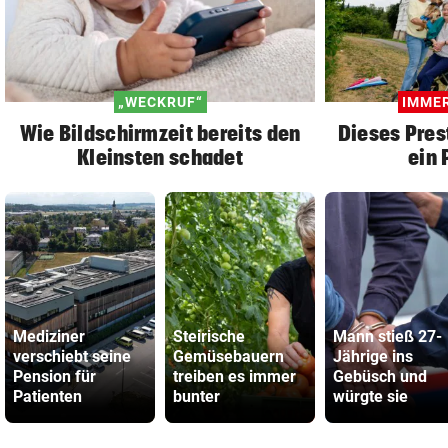
„WECKRUF“
IMMER
Wie Bildschirmzeit bereits den
Dieses Prest
Kleinsten schadet
ein
Mediziner
Steirische
Mann stieß 27-
verschiebt seine
Gemüsebauern
Jährige ins
Pension für
treiben es immer
Gebüsch und
Patienten
bunter
würgte sie