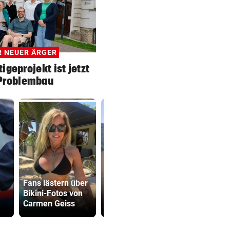
 NEUER ÄRGER
igeprojekt ist jetzt
 Problembau
Fans lästern über
Nik P. feiert
Bub (4) vo
Bikini-Fotos von
Schauspieldebüt
(72) versch
Carmen Geiss
am Wörthersee
und festge