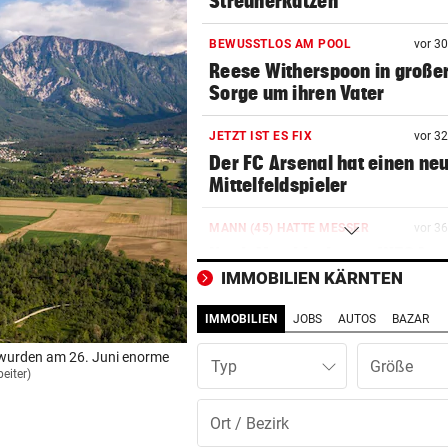
Streunerkatzen
BEWUSSTLOS AM POOL
vor 3
Reese Witherspoon in große
Sorge um ihren Vater
JETZT IST ES FIX
vor 3
Der FC Arsenal hat einen ne
Mittelfeldspieler
MANN (45) HATTE MESSER
vor 3
Nach Morddrohung: WEGA
stürmte Wohnung in Liesing
IMMOBILIEN KÄRNTEN
IMMOBILIEN
JOBS
AUTOS
BAZAR
„STOPPLICHT“-KOLUMNE
vor 3
Wie Schoitl und Kneisser im
h wurden am 26. Juni enorme
Typ
„Kaisermühlen Blues“
beiter)
SHOWDOWN IM ORF
vor 3
Weißmann-Prozess startet 