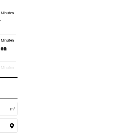
0 Minuten
r
2 Minuten
uen
6 Minuten
6 Minuten
m²
8 Minuten
am Tag