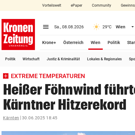
Vorteilswelt
ePaper
Community
Gewinns
close
Schließen
menu
Menü aufklappen
Sa., 08.08.2026
29°C
Wien
Abonnieren
(ausgewählt)
Krone+
Österreich
Wien
Politik
Star
account_circle
arrow_right
Anmelden
Politik
Wirtschaft
Justiz & Kriminalität
Lokales & Regionales
Spo
pin_drop
arrow_right
Bundesland auswäh
Wien
EXTREME TEMPERATUREN
bookmark
Merkliste
Heißer Föhnwind führt
Kärntner Hitzerekord
Suchbegriff
search
eingeben
Kärnten
30.06.2025 18:45