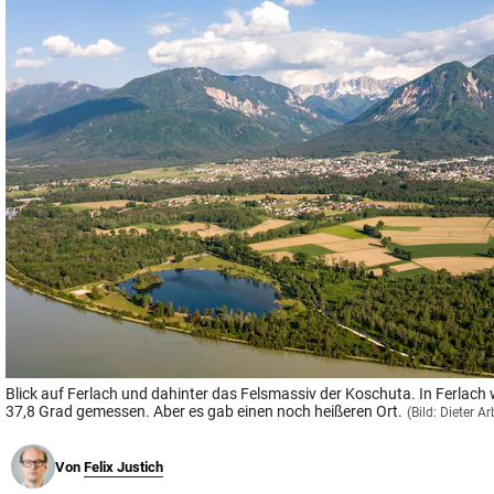
© Krone Multimedia GmbH & Co KG 2026
Muthgasse 2, 1190 Wien
Blick auf Ferlach und dahinter das Felsmassiv der Koschuta. In Ferlac
37,8 Grad gemessen. Aber es gab einen noch heißeren Ort.
(Bild: Dieter Ar
Von
Felix Justich