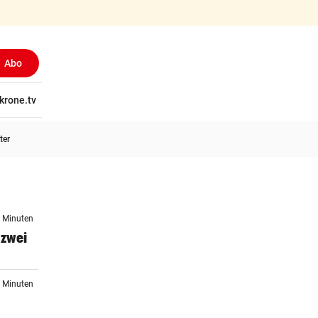
Abo
tschaft
krone.tv
Wissen
Gericht
Kolumnen
Freizeit
Reise
Ti
ter
7 Minuten
 zwei
3 Minuten
n