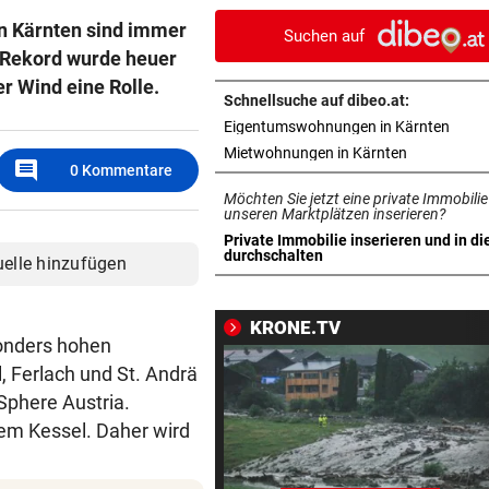
der Direktorenwahl
 in Kärnten sind immer
Suchen auf
i-Rekord wurde heuer
WOLLTEN „CHILLEN“
vor ein
r Wind eine Rolle.
In Gartenhütte eingebrochen
Schnellsuche auf dibeo.at:
Teenies (14) gefasst
in ne
Eigentumswohnungen in Kärnten
in neuem Ta
Mietwohnungen in Kärnten
MEDIEN BERICHTEN:
vor ein
comment
0
Kommentare
Nach schwerer Krankheit! T
Möchten Sie jetzt eine private Immobilie
um Jorge Messi
unseren Marktplätzen inserieren?
Private Immobilie inserieren und in di
in neuem Tab öffnen
durchschalten
uelle hinzufügen
ALARM IN BULGARIEN
vor ein
Drohne voller Sprengstoff n
Pipeline explodiert
KRONE.TV
sonders hohen
AUF DER A10
vor ein
, Ferlach und St. Andrä
Urlauber-Kolonne rollt: Stau
oSphere Austria.
Blockabfertigung
nem Kessel. Daher wird
SKI-ASS ATMET DURCH
vor ein