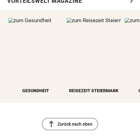
chevron_right
VORTEILSWELT MAGAZINE
GESUNDHEIT
REISEZEIT STEIERMARK
north
Zurück nach oben