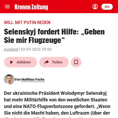
menu
account_circle
Navigation
Anmelden
Abo
close
Schließen
ein-/ausklappen
WILL MIT PUTIN REDEN
Abonnieren
Selenskyj fordert Hilfe: „Geben
Sie mir Flugzeuge“
account_circle
arrow_right
Anmelden
Ausland
03.03.2022 20:02
pin_drop
arrow_right
Bundesland auswäh
Wien
play_arrow
Anhören
Teilen
bookmark
Merkliste
Von
Matthias Fuchs
Suchbegriff
search
Der ukrainische Präsident Wolodymyr Selenskyj
eingeben
hat mehr Militärhilfe von den westlichen Staaten
und eine NATO-Flugverbotszone gefordert. „Wenn
Sie nicht die Macht haben, den Luftraum (über der