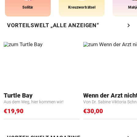
Solitär
Kreuzworträtsel
Mahj
chevron_right
VORTEILSWELT „ALLE ANZEIGEN“
Turtle Bay
Aus dem Weg, hier kommen wir!
Von Dr. Sabine Viktoria Schn
€19,90
€30,00