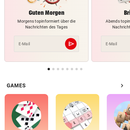
Guten Morgen
Br
Morgens topinformiert über die
Abends topin
Nachrichten des Tages
Nachrich
send
E-Mail
E-Mail
Abschicken
chevron_right
GAMES