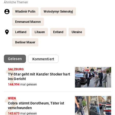
Ähnliche Themen
Wladimir Putin
Wolodymyr Selenskyj
Emmanuel Macron
Lettland
Litauen
Estland
Ukraine
Berliner Mauer
(ausgewählt)
Gelesen
Kommentiert
SALZBURG
TV-Star geht mit Kanzler Stocker hart
ins Gericht
144.994
mal gelesen
WIEN
Cobra stürmt Dorotheum, Täter ist
verschwunden
143.673
mal gelesen