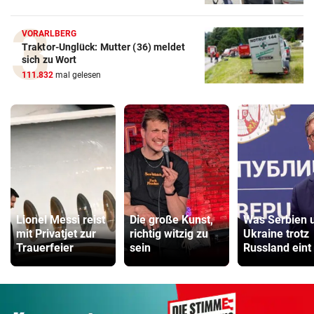
VORARLBERG
Traktor-Unglück: Mutter (36) meldet
sich zu Wort
111.832
mal gelesen
Lionel Messi reist
Die große Kunst,
Was Serbien 
mit Privatjet zur
richtig witzig zu
Ukraine trotz
Trauerfeier
sein
Russland eint