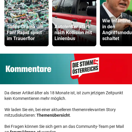
Wie Infantino 
Todes-Drama um
Autolenker starb
in den
Fan! Rapid spielt
nach Kollision mit
Angriffsmodu
im Trauerflor
Linienbus
schaltet
Da dieser Artikel älter als 18 Monate ist, ist zum jetzigen Zeitpunkt
kein Kommentieren mehr möglich.
Wir laden Sie ein, bei einer aktuelleren themenrelevanten Story
mitzudiskutieren:
Themenübersicht
.
Bei Fragen können Sie sich gern an das Community-Team per Mail
an
forum@krone.at
wenden.