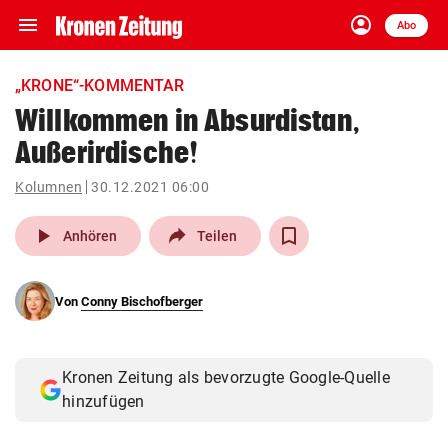
menu
account_circle
Navigation
Anmelden
Abo
close
Schließen
ein-/ausklappen
„KRONE“-KOMMENTAR
Abonnieren
Willkommen in Absurdistan,
Außerirdische!
account_circle
arrow_right
Anmelden
Kolumnen
30.12.2021 06:00
pin_drop
arrow_right
Bundesland auswäh
Wien
play_arrow
Anhören
Teilen
bookmark
Merkliste
Von
Conny Bischofberger
Suchbegriff
search
eingeben
Kronen Zeitung als bevorzugte Google-Quelle
hinzufügen