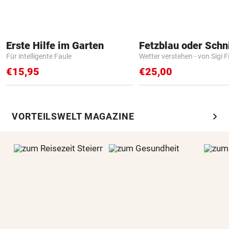
Erste Hilfe im Garten
Fetzblau oder Schn
Für intelligente Faule
Wetter verstehen - von Sigi F
€15,95
€25,00
chevron_right
VORTEILSWELT MAGAZINE