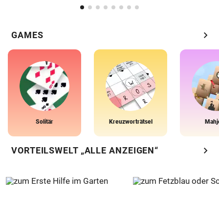
chevron_right
GAMES
Solitär
Kreuzworträtsel
Mahj
chevron_right
VORTEILSWELT „ALLE ANZEIGEN“