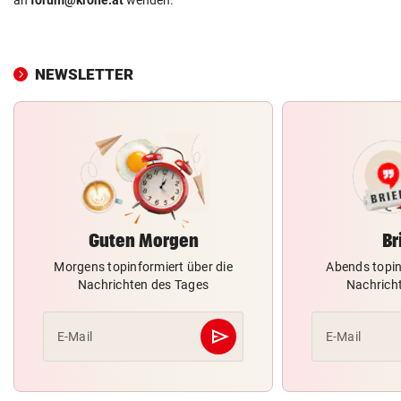
NEWSLETTER
Guten Morgen
Br
Morgens topinformiert über die
Abends topin
Nachrichten des Tages
Nachrich
send
E-Mail
E-Mail
Abschicken