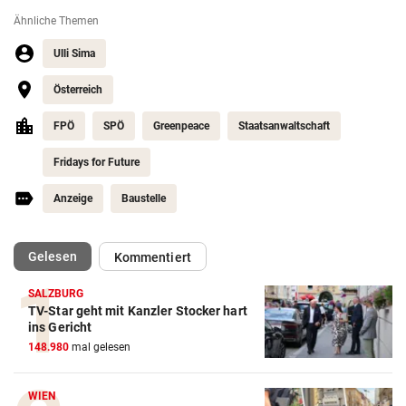
Ähnliche Themen
Ulli Sima
Österreich
FPÖ
SPÖ
Greenpeace
Staatsanwaltschaft
Fridays for Future
Anzeige
Baustelle
(ausgewählt)
Gelesen
Kommentiert
SALZBURG
TV-Star geht mit Kanzler Stocker hart
ins Gericht
148.980
mal gelesen
WIEN