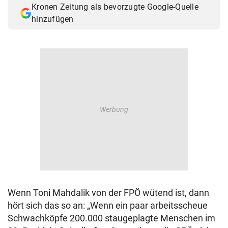
Kronen Zeitung als bevorzugte Google-Quelle
© Krone Multimedia GmbH & Co KG 2026
hinzufügen
Muthgasse 2, 1190 Wien
Wenn Toni Mahdalik von der FPÖ wütend ist, dann
hört sich das so an: „Wenn ein paar arbeitsscheue
Schwachköpfe 200.000 staugeplagte Menschen im