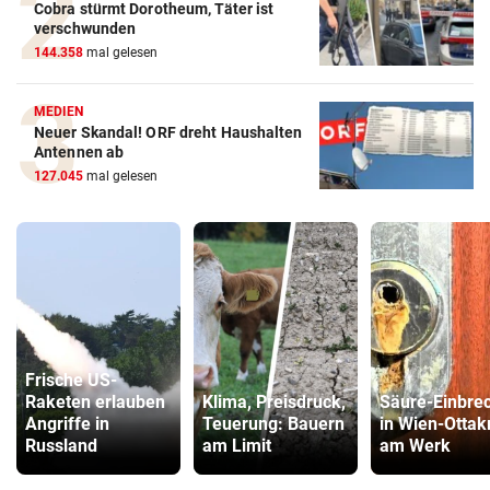
Cobra stürmt Dorotheum, Täter ist
verschwunden
144.358
mal gelesen
MEDIEN
Neuer Skandal! ORF dreht Haushalten
Antennen ab
127.045
mal gelesen
Frische US-
Raketen erlauben
Klima, Preisdruck,
Säure-Einbre
Angriffe in
Teuerung: Bauern
in Wien-Ottak
Russland
am Limit
am Werk