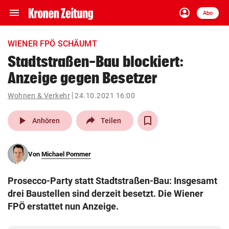
menu
account_circle
Navigation
Anmelden
Abo
close
Schließen
ein-/ausklappen
WIENER FPÖ SCHÄUMT
Abonnieren
Stadtstraßen-Bau blockiert:
Anzeige gegen Besetzer
account_circle
arrow_right
Anmelden
Wohnen & Verkehr
24.10.2021 16:00
pin_drop
arrow_right
Bundesland auswäh
Wien
play_arrow
Anhören
Teilen
bookmark
Merkliste
Von
Michael Pommer
Suchbegriff
search
Prosecco-Party statt Stadtstraßen-Bau: Insgesamt
eingeben
drei Baustellen sind derzeit besetzt. Die Wiener
FPÖ erstattet nun Anzeige.