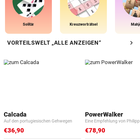
Solitär
Kreuzworträtsel
Mahj
chevron_right
VORTEILSWELT „ALLE ANZEIGEN“
Calcada
PowerWalker
Auf den portugiesischen Gehwegen
Eine Empfehlung von Philip
€36,90
€78,90