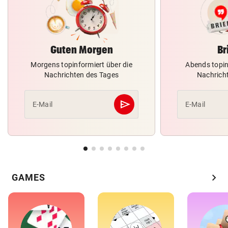
Guten Morgen
Br
Morgens topinformiert über die
Abends topin
Nachrichten des Tages
Nachrich
send
E-Mail
E-Mail
Abschicken
chevron_right
GAMES