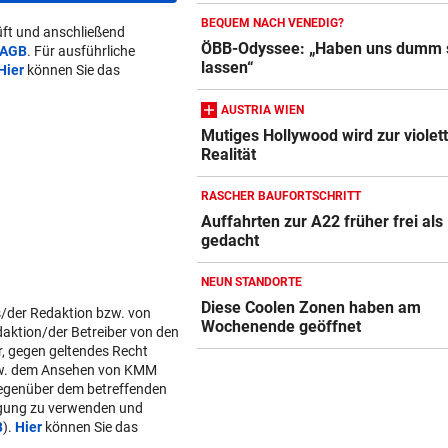
BEQUEM NACH VENEDIG?
ft und anschließend
ÖBB-Odyssee: „Haben uns dumm 
AGB
. Für ausführliche
lassen“
Hier
können Sie das
AUSTRIA WIEN
Mutiges Hollywood wird zur violet
Realität
RASCHER BAUFORTSCHRITT
Auffahrten zur A22 früher frei als
gedacht
NEUN STANDORTE
Diese Coolen Zonen haben am
s/der Redaktion bzw. von
Wochenende geöffnet
daktion/der Betreiber von den
r, gegen geltendes Recht
w. dem Ansehen von KMM
gegenüber dem betreffenden
lgung zu verwenden und
B
).
Hier
können Sie das