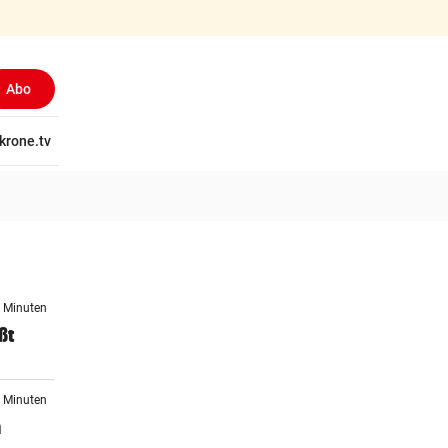
Abo
tschaft
krone.tv
Wissen
Gericht
Kolumnen
Freizeit
Reise
Ti
1 Minuten
ßt
0 Minuten
n