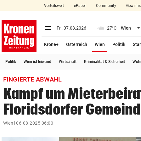
Vorteilswelt
ePaper
Community
Gewinns
close
Schließen
menu
Menü aufklappen
Fr., 07.08.2026
27°C
Wien
Abonnieren
(ausgewählt)
Krone+
Österreich
Wien
Politik
Star
account_circle
arrow_right
Anmelden
Politik
Wien ist leiwand
Wirtschaft
Kriminalität & Sicherheit
Wohn
pin_drop
arrow_right
Bundesland auswäh
Wien
FINGIERTE ABWAHL
bookmark
Merkliste
Kampf um Mieterbeirat
Floridsdorfer Gemein
Suchbegriff
search
eingeben
Wien
06.08.2025 06:00