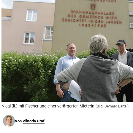
© Krone Multimedia GmbH & Co KG 2026
Muthgasse 2, 1190 Wien
Niegl (li.) mit Fischer und einer verärgerten Mieterin
(Bild: Gerhard Bartel)
Von
Viktoria Graf