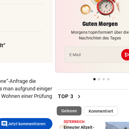
Bayern kassiert Millionen – 
Transfer-Clou
Guten Morgen
AUFREGUNG IM NETZ
vor 
Spider-Man im BMW-Cockpit
Morgens topinformiert über die
Anwalt auf den Plan
Nachrichten des Tages
lt“
TROTZ ENTSCHULDIGUNG
vor 
se
E-Mail
Sager wirkt nach: Mütter-
Aufstand gegen Kanzler
SCHLÜSSEL IM PKW
vor 
one“-Anfrage die
Dreijähriger Bub wurde aus
s man aufgrund einiger
heißem Auto gerettet
chevron_right
r Wohnen einer Prüfung
TOP 3
(ausgewählt)
Gelesen
Kommentiert
comment
ÖSTERREICH
Jetzt kommentieren
Erneuter Allzeit-