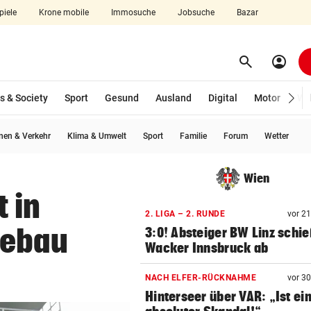
piele
Krone mobile
Immosuche
Jobsuche
Bazar
search
account_circle
Menü aufklappen
Suchen
s & Society
Sport
Gesund
Ausland
Digital
Motor
Wir
en & Verkehr
Klima & Umwelt
Sport
Familie
Forum
Wetter
len
Wien
 in
2. LIGA – 2. RUNDE
vor 2
debau
3:0! Absteiger BW Linz schie
Wacker Innsbruck ab
NACH ELFER-RÜCKNAHME
vor 3
Hinterseer über VAR: „Ist ei