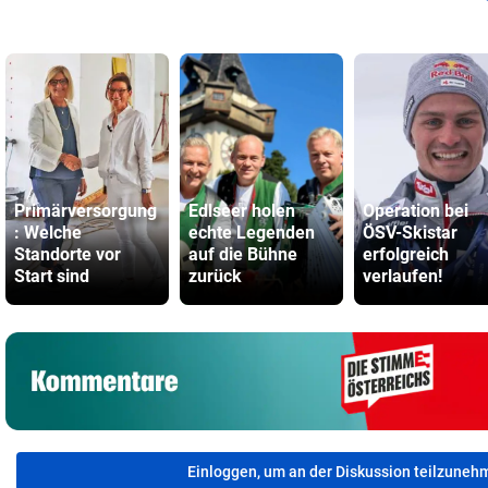
Primärversorgung
Edlseer holen
Operation bei
: Welche
echte Legenden
ÖSV-Skistar
Standorte vor
auf die Bühne
erfolgreich
Start sind
zurück
verlaufen!
Einloggen, um an der Diskussion teilzuneh