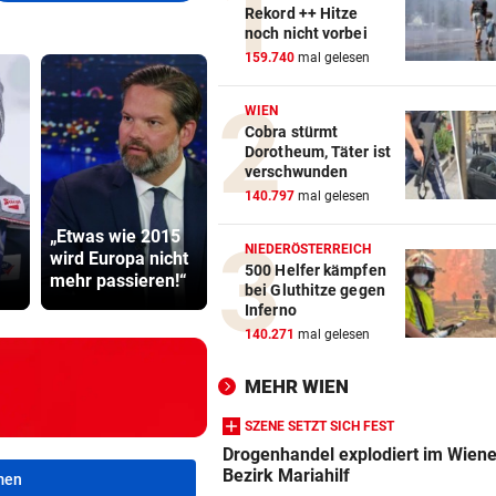
Rekord ++ Hitze
noch nicht vorbei
159.740
mal gelesen
WIEN
Cobra stürmt
Dorotheum, Täter ist
verschwunden
140.797
mal gelesen
Drei Festnahmen
„Etwas wie 2015
wegen
Sager wirkt
NIEDERÖSTERREICH
wird Europa nicht
Brandstiftung
Mütter-Auf
500 Helfer kämpfen
mehr passieren!“
nahe Athen
gegen Kanz
bei Gluthitze gegen
Inferno
140.271
mal gelesen
MEHR WIEN
SZENE SETZT SICH FEST
Drogenhandel explodiert im Wiene
Bezirk Mariahilf
men