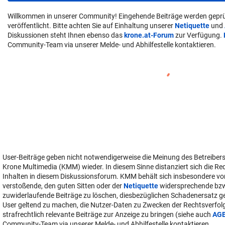
Willkommen in unserer Community! Eingehende Beiträge werden geprü
veröffentlicht. Bitte achten Sie auf Einhaltung unserer
Netiquette
und
Diskussionen steht Ihnen ebenso das
krone.at-Forum
zur Verfügung.
Community-Team via unserer Melde- und Abhilfestelle kontaktieren.
User-Beiträge geben nicht notwendigerweise die Meinung des Betreiber
Krone Multimedia (KMM) wieder. In diesem Sinne distanziert sich die Re
Inhalten in diesem Diskussionsforum. KMM behält sich insbesondere vo
verstoßende, den guten Sitten oder der
Netiquette
widersprechende bz
zuwiderlaufende Beiträge zu löschen, diesbezüglichen Schadenersatz 
User geltend zu machen, die Nutzer-Daten zu Zwecken der Rechtsverfo
strafrechtlich relevante Beiträge zur Anzeige zu bringen (siehe auch
AG
Community-Team via unserer Melde- und Abhilfestelle kontaktieren.