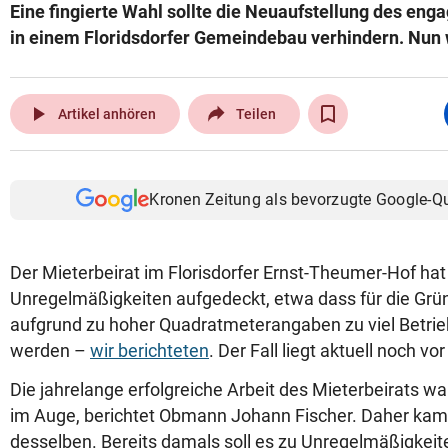
Eine fingierte Wahl sollte die Neuaufstellung des eng
in einem Floridsdorfer Gemeindebau verhindern. Nun w
play_arrow
Artikel anhören
Teilen
Kronen Zeitung als bevorzugte Google-Q
Der Mieterbeirat im Florisdorfer Ernst-Theumer-Hof hat
Unregelmäßigkeiten aufgedeckt, etwa dass für die Grü
aufgrund zu hoher Quadratmeterangaben zu viel Betri
werden –
wir berichteten
. Der Fall liegt aktuell noch vor
Die jahrelange erfolgreiche Arbeit des Mieterbeirats wa
im Auge, berichtet Obmann Johann Fischer. Daher kam
desselben. Bereits damals soll es zu Unregelmäßigkeit