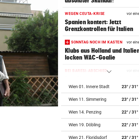
absoluter Skandal!“
WEGEN CEUTA-KRISE
vor ein
Spanien kontert: Jetzt
Grenzkontrollen für Italien
SONNTAG NOCH IM KASTEN
vor ein
Klubs aus Holland und Italie
locken WAC-Goalie
BEI BARESI-ABSCHIED
vor ein
Brasilien-Legende schockt 
mit Mallet-Finger
Wien 01. Innere Stadt
23° / 31°
Wien 11. Simmering
23° / 31°
KIND UND PARTNER TOT
vor ein
Traktor-Unglück: Mutter (36
Wien 14. Penzing
22° / 31°
meldet sich zu Wort
Wien 19. Döbling
22° / 31°
STRATEGIE FEHLT
vor ein
Schutz vor Drohnen? Österr
Wien 21. Floridsdorf
23° / 31°