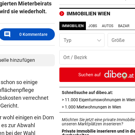
agierten Mieterbeirats
hat keinen Plan
ird sie wiederholt.
IMMOBILIEN WIEN
LÄNDLE-KICKER SIEGEN
vor ein
3:1 nach 0:1! Altach dreht De
IMMOBILIEN
JOBS
AUTOS
BAZAR
gegen WSG Tirol
comment
0
Kommentare
Typ
KRITIK AUS POLITIK
vor 
Theater stellt Planschbecke
300.000 Euro auf
uelle hinzufügen
NACH WIEN AUF MYKONOS
vor 
Suchen auf
Luxus am Meer! Sabalenka
 schon so einige
gewährt private Einblicke
nflächenpflege
Schnellsuche auf dibeo.at:
ebskosten verrechnet
> 11.000 Eigentumswohnungen in Wie
„IHR SEID DER HAMMER!“
vor 
 Gericht.
in neue
> 1.000 Mietwohnungen in Wien
Feuerwehr befreite Kalb aus
misslicher Lage
r wohl einigen ein Dorn
Möchten Sie jetzt eine private Immobilie
unseren Marktplätzen inserieren?
 es zur Abwahl
FUSSBALL-FANS FEIERN
vor 
Private Immobilie inserieren und in di
en bei der Wahl
in neuem Tab öffnen