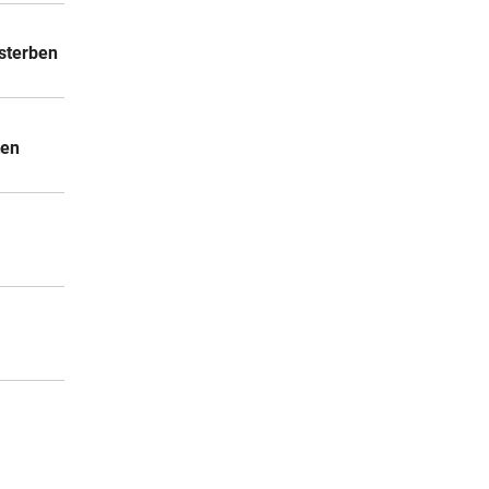
sterben
ten