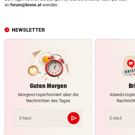
an
forum@krone.at
wenden.
NEWSLETTER
Guten Morgen
Br
Morgens topinformiert über die
Abends topin
Nachrichten des Tages
Nachrich
send
E-Mail
E-Mail
Abschicken