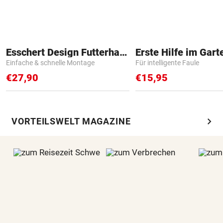
Esschert Design Futterhaus
Erste Hilfe im Gart
Einfache & schnelle Montage
Für intelligente Faule
€27,90
€15,95
chevron_right
VORTEILSWELT MAGAZINE