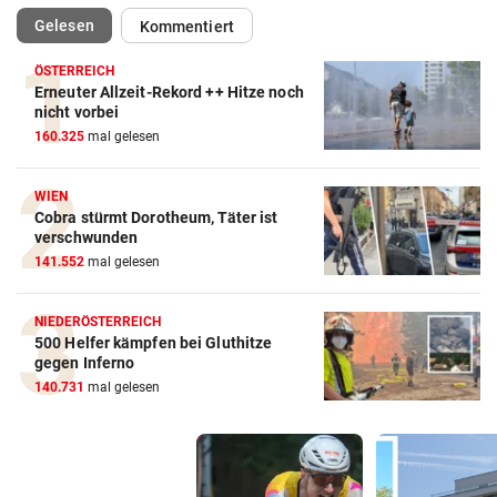
(ausgewählt)
Gelesen
Kommentiert
ÖSTERREICH
Erneuter Allzeit-Rekord ++ Hitze noch
nicht vorbei
160.325
mal gelesen
WIEN
Cobra stürmt Dorotheum, Täter ist
verschwunden
141.552
mal gelesen
NIEDERÖSTERREICH
500 Helfer kämpfen bei Gluthitze
gegen Inferno
140.731
mal gelesen