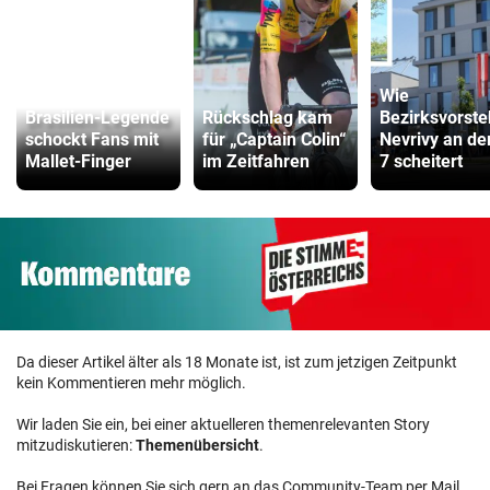
Wie
Brasilien-Legende
Rückschlag kam
Bezirksvorste
schockt Fans mit
für „Captain Colin“
Nevrivy an d
Mallet-Finger
im Zeitfahren
7 scheitert
Da dieser Artikel älter als 18 Monate ist, ist zum jetzigen Zeitpunkt
kein Kommentieren mehr möglich.
Wir laden Sie ein, bei einer aktuelleren themenrelevanten Story
mitzudiskutieren:
Themenübersicht
.
Bei Fragen können Sie sich gern an das Community-Team per Mail