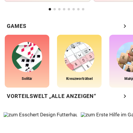
chevron_right
GAMES
Solitär
Kreuzworträtsel
Mahj
chevron_right
VORTEILSWELT „ALLE ANZEIGEN“