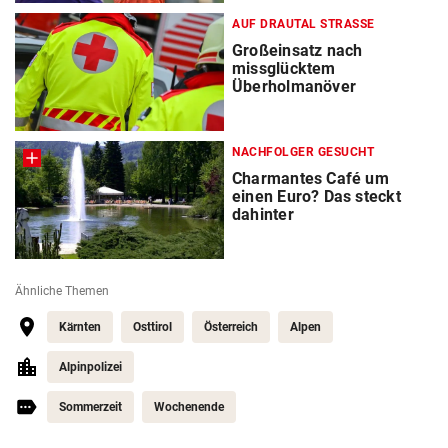
AUF DRAUTAL STRASSE
Großeinsatz nach
missglücktem
Überholmanöver
NACHFOLGER GESUCHT
Charmantes Café um
einen Euro? Das steckt
dahinter
Ähnliche Themen
Kärnten
Osttirol
Österreich
Alpen
Alpinpolizei
Sommerzeit
Wochenende