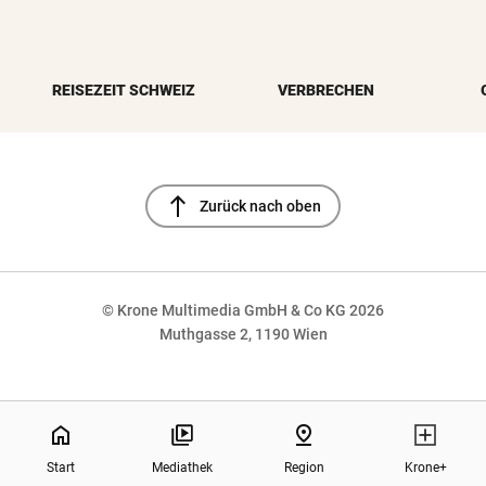
REISEZEIT SCHWEIZ
VERBRECHEN
north
Zurück nach oben
© Krone Multimedia GmbH & Co KG 2026
Muthgasse 2, 1190 Wien
NaN%
home
pin_drop
Start
Mediathek
Region
Krone+