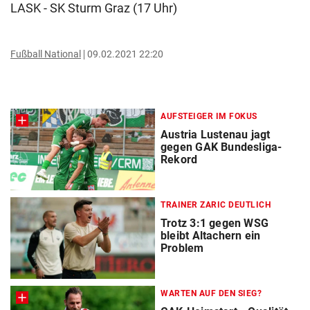
LASK - SK Sturm Graz (17 Uhr)
Fußball National
09.02.2021 22:20
AUFSTEIGER IM FOKUS
Austria Lustenau jagt
gegen GAK Bundesliga-
Rekord
TRAINER ZARIC DEUTLICH
Trotz 3:1 gegen WSG
bleibt Altachern ein
Problem
WARTEN AUF DEN SIEG?