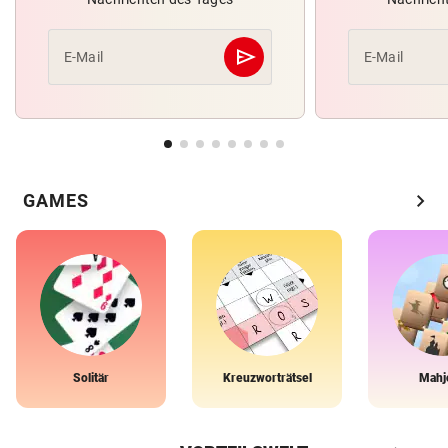
send
E-Mail
E-Mail
Abschicken
chevron_right
GAMES
Solitär
Kreuzworträtsel
Mahj