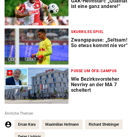
GAK-Heimstart: „Qualität
ist eine ganz andere!“
SKURRILES SPIEL
Zwangspause: „Seltsam!
So etwas kommt nie vor“
POSSE UM ÖFB-CAMPUS
Wie Bezirksvorsteher
Nevrivy an der MA 7
scheitert
Ähnliche Themen
Ercan Kara
Maximilian Hofmann
Richard Strebinger
Dejan Ljubicic