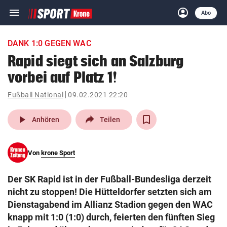
menu
account_circle
Navigation
Anmelden
Abo
close
Schließen
ein-/ausklappen
DANK 1:0 GEGEN WAC
Abonnieren
Rapid siegt sich an Salzburg
vorbei auf Platz 1!
account_circle
arrow_right
Anmelden
Fußball National
09.02.2021 22:20
pin_drop
arrow_right
Bundesland auswäh
Wien
play_arrow
Anhören
Teilen
bookmark
Merkliste
Von
krone Sport
Suchbegriff
search
Der SK Rapid ist in der Fußball-Bundesliga derzeit
eingeben
nicht zu stoppen! Die Hütteldorfer setzten sich am
Dienstagabend im Allianz Stadion gegen den WAC
knapp mit 1:0 (1:0) durch, feierten den fünften Sieg