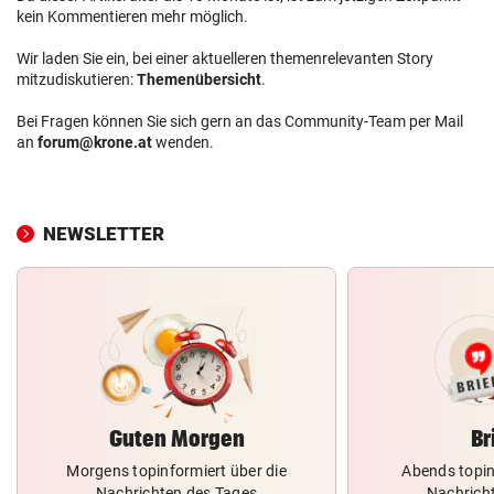
kein Kommentieren mehr möglich.
Wir laden Sie ein, bei einer aktuelleren themenrelevanten Story
mitzudiskutieren:
Themenübersicht
.
Bei Fragen können Sie sich gern an das Community-Team per Mail
an
forum@krone.at
wenden.
NEWSLETTER
Guten Morgen
Br
Morgens topinformiert über die
Abends topin
Nachrichten des Tages
Nachrich