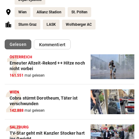
Wien
Allianz Stadion
St. Pölten
Sturm Graz
LASK
Wolfsberger AC
(ausgewählt)
Gelesen
Kommentiert
ÖSTERREICH
Erneuter Allzeit-Rekord ++ Hitze noch
Action-Cam Vergleich
nicht vorbei
161.551
mal gelesen
ZUM VERGLEICH
Crosstrainer Vergleich
WIEN
Cobra stürmt Dorotheum, Täter ist
ZUM VERGLEICH
verschwunden
142.888
mal gelesen
E-Bike Vergleich
ZUM VERGLEICH
SALZBURG
TV-Star geht mit Kanzler Stocker hart
Elektro-Scooter Vergleich
ins Gericht