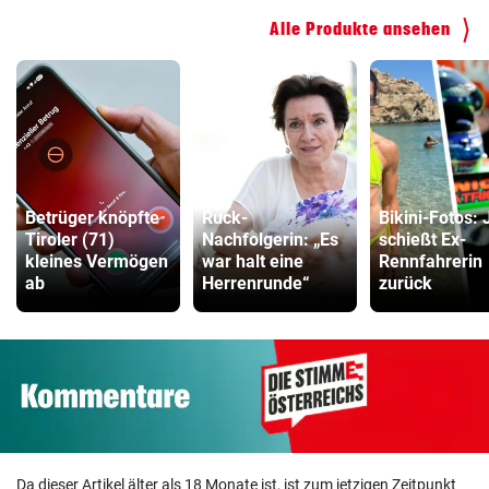
Alle Produkte ansehen
Betrüger knöpfte
Ruck-
Bikini-Fotos: 
Tiroler (71)
Nachfolgerin: „Es
schießt Ex-
kleines Vermögen
war halt eine
Rennfahrerin
ab
Herrenrunde“
zurück
Da dieser Artikel älter als 18 Monate ist, ist zum jetzigen Zeitpunkt