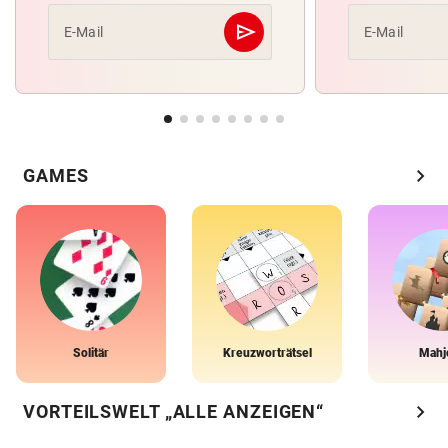
send
E-Mail
E-Mail
Abschicken
chevron_right
GAMES
Solitär
Kreuzworträtsel
Mahj
chevron_right
VORTEILSWELT „ALLE ANZEIGEN“