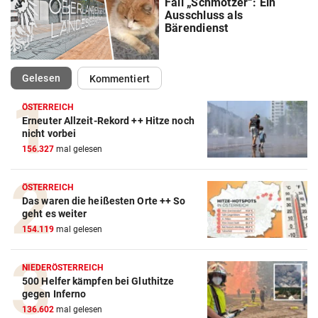
Fall „Schmotzer“: Ein
Ausschluss als
Bärendienst
(ausgewählt)
Gelesen
Kommentiert
ÖSTERREICH
Erneuter Allzeit-Rekord ++ Hitze noch
nicht vorbei
156.327
mal gelesen
ÖSTERREICH
Das waren die heißesten Orte ++ So
geht es weiter
154.119
mal gelesen
NIEDERÖSTERREICH
500 Helfer kämpfen bei Gluthitze
gegen Inferno
136.602
mal gelesen