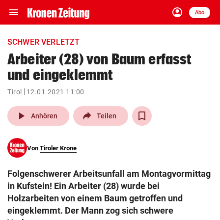
menu
account_circle
Navigation
Anmelden
Abo
close
Schließen
ein-/ausklappen
SCHWER VERLETZT
Abonnieren
Arbeiter (28) von Baum erfasst
und eingeklemmt
account_circle
arrow_right
Anmelden
Tirol
12.01.2021 11:00
pin_drop
arrow_right
Bundesland auswäh
Wien
play_arrow
Anhören
Teilen
bookmark
Merkliste
Von
Tiroler Krone
Suchbegriff
search
Folgenschwerer Arbeitsunfall am Montagvormittag
eingeben
in Kufstein! Ein Arbeiter (28) wurde bei
Holzarbeiten von einem Baum getroffen und
eingeklemmt. Der Mann zog sich schwere