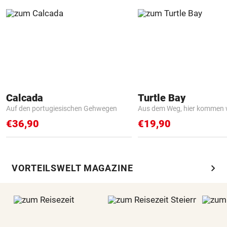
Calcada
Turtle Bay
Auf den portugiesischen Gehwegen
Aus dem Weg, hier kommen w
€36,90
€19,90
chevron_right
VORTEILSWELT MAGAZINE