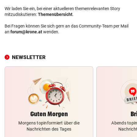
Wir laden Sie ein, bei einer aktuelleren themenrelevanten Story
mitzudiskutieren:
Themenübersicht
.
Bei Fragen können Sie sich gern an das Community-Team per Mail
an
forum@krone.at
wenden.
NEWSLETTER
Guten Morgen
Br
Morgens topinformiert über die
Abends topin
Nachrichten des Tages
Nachrich