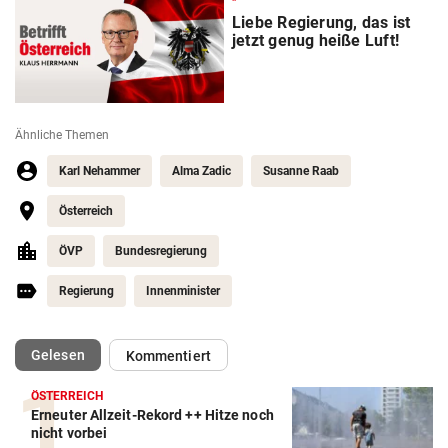
Liebe Regierung, das ist
jetzt genug heiße Luft!
Ähnliche Themen
Karl Nehammer
Alma Zadic
Susanne Raab
Österreich
ÖVP
Bundesregierung
Regierung
Innenminister
(ausgewählt)
Gelesen
Kommentiert
ÖSTERREICH
Erneuter Allzeit-Rekord ++ Hitze noch
nicht vorbei