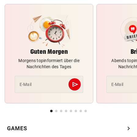
Guten Morgen
Br
Morgens topinformiert über die
Abends topin
Nachrichten des Tages
Nachrich
send
E-Mail
E-Mail
Abschicken
chevron_right
GAMES