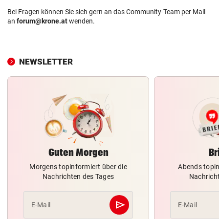
Bei Fragen können Sie sich gern an das Community-Team per Mail
an
forum@krone.at
wenden.
NEWSLETTER
Guten Morgen
Br
Morgens topinformiert über die
Abends topin
Nachrichten des Tages
Nachrich
send
E-Mail
E-Mail
Abschicken