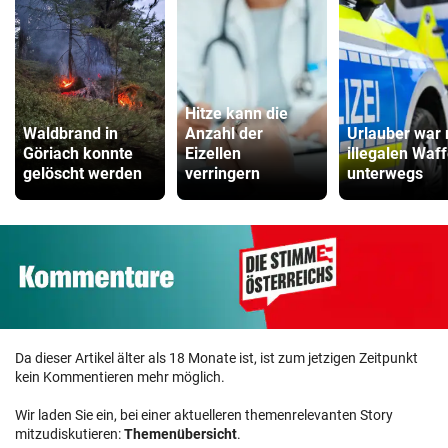
Hitze kann die
Waldbrand in
Anzahl der
Urlauber war 
Göriach konnte
Eizellen
illegalen Waf
gelöscht werden
verringern
unterwegs
Da dieser Artikel älter als 18 Monate ist, ist zum jetzigen Zeitpunkt
kein Kommentieren mehr möglich.
Wir laden Sie ein, bei einer aktuelleren themenrelevanten Story
mitzudiskutieren:
Themenübersicht
.