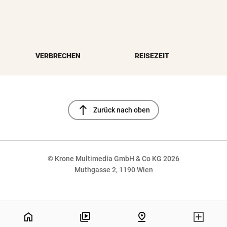
VERBRECHEN
REISEZEIT
north
Zurück nach oben
© Krone Multimedia GmbH & Co KG 2026
Muthgasse 2, 1190 Wien
NaN%
home
pin_drop