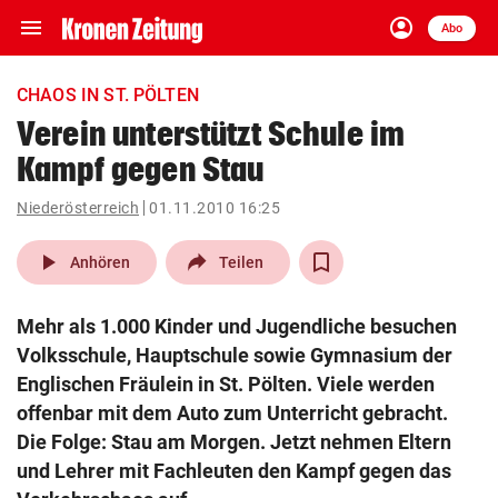
menu
account_circle
Navigation
Anmelden
Abo
close
Schließen
ein-/ausklappen
CHAOS IN ST. PÖLTEN
Abonnieren
Verein unterstützt Schule im
Kampf gegen Stau
account_circle
arrow_right
Anmelden
Niederösterreich
01.11.2010 16:25
pin_drop
arrow_right
Bundesland auswäh
Wien
play_arrow
Anhören
Teilen
bookmark
Merkliste
Mehr als 1.000 Kinder und Jugendliche besuchen
Volksschule, Hauptschule sowie Gymnasium der
Suchbegriff
Englischen Fräulein in St. Pölten. Viele werden
search
eingeben
offenbar mit dem Auto zum Unterricht gebracht.
Die Folge: Stau am Morgen. Jetzt nehmen Eltern
und Lehrer mit Fachleuten den Kampf gegen das