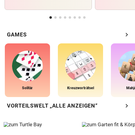
chevron_right
GAMES
Solitär
Kreuzworträtsel
Mahj
chevron_right
VORTEILSWELT „ALLE ANZEIGEN“