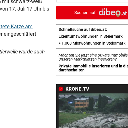
n mit schwarz-weiß
den Cut vorzeitig
on 17. Juli 17 Uhr bis
Suchen auf
SCHRIEB WM-GESCHICHTE
vor ein
Bayern kassiert Millionen – 
utete Katze am
Transfer-Clou
Schnellsuche auf dibeo.at:
r eingeschläfert
in 
Eigentumswohnungen in Steiermark
AUFREGUNG IM NETZ
vor ein
i
> 1.000 Mietwohnungen in Steiermark
Spider-Man im BMW-Cockpit
tlerweile wurde auch
Möchten Sie jetzt eine private Immobilie
Anwalt auf den Plan
unseren Marktplätzen inserieren?
Private Immobilie inserieren und in di
TROTZ ENTSCHULDIGUNG
vor ein
in neuem Tab öffnen
durchschalten
Sager wirkt nach: Mütter-
Aufstand gegen Kanzler
KRONE.TV
SCHLÜSSEL IM PKW
vor ein
Dreijähriger Bub wurde aus
heißem Auto gerettet
„BACKROOMS“
vor ein