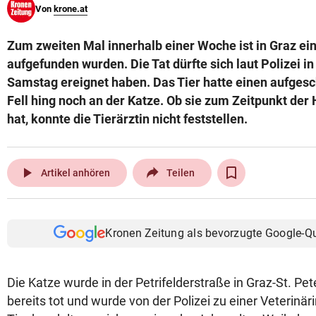
Von
krone.at
© Krone Multimedia GmbH & Co KG 2026
Muthgasse 2, 1190 Wien
Zum zweiten Mal innerhalb einer Woche ist in Graz ei
aufgefunden wurden. Die Tat dürfte sich laut Polizei in
Samstag ereignet haben. Das Tier hatte einen aufgesc
Fell hing noch an der Katze. Ob sie zum Zeitpunkt der
hat, konnte die Tierärztin nicht feststellen.
play_arrow
Artikel anhören
Teilen
Kronen Zeitung als bevorzugte Google-Q
Die Katze wurde in der Petrifelderstraße in Graz-St. Pet
bereits tot und wurde von der Polizei zu einer Veterinä