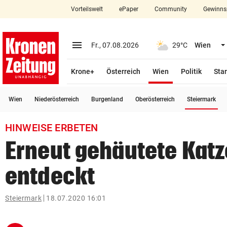
Vorteilswelt
ePaper
Community
Gewinns
close
Schließen
menu
Menü aufklappen
Fr., 07.08.2026
29°C
Wien
Abonnieren
(ausgewählt)
Krone+
Österreich
Wien
Politik
Star
account_circle
arrow_right
Anmelden
(a
Wien
Niederösterreich
Burgenland
Oberösterreich
Steiermark
pin_drop
arrow_right
Bundesland auswäh
Wien
HINWEISE ERBETEN
bookmark
Merkliste
Erneut gehäutete Katz
entdeckt
Suchbegriff
search
eingeben
Steiermark
18.07.2020 16:01