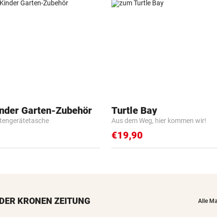
inder Garten-Zubehör
Turtle Bay
tengerätetasche
Aus dem Weg, hier kommen wir!
€19,90
DER KRONEN ZEITUNG
Alle M