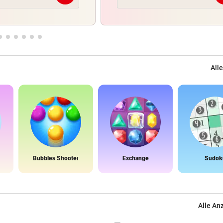
Alle
Bubbles Shooter
Exchange
Sudok
Alle An