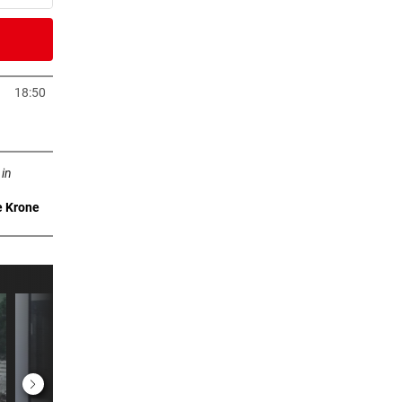
er Stunde
dank
18:50
neuem Tab öffnen
er Stunde
n neuem Tab öffnen
 ruft
 in
e Krone
er Stunde
er Stunde
er Stunde