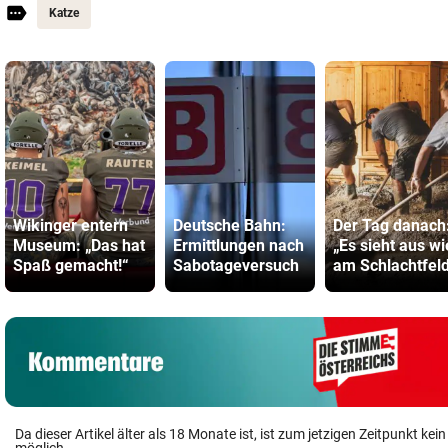
Katze
Wikinger entern
Deutsche Bahn:
Der Tag danach
Museum: „Das hat
Ermittlungen nach
„Es sieht aus wi
Spaß gemacht!“
Sabotageversuch
am Schlachtfel
Da dieser Artikel älter als 18 Monate ist, ist zum jetzigen Zeitpunkt k