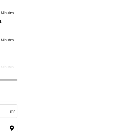
0 Minuten
k
5 Minuten
7 Minuten
Pleite
1 Minuten
r:
m²
er Stunde
nier