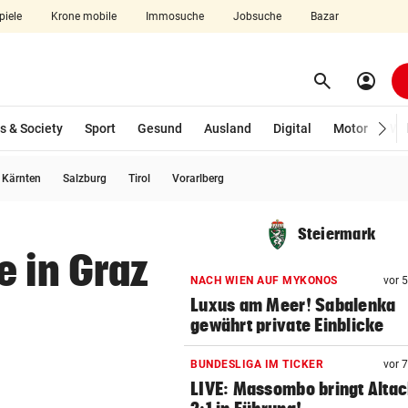
piele
Krone mobile
Immosuche
Jobsuche
Bazar
search
account_circle
Menü aufklappen
Suchen
s & Society
Sport
Gesund
Ausland
Digital
Motor
Wir
usgewählt)
Kärnten
Salzburg
Tirol
Vorarlberg
len
Steiermark
e in Graz
NACH WIEN AUF MYKONOS
vor 
Luxus am Meer! Sabalenka
gewährt private Einblicke
BUNDESLIGA IM TICKER
vor 
LIVE: Massombo bringt Altac