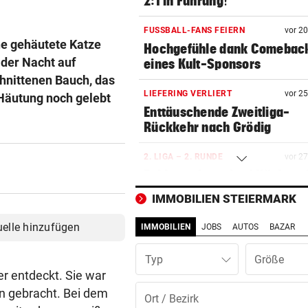
2:1 in Führung!
FUSSBALL-FANS FEIERN
vor 2
ne gehäutete Katze
Hochgefühle dank Comebac
 der Nacht auf
eines Kult-Sponsors
hnittenen Bauch, das
LIEFERING VERLIERT
vor 2
 Häutung noch gelebt
Enttäuschende Zweitliga-
Rückkehr nach Grödig
2. LIGA – 2. RUNDE
vor 2
Fehlstart komplett! Nächste 
für St. Pölten
IMMOBILIEN STEIERMARK
WANDERER AUSGEFLOGEN
vor 4
uelle hinzufügen
IMMOBILIEN
JOBS
AUTOS
BAZAR
Wieder Muren nach Unwette
Dramatik im Valser Tal
Typ
er entdeckt. Sie war
IN GREENSBORO
vor ein
rin gebracht. Bei dem
Straka verpasst bei PGA-Tur