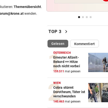
Verhounig mit Klausel, Verhä
skutieren:
Themenübersicht
.
am Prüfstand
forum@krone.at
wenden.
VARIABLE OFFENSIVE
vor 
Rapids System? „Lassen de
chevron_right
Jungs alle Freiheiten!“
TOP 3
SZENE SETZT SICH FEST
vor 
(ausgewählt)
Gelesen
Kommentiert
Drogenhandel explodiert im
Wiener Bezirk Mariahilf
ÖSTERREICH
Erneuter Allzeit-
Rekord ++ Hitze
KEIN ANTI-IRAN-PAKT
vor 
noch nicht vorbei
Diese drei Länder schlossen
159.511
mal gelesen
Militär-Bündnis
WIEN
Cobra stürmt
Dorotheum, Täter ist
verschwunden
140.463
mal gelesen