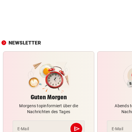
NEWSLETTER
Guten Morgen
Morgens topinformiert über die
Abends t
Nachrichten des Tages
Nachr
send
E-Mail
E-Mail
Abschicken