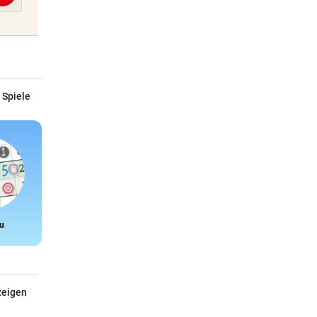
 Spiele
u
Snake
zeigen