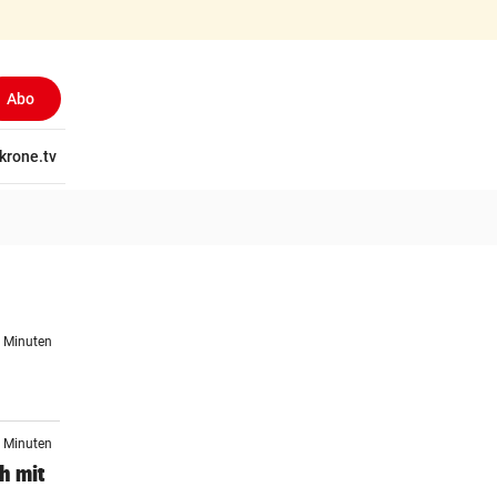
Abo
tschaft
krone.tv
Wissen
Gericht
Kolumnen
Freizeit
Reise
Ti
5 Minuten
7 Minuten
h mit