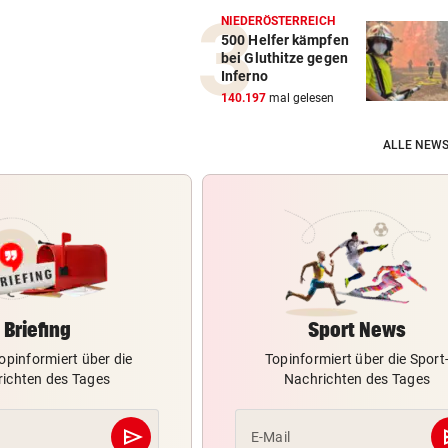
NIEDERÖSTERREICH
500 Helfer kämpfen
bei Gluthitze gegen
Inferno
140.197
mal gelesen
ALLE NEWS
Briefing
Sport News
opinformiert über die
Topinformiert über die Sport
ichten des Tages
Nachrichten des Tages
send
s
E-Mail
Abschicken