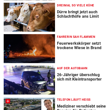
DREIMAL SO VIELE KÜHE
Dürre bringt jetzt auch
Schlachthöfe ans Limit
FAHRERIN SAH FLAMMEN
Feuerwerkskörper setzt
trockene Wiese in Brand
AUF DER AUTOBAHN
26-Jähriger überschlug
sich mit Kleintransporter
TELEFON LÄUFT HEISS
Mediziner verschiebt seine