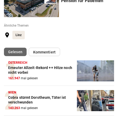
Pension für Patienten
Ähnliche Themen
Linz
(ausgewählt)
Gelesen
Kommentiert
ÖSTERREICH
Erneuter Allzeit-Rekord ++ Hitze noch
nicht vorbei
161.947
mal gelesen
WIEN
Cobra stürmt Dorotheum, Täter ist
verschwunden
143.263
mal gelesen