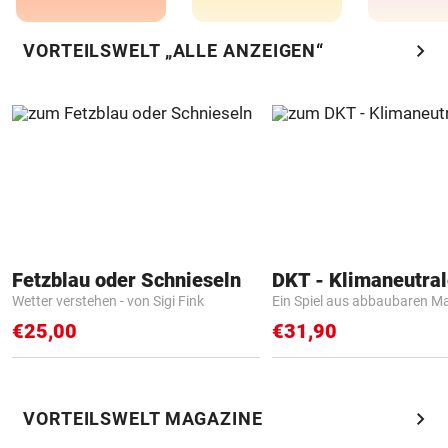
chevron_right
VORTEILSWELT „ALLE ANZEIGEN“
Fetzblau oder Schnieseln
Wetter verstehen - von Sigi Fink
Ein Spiel aus abbaubaren Ma
€25,00
€31,90
chevron_right
VORTEILSWELT MAGAZINE