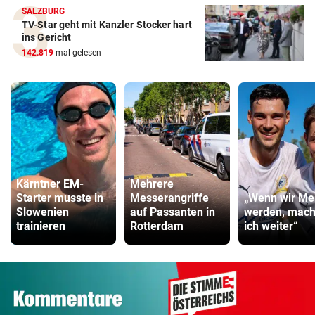
SALZBURG
TV-Star geht mit Kanzler Stocker hart
ins Gericht
142.819
mal gelesen
Kärntner EM-
Mehrere
Starter musste in
Messerangriffe
„Wenn wir Mei
Slowenien
auf Passanten in
werden, mac
trainieren
Rotterdam
ich weiter“