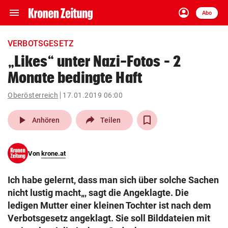
menu
account_circle
Navigation
Anmelden
Abo
close
Schließen
ein-/ausklappen
VERBOTSGESETZ
Abonnieren
„Likes“ unter Nazi-Fotos – 2
Monate bedingte Haft
account_circle
arrow_right
Anmelden
Oberösterreich
17.01.2019 06:00
pin_drop
arrow_right
Bundesland auswäh
Wien
play_arrow
Anhören
Teilen
bookmark
Merkliste
Von
krone.at
Suchbegriff
search
Ich habe gelernt, dass man sich über solche Sachen
eingeben
nicht lustig macht„, sagt die Angeklagte. Die
ledigen Mutter einer kleinen Tochter ist nach dem
Verbotsgesetz angeklagt. Sie soll Bilddateien mit