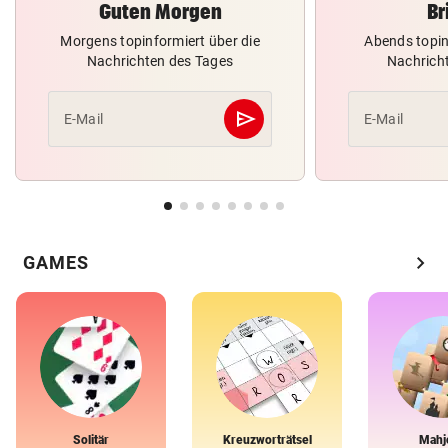
Guten Morgen
Br
Morgens topinformiert über die
Abends topin
Nachrichten des Tages
Nachrich
send
E-Mail
E-Mail
Abschicken
chevron_right
GAMES
Solitär
Kreuzworträtsel
Mahj