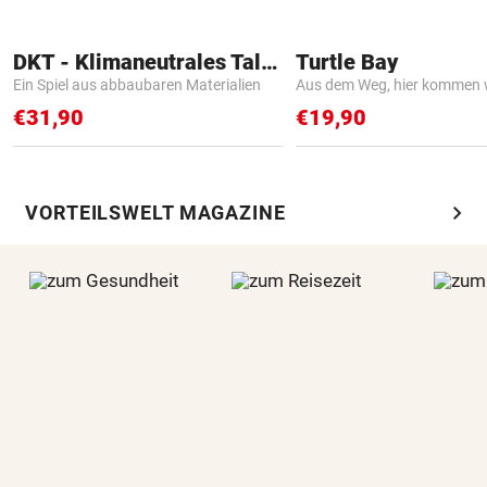
DKT - Klimaneutrales Talent
Turtle Bay
Ein Spiel aus abbaubaren Materialien
Aus dem Weg, hier kommen w
€31,90
€19,90
chevron_right
VORTEILSWELT MAGAZINE