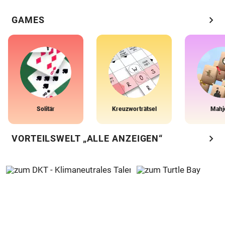
chevron_right
GAMES
Solitär
Kreuzworträtsel
Mahj
chevron_right
VORTEILSWELT „ALLE ANZEIGEN“