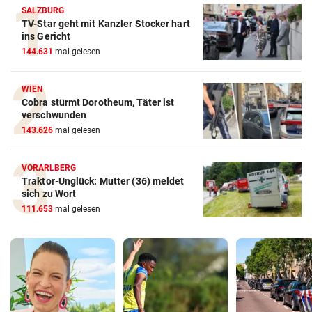
SALZBURG
TV-Star geht mit Kanzler Stocker hart
ins Gericht
144.631
mal gelesen
WIEN
Cobra stürmt Dorotheum, Täter ist
verschwunden
143.626
mal gelesen
VORARLBERG
Traktor-Unglück: Mutter (36) meldet
sich zu Wort
111.653
mal gelesen