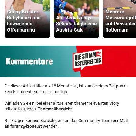
Conny Kreuter:
Mehrere
Babybauch und
Auf Verletzungs-
Messerangrif
bewegende
Schock folgte eine
auf Passanten
Offenbarung
Austria-Gala
Rotterdam
Da dieser Artikel älter als 18 Monate ist, ist zum jetzigen Zeitpunkt
kein Kommentieren mehr möglich.
Wir laden Sie ein, bei einer aktuelleren themenrelevanten Story
mitzudiskutieren:
Themenübersicht
.
Bei Fragen können Sie sich gern an das Community-Team per Mail
an
forum@krone.at
wenden.