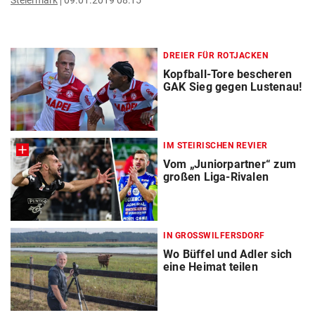
Steiermark
09.01.2019 08:15
DREIER FÜR ROTJACKEN
Kopfball-Tore bescheren
GAK Sieg gegen Lustenau!
IM STEIRISCHEN REVIER
Vom „Juniorpartner“ zum
großen Liga-Rivalen
IN GROSSWILFERSDORF
Wo Büffel und Adler sich
eine Heimat teilen