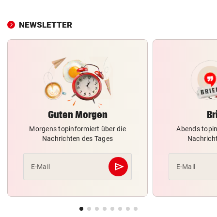
NEWSLETTER
Guten Morgen
Br
Morgens topinformiert über die
Abends topin
Nachrichten des Tages
Nachrich
send
E-Mail
E-Mail
Abschicken