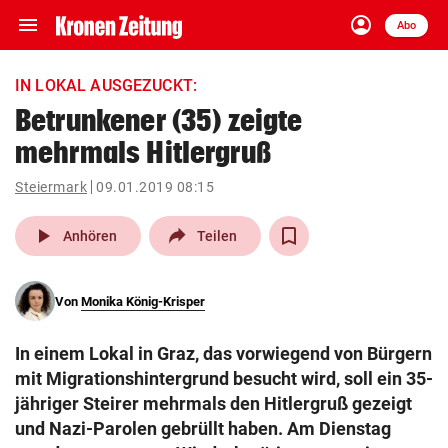
menu
account_circle
Navigation
Anmelden
Abo
close
Schließen
ein-/ausklappen
IN LOKAL AUSGEZUCKT:
Abonnieren
Betrunkener (35) zeigte
mehrmals Hitlergruß
account_circle
arrow_right
Anmelden
Steiermark
09.01.2019 08:15
pin_drop
arrow_right
Bundesland auswäh
Wien
play_arrow
Anhören
Teilen
bookmark
Merkliste
Von
Monika König-Krisper
Suchbegriff
search
In einem Lokal in Graz, das vorwiegend von Bürgern
eingeben
mit Migrationshintergrund besucht wird, soll ein 35-
jähriger Steirer mehrmals den Hitlergruß gezeigt
und Nazi-Parolen gebrüllt haben. Am Dienstag