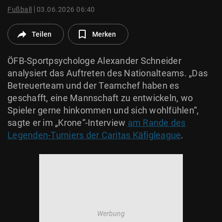
© Krone Multimedia GmbH & Co KG 2026
Fußball
03.06.2026 06:40
Muthgasse 2, 1190 Wien
Teilen
Merken
ÖFB-Sportpsychologe Alexander Schneider
analysiert das Auftreten des Nationalteams. „Das
Betreuerteam und der Teamchef haben es
geschafft, eine Mannschaft zu entwickeln, wo
Spieler gerne hinkommen und sich wohlfühlen“,
sagte er im „Krone“-Interview
am Rande des
Legenden-Turniers der Caritas Käfigleague
.