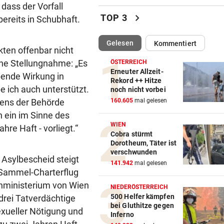
 dass der Vorfall
Täglich fitter: Diese 20 Minu
chevron_right
TOP 3
bereits in Schubhaft.
schafft jeder!
(ausgewählt)
Gelesen
Kommentiert
ABSCHUSS-VERORDNUNG
vor 
kten offenbar nicht
Nach Rissen: Wolf im Tiroler
ine Stellungnahme: „Es
ÖSTERREICH
Bezirk Imst entnommen
Erneuter Allzeit-
bende Wirkung in
Rekord ++ Hitze
 ich auch unterstützt.
noch nicht vorbei
HOFFNUNG FÜR PATIENTEN
vor 
tens der Behörde
160.605
mal gelesen
Diese Krebstherapien bieten
h ein im Sinne des
Heilungschancen
WIEN
re Haft - vorliegt.“
Cobra stürmt
UMFRAGE ALARMIEREND
vor 
Dorotheum, Täter ist
Jeder vierte Industriebetrieb
verschwunden
 Asylbescheid steigt
abwandern
141.942
mal gelesen
 Sammel-Charterflug
DAS SAGT PALAST
vor 
nministerium von Wien
NIEDERÖSTERREICH
Wieder in der Klinik: Große 
500 Helfer kämpfen
drei Tatverdächtige
bei Gluthitze gegen
um König Harald
exueller Nötigung und
Inferno