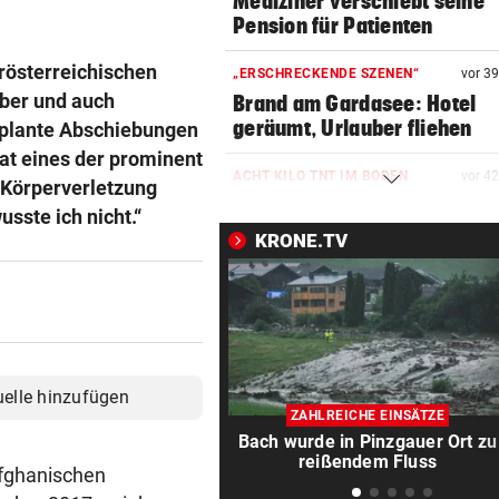
Mediziner verschiebt seine
Pension für Patienten
rösterreichischen
„ERSCHRECKENDE SZENEN“
vor 3
ober und auch
Brand am Gardasee: Hotel
geräumt, Urlauber fliehen
eplante Abschiebungen
at eines der prominent
ACHT KILO TNT IM BODEN
vor 4
n Körperverletzung
Schon wieder Sprengstoff in
usste ich nicht.“
beliebtem See gefunden
KRONE.TV
WURDE NUR 27 JAHRE ALT
vor 4
Uganda trauert! Teamspieler
Überfall ermordet
„KRONE“-KOMMENTAR
vor ein
uelle hinzufügen
Kinder, Kinder: Freude und
ZAHLREICHE EINSÄTZE
Arbeit
Bach wurde in Pinzgauer Ort zu
reißendem Fluss
afghanischen
UNFALL IN THALGAU
vor ein