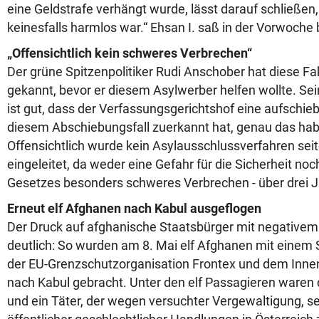
eine Geldstrafe verhängt wurde, lässt darauf schließen,
keinesfalls harmlos war.“ Ehsan I. saß in der Vorwoche 
„Offensichtlich kein schweres Verbrechen“
Der grüne Spitzenpolitiker Rudi Anschober hat diese Fa
gekannt, bevor er diesem Asylwerber helfen wollte. Se
ist gut, dass der Verfassungsgerichtshof eine aufschie
diesem Abschiebungsfall zuerkannt hat, genau das habe
Offensichtlich wurde kein Asylausschlussverfahren sei
eingeleitet, da weder eine Gefahr für die Sicherheit noc
Gesetzes besonders schweres Verbrechen - über drei Jah
Erneut elf Afghanen nach Kabul ausgeflogen
Der Druck auf afghanische Staatsbürger mit negativem
deutlich: So wurden am 8. Mai elf Afghanen mit einem
der EU-Grenzschutzorganisation Frontex und dem Inne
nach Kabul gebracht. Unter den elf Passagieren waren 
und ein Täter, der wegen versuchter Vergewaltigung, s