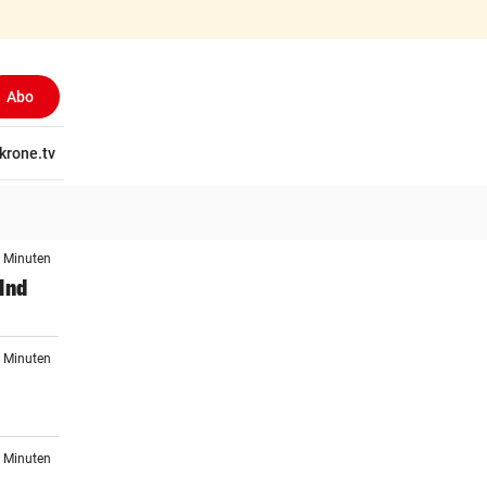
Abo
tschaft
krone.tv
Wissen
Gericht
Kolumnen
Freizeit
Reise
Ti
1 Minuten
lnd
6 Minuten
8 Minuten