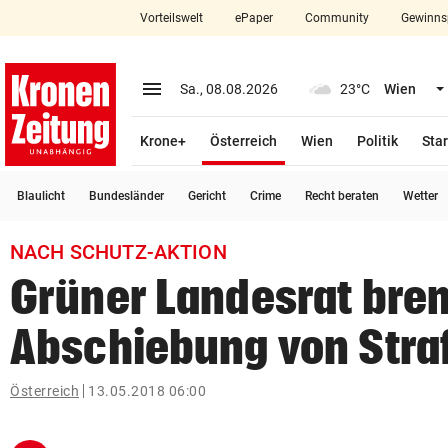
Vorteilswelt
ePaper
Community
Gewinns
close
Schließen
menu
Menü aufklappen
Sa., 08.08.2026
23°C
Wien
Abonnieren
(ausgewählt)
Krone+
Österreich
Wien
Politik
Star
account_circle
arrow_right
Anmelden
Blaulicht
Bundesländer
Gericht
Crime
Recht beraten
Wetter
pin_drop
arrow_right
Bundesland auswäh
Wien
NACH SCHUTZ-AKTION
bookmark
Merkliste
Grüner Landesrat bre
Abschiebung von Straf
Suchbegriff
search
eingeben
Österreich
13.05.2018 06:00