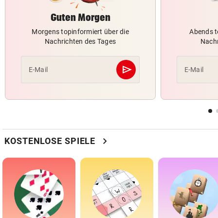
Guten Morgen
Morgens topinformiert über die
Abends t
Nachrichten des Tages
Nachr
send
E-Mail
E-Mail
Abschicken
chevron_right
KOSTENLOSE SPIELE