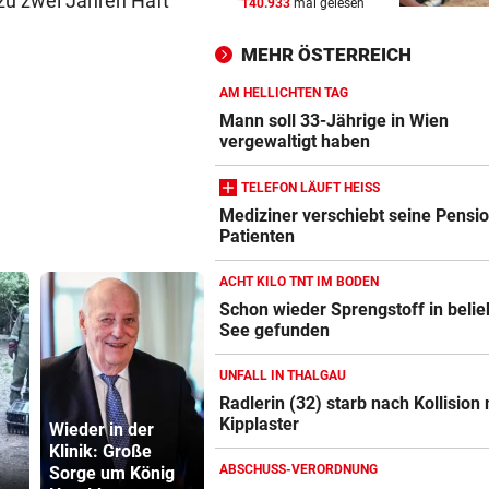
 zu zwei Jahren Haft
140.933
mal gelesen
„DESOLATE SITUATION“
vor 
Sex-Massagen-Skandal:
MEHR ÖSTERREICH
Südkorea entschuldigt sich
AM HELLICHTEN TAG
STREIT GEHT WEITER
vor 
Mann soll 33-Jährige in Wien
Richter aus Zug geworfen: „
vergewaltigt haben
Anspruch auf Sitz“
TELEFON LÄUFT HEISS
„KRONE“-KOMMENTARE
vor 
Mediziner verschiebt seine Pensio
Patienten
Strittiger Kanzler-Sager: Ab
er recht hat …
ACHT KILO TNT IM BODEN
Schon wieder Sprengstoff in beli
See gefunden
UNFALL IN THALGAU
Radlerin (32) starb nach Kollision 
Kipplaster
Wieder in der
Drinks und
Klinik: Große
Wohnzimmer-
Strittiger K
ABSCHUSS-VERORDNUNG
Sorge um König
Flair: Neue Lokale
Sager: Abe