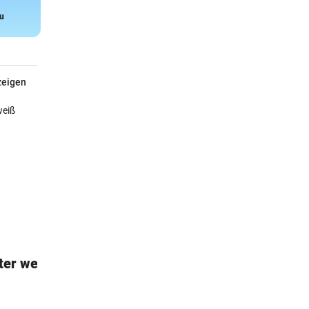
u
Snake
zeigen
ter weiß
Janod Dino-Garage
Für kleine Autofans
€64,90