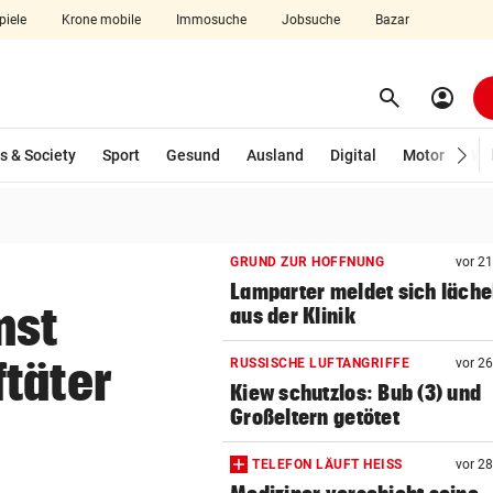
piele
Krone mobile
Immosuche
Jobsuche
Bazar
search
account_circle
Menü aufklappen
Suchen
s & Society
Sport
Gesund
Ausland
Digital
Motor
Wir
len
GRUND ZUR HOFFNUNG
vor 2
Lamparter meldet sich läche
mst
aus der Klinik
täter
RUSSISCHE LUFTANGRIFFE
vor 2
Kiew schutzlos: Bub (3) und
Großeltern getötet
TELEFON LÄUFT HEISS
vor 2