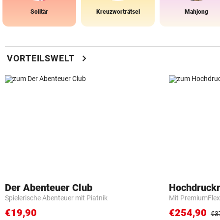
Solitär
Kreuzworträtsel
Mahjong
chevron_right
VORTEILSWELT
Der Abenteuer Club
Hochdruckr
Spielerische Abenteuer mit Piatnik
Mit PremiumFlex
€19,90
€254,90
€3