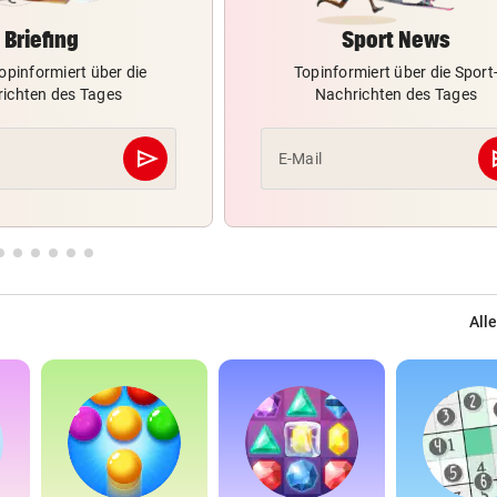
Briefing
Sport News
opinformiert über die
Topinformiert über die Sport
ichten des Tages
Nachrichten des Tages
send
s
E-Mail
Abschicken
Alle