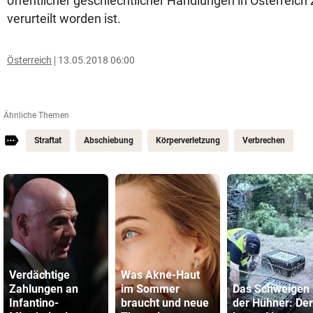
öffentlicher geschlechtlicher Handlungen in Österreich
verurteilt worden ist.
Österreich
13.05.2018 06:00
Ähnliche Themen
Straftat
Abschiebung
Körperverletzung
Verbrechen
Verdächtige
Was Akne-Haut
Zahlungen an
im Sommer
Das Schweigen
Infantino-
braucht und neue
der Hühner: Der