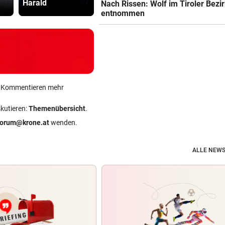
Harald
im Sommer
recht hat …
Nach Rissen: Wolf im Tiroler Bezi
entnommen
ein Kommentieren mehr
skutieren:
Themenübersicht
.
forum@krone.at
wenden.
ALLE NEWS