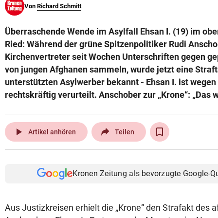
Von
Richard Schmitt
© Krone Multimedia GmbH & Co KG 2026
Muthgasse 2, 1190 Wien
Überraschende Wende im Asylfall Ehsan I. (19) im obe
Ried: Während der grüne Spitzenpolitiker Rudi Ansch
Kirchenvertreter seit Wochen Unterschriften gegen g
von jungen Afghanen sammeln, wurde jetzt eine Straft
unterstützten Asylwerber bekannt - Ehsan I. ist wege
rechtskräftig verurteilt. Anschober zur „Krone“: „Das w
play_arrow
Artikel anhören
Teilen
Kronen Zeitung als bevorzugte Google-Q
Aus Justizkreisen erhielt die „Krone“ den Strafakt des 