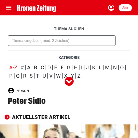
menu
account_circle
Navigation
Anmelden
Abo
close
Schließen
ein-/ausklappen
Aufklappen
THEMA SUCHEN
Abonnieren
(Pflichtfeld)
account_circle
arrow_right
Anmelden
KATEGORIE
pin_drop
arrow_right
Bundesland auswäh
Wien
(ausgewählt)
A-Z
#
A
B
C
D
E
F
G
H
I
J
K
L
M
N
O
P
Q
R
S
T
U
V
W
X
Y
Z
Alle
Person
Ort
Schlagwort
Organisation
(ausgewählt)
bookmark
Merkliste
PERSON
Produkt
Ereignis
Peter Sidlo
Suchbegriff
search
eingeben
AKTUELLSTER ARTIKEL