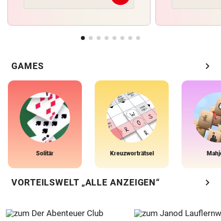
chevron_right
GAMES
Solitär
Kreuzworträtsel
Mahj
chevron_right
VORTEILSWELT „ALLE ANZEIGEN“