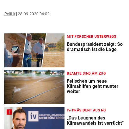
Politik
28.09.2020 06:02
MIT FORSCHER UNTERWEGS
Bundespräsident zeigt: So
dramatisch ist die Lage
BEAMTE SIND AM ZUG
Feilschen um neue
Klimahilfen geht munter
weiter
IV-PRÄSIDENT AUS NÖ
„Das Leugnen des
Klimawandels ist verrückt“