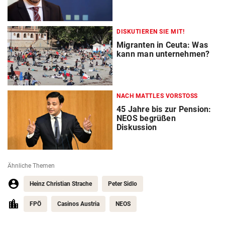
DISKUTIEREN SIE MIT!
Migranten in Ceuta: Was
kann man unternehmen?
NACH MATTLES VORSTOSS
45 Jahre bis zur Pension:
NEOS begrüßen
Diskussion
Ähnliche Themen
Heinz Christian Strache
Peter Sidlo
FPÖ
Casinos Austria
NEOS