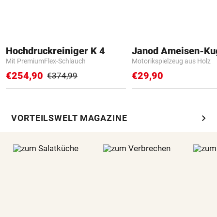
Hochdruckreiniger K 4
Janod Ameisen-Ku
Mit PremiumFlex-Schlauch
Motorikspielzeug aus Holz
€254,90
€29,90
€374,99
chevron_right
VORTEILSWELT MAGAZINE