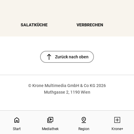
SALATKÜCHE
VERBRECHEN
north
Zurück nach oben
© Krone Multimedia GmbH & Co KG 2026
Muthgasse 2, 1190 Wien
NaN%
home
pin_drop
Start
Mediathek
Region
Krone+