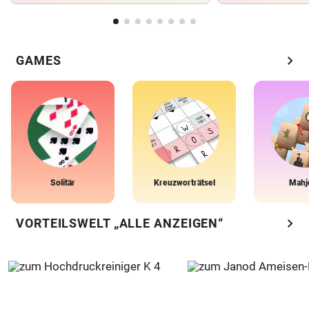
chevron_right
GAMES
Solitär
Kreuzworträtsel
Mahj
chevron_right
VORTEILSWELT „ALLE ANZEIGEN“