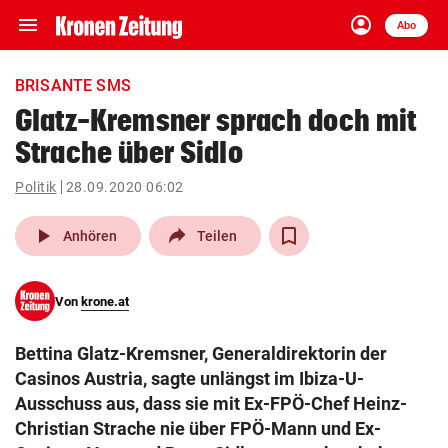
menu
account_circle
Navigation
Anmelden
Abo
close
Schließen
ein-/ausklappen
BRISANTE SMS
Abonnieren
Glatz-Kremsner sprach doch mit
Strache über Sidlo
account_circle
arrow_right
Anmelden
Politik
28.09.2020 06:02
pin_drop
arrow_right
Bundesland auswäh
Wien
play_arrow
Anhören
Teilen
bookmark
Merkliste
Von
krone.at
Suchbegriff
search
Bettina Glatz-Kremsner, Generaldirektorin der
eingeben
Casinos Austria, sagte unlängst im Ibiza-U-
Ausschuss aus, dass sie mit Ex-FPÖ-Chef Heinz-
Christian Strache nie über FPÖ-Mann und Ex-