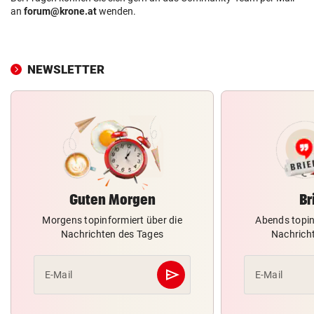
an
forum@krone.at
wenden.
NEWSLETTER
Guten Morgen
Br
Morgens topinformiert über die
Abends topin
Nachrichten des Tages
Nachrich
send
E-Mail
E-Mail
Abschicken