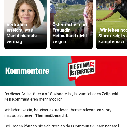
Vertrauen
Österreicher darf
erreicht, was
Freundin
„Wir leben no
Macht niemals
Heimatland nicht
Sturm zeigt s
vermag
zeigen
kämpferisch
Da dieser Artikel älter als 18 Monate ist, ist zum jetzigen Zeitpunkt
kein Kommentieren mehr möglich.
Wir laden Sie ein, bei einer aktuelleren themenrelevanten Story
mitzudiskutieren:
Themenübersicht
.
Bei Fragen können Sie sich gern an das Community-Team per Mail