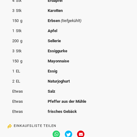
4
Stk
Erdäpfel
© Krone Multimedia GmbH & Co KG 2026
3
Stk
Karotten
Muthgasse 2, 1190 Wien
150
g
Erbsen
(tiefgekühlt)
1
Stk
Apfel
200
g
Sellerie
3
Stk
Essiggurke
150
g
Mayonnaise
1
EL
Essig
2
EL
Naturjoghurt
Etwas
Salz
Etwas
Pfeffer aus der Mühle
Etwas
frisches Gebäck
EINKAUFSLISTE TEILEN
Via
Via
Via