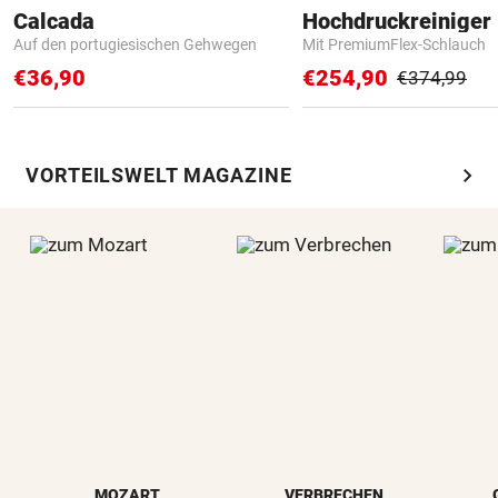
Calcada
Hochdruckreiniger 
Auf den portugiesischen Gehwegen
Mit PremiumFlex-Schlauch
€36,90
€254,90
€374,99
chevron_right
VORTEILSWELT MAGAZINE
MOZART
VERBRECHEN