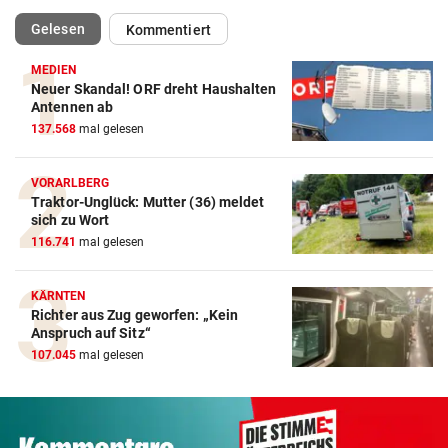
(ausgewählt)
Gelesen
Kommentiert
MEDIEN
Neuer Skandal! ORF dreht Haushalten
Antennen ab
137.568
mal gelesen
VORARLBERG
Traktor-Unglück: Mutter (36) meldet
sich zu Wort
116.741
mal gelesen
KÄRNTEN
Richter aus Zug geworfen: „Kein
Anspruch auf Sitz“
107.045
mal gelesen