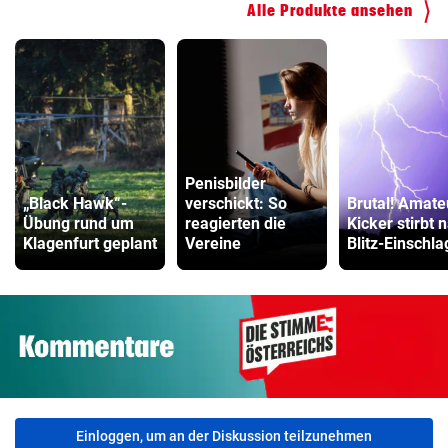
Alle Produkte ansehen
Faszienrolle Vergleich
ZUM VERGLEICH
Hoverboard Vergleich
ZUM VERGLEICH
Kinderfahrrad Vergleich
Penisbilder
ZUM VERGLEICH
„Black Hawk“-
verschickt: So
Brutal! Amate
Übung rund um
reagierten die
Kicker stirbt 
Klagenfurt geplant
Vereine
Blitz-Einschla
Einloggen, um an der Diskussion teilzunehmen