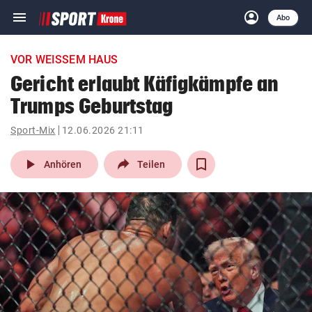
menu
account_circle
Navigation
Anmelden
Abo
close
Schließen
ein-/ausklappen
VOR WEISSEM HAUS
Abonnieren
Gericht erlaubt Käfigkämpfe an
Trumps Geburtstag
account_circle
arrow_right
Anmelden
Sport-Mix
12.06.2026 21:11
pin_drop
arrow_right
Bundesland auswäh
Wien
play_arrow
Anhören
Teilen
bookmark
Merkliste
Suchbegriff
search
eingeben