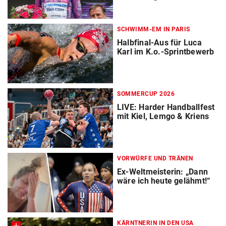
SCHWIMM-EM IN PARIS
Halbfinal-Aus für Luca
Karl im K.o.-Sprintbewerb
SOMMERCUP 2026
LIVE: Harder Handballfest
mit Kiel, Lemgo & Kriens
VORWÜRFE UND TRÄNEN
Ex-Weltmeisterin: „Dann
wäre ich heute gelähmt!“
KÄRNTNERIN IN DEN USA