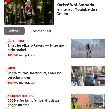
Kurios! WM-Starterin
lernte auf Youtube das
Gehen
(ausgewählt)
Gelesen
Kommentiert
ÖSTERREICH
Erneuter Allzeit-Rekord ++ Hitze noch
nicht vorbei
159.740
mal gelesen
WIEN
Cobra stürmt Dorotheum, Täter ist
verschwunden
140.797
mal gelesen
NIEDERÖSTERREICH
500 Helfer kämpfen bei Gluthitze
gegen Inferno
Action-Cam Vergleich