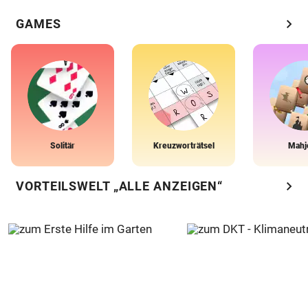
chevron_right
GAMES
Solitär
Kreuzworträtsel
Mahj
chevron_right
VORTEILSWELT „ALLE ANZEIGEN“