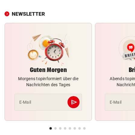
NEWSLETTER
Guten Morgen
Br
Morgens topinformiert über die
Abends topin
Nachrichten des Tages
Nachrich
send
E-Mail
E-Mail
Abschicken