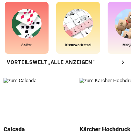
Solitär
Kreuzworträtsel
Mahj
chevron_right
VORTEILSWELT „ALLE ANZEIGEN“
Calcada
Kärcher Hochdruck