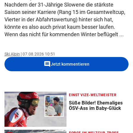
Nachdem der 31-Jährige Slowene die stärkste
Saison seiner Karriere (Rang 15 im Gesamtweltcup,
Vierter in der Abfahrtswertung) hinter sich hat,
könnte es also auch privat kaum besser laufen.
Wenn das nicht für kommenden Winter beflügelt ...
Ski Alpin
07.08.2026 10:51
comment
Jetzt kommentieren
EINST VIZE-WELTMEISTER
Süße Bilder! Ehemaliges
ÖSV-Ass im Baby-Glück