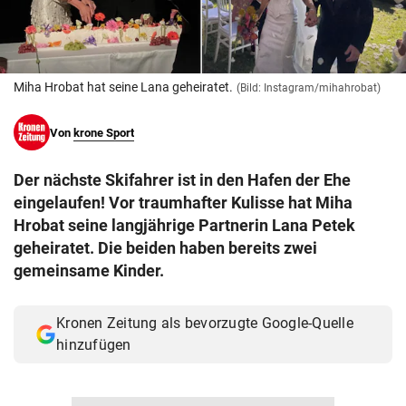
© Krone Multimedia GmbH & Co KG 2026
Muthgasse 2, 1190 Wien
Miha Hrobat hat seine Lana geheiratet.
(Bild: Instagram/mihahrobat)
Von
krone Sport
Der nächste Skifahrer ist in den Hafen der Ehe
eingelaufen! Vor traumhafter Kulisse hat Miha
Hrobat seine langjährige Partnerin Lana Petek
geheiratet. Die beiden haben bereits zwei
gemeinsame Kinder.
Kronen Zeitung als bevorzugte Google-Quelle
hinzufügen