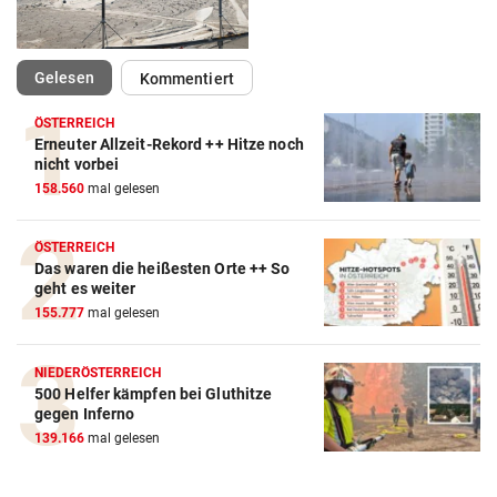
(ausgewählt)
Gelesen
Kommentiert
ÖSTERREICH
Erneuter Allzeit-Rekord ++ Hitze noch
Action-Cam Vergleich
nicht vorbei
158.560
mal gelesen
ZUM VERGLEICH
Crosstrainer Vergleich
ÖSTERREICH
Das waren die heißesten Orte ++ So
ZUM VERGLEICH
geht es weiter
155.777
mal gelesen
E-Bike Vergleich
ZUM VERGLEICH
NIEDERÖSTERREICH
500 Helfer kämpfen bei Gluthitze
Elektro-Scooter Vergleich
gegen Inferno
ZUM VERGLEICH
139.166
mal gelesen
Ergometer Vergleich