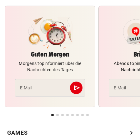
Guten Morgen
Br
Morgens topinformiert über die
Abends topin
Nachrichten des Tages
Nachrich
send
E-Mail
E-Mail
Abschicken
chevron_right
GAMES