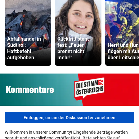
Abfallhandel in
Rücktritt steht
Südtirol:
fest: „Feuer
Herrl und Hu
Haftbefehl
brennt nicht
flogen mit Au
aufgehoben
mehr!“
über Leitschi
Einloggen, um an der Diskussion teilzunehmen
Willkommen in unserer Community! Eingehende Beiträge werden
geprüft und anschließend veröffentlicht. Bitte achten Sie auf