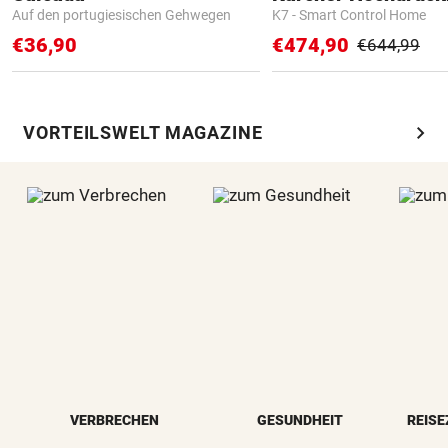
Auf den portugiesischen Gehwegen
K7 - Smart Control Home
€36,90
€474,90
€644,99
chevron_right
VORTEILSWELT MAGAZINE
VERBRECHEN
GESUNDHEIT
REISE