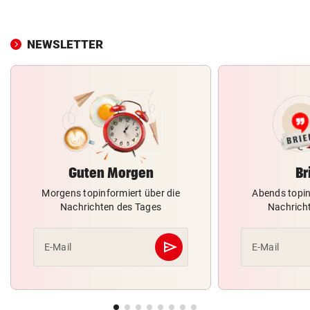
NEWSLETTER
Guten Morgen
Br
Morgens topinformiert über die
Abends topin
Nachrichten des Tages
Nachrich
send
E-Mail
E-Mail
Abschicken