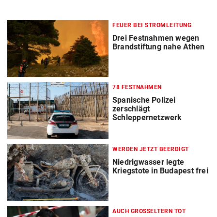
FEUER BEI STROMLEITUNG
Drei Festnahmen wegen
Brandstiftung nahe Athen
78 FESTNAHMEN
Spanische Polizei
zerschlägt
Schleppernetzwerk
WERDEN JETZT BEERDIGT
Niedrigwasser legte
Kriegstote in Budapest frei
AUCH GROSSELTERN TOT