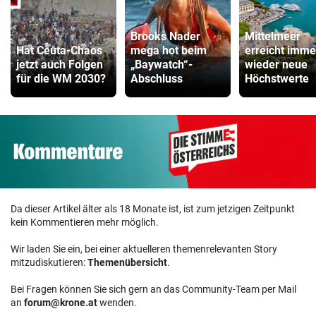
Brooks Nader
Mittelmeer
Hat Ceuta-Chaos
mega hot beim
erreicht imme
jetzt auch Folgen
„Baywatch“-
wieder neue
für die WM 2030?
Abschluss
Höchstwerte
Da dieser Artikel älter als 18 Monate ist, ist zum jetzigen Zeitpunkt
kein Kommentieren mehr möglich.
Wir laden Sie ein, bei einer aktuelleren themenrelevanten Story
mitzudiskutieren:
Themenübersicht
.
Bei Fragen können Sie sich gern an das Community-Team per Mail
an
forum@krone.at
wenden.