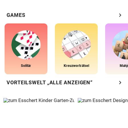
chevron_right
GAMES
Solitär
Kreuzworträtsel
Mahj
chevron_right
VORTEILSWELT „ALLE ANZEIGEN“