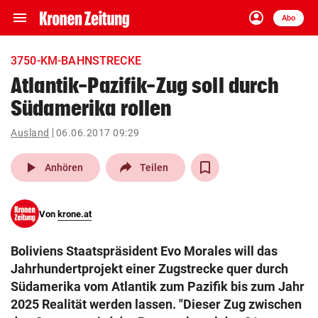
menu
account_circle
Navigation
Anmelden
Abo
close
Schließen
ein-/ausklappen
3750-KM-BAHNSTRECKE
Abonnieren
Atlantik-Pazifik-Zug soll durch
Südamerika rollen
account_circle
arrow_right
Anmelden
Ausland
06.06.2017 09:29
pin_drop
arrow_right
Bundesland auswäh
Wien
play_arrow
Anhören
Teilen
bookmark
Merkliste
Von
krone.at
Suchbegriff
search
Boliviens Staatspräsident Evo Morales will das
eingeben
Jahrhundertprojekt einer Zugstrecke quer durch
Südamerika vom Atlantik zum Pazifik bis zum Jahr
2025 Realität werden lassen. "Dieser Zug zwischen