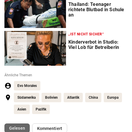
Thailand: Teenager
richtete Blutbad in Schule
an
„IST NICHT SICHER“
Kinderverbot in Studio:
Viel Lob für Betreiberin
Ähnliche Themen
Evo Morales
Südamerika
Bolivien
Atlantik
China
Europa
Asien
Pazifik
(ausgewählt)
Gelesen
Kommentiert