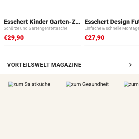
Esschert Kinder Garten-Zubehör
Schürze und Gartengerätetasche
Einfache & schnelle Montag
€29,90
€27,90
chevron_right
VORTEILSWELT MAGAZINE