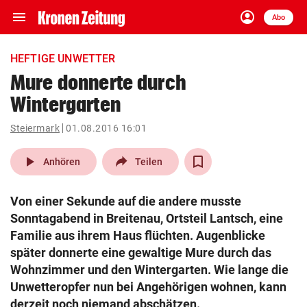
menu
account_circle
Navigation
Anmelden
Abo
close
Schließen
ein-/ausklappen
HEFTIGE UNWETTER
Abonnieren
Mure donnerte durch
Wintergarten
account_circle
arrow_right
Anmelden
Steiermark
01.08.2016 16:01
pin_drop
arrow_right
Bundesland auswäh
Wien
play_arrow
Anhören
Teilen
bookmark
Merkliste
Von einer Sekunde auf die andere musste
Sonntagabend in Breitenau, Ortsteil Lantsch, eine
Suchbegriff
Familie aus ihrem Haus flüchten. Augenblicke
search
eingeben
später donnerte eine gewaltige Mure durch das
Wohnzimmer und den Wintergarten. Wie lange die
Unwetteropfer nun bei Angehörigen wohnen, kann
derzeit noch niemand abschätzen.