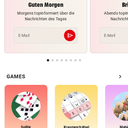
Guten Morgen
Br
Morgens topinformiert über die
Abends topin
Nachrichten des Tages
Nachrich
send
E-Mail
E-Mail
Abschicken
chevron_right
GAMES
Solitär
Kreuzworträtsel
Mahj