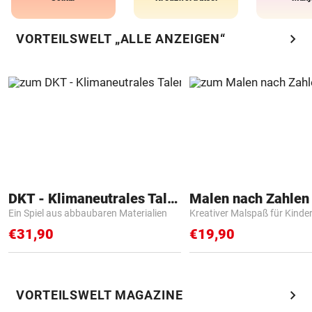
chevron_right
VORTEILSWELT „ALLE ANZEIGEN“
DKT - Klimaneutrales Talent
Ein Spiel aus abbaubaren Materialien
Kreativer Malspaß für Kinde
€31,90
€19,90
chevron_right
VORTEILSWELT MAGAZINE