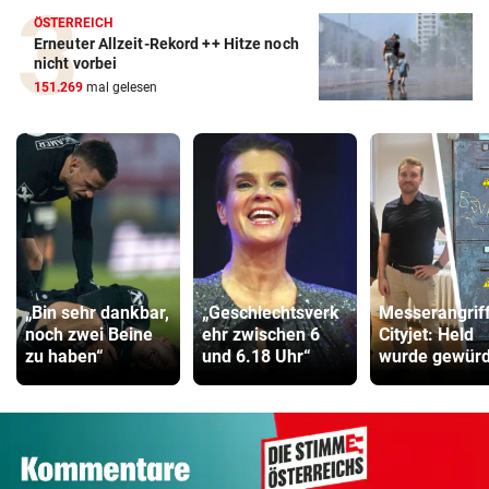
ÖSTERREICH
Erneuter Allzeit-Rekord ++ Hitze noch
nicht vorbei
151.269
mal gelesen
„Bin sehr dankbar,
„Geschlechtsverk
Messerangrif
noch zwei Beine
ehr zwischen 6
Cityjet: Held
zu haben“
und 6.18 Uhr“
wurde gewürd