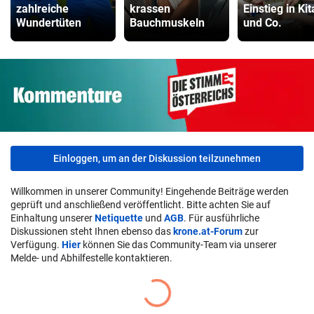
zahlreiche
krassen
Einstieg in Kit
Wundertüten
Bauchmuskeln
und Co.
Einloggen, um an der Diskussion teilzunehmen
Willkommen in unserer Community! Eingehende Beiträge werden
geprüft und anschließend veröffentlicht. Bitte achten Sie auf
Einhaltung unserer
Netiquette
und
AGB
. Für ausführliche
Diskussionen steht Ihnen ebenso das
krone.at-Forum
zur
Verfügung.
Hier
können Sie das Community-Team via unserer
Melde- und Abhilfestelle kontaktieren.