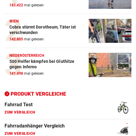
161.422
mal gelesen
ZUM VERGLEICH
Crosstrainer Vergleich
WIEN
Cobra stürmt Dorotheum, Täter ist
ZUM VERGLEICH
verschwunden
142.805
mal gelesen
E-Bike Vergleich
ZUM VERGLEICH
NIEDERÖSTERREICH
500 Helfer kämpfen bei Gluthitze
Elektro-Scooter Vergleich
gegen Inferno
ZUM VERGLEICH
141.498
mal gelesen
Ergometer Vergleich
ZUM VERGLEICH
PRODUKT VERGLEICHE
Fahrrad Test
ZUM VERGLEICH
Fahrradanhänger Vergleich
ZUM VERGLEICH