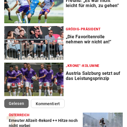
Freund: „Es war nicht
leicht für mich, zu gehen“
GRÖDIG-PRÄSIDENT
„Die Favoritenrolle
nehmen wir nicht an!“
„KRONE“-KOLUMNE
Austria Salzburg setzt auf
das Leistungsprinzip
(ausgewählt)
Gelesen
Kommentiert
ÖSTERREICH
Erneuter Allzeit-Rekord ++ Hitze noch
Action-Cam Vergleich
nicht vorbei