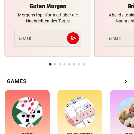
Guten Morgen
Br
Morgens topinformiert über die
Abends topin
Nachrichten des Tages
Nachrich
send
E-Mail
E-Mail
Abschicken
chevron_right
GAMES