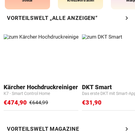
Solitär
Kreuzworträtsel
Mahj
chevron_right
VORTEILSWELT „ALLE ANZEIGEN“
Kärcher Hochdruckreiniger
DKT Smart
K7 - Smart Control Home
Das erste DKT mit Smart-Ap
€474,90
€31,90
€644,99
chevron_right
VORTEILSWELT MAGAZINE