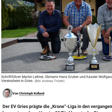
© Krone Multimedia GmbH & Co KG 2026
Muthgasse 2, 1190 Wien
Schriftführer Martin Leitner, Obmann Hans Gruber und Kassier Wolfgang
Vereinsheim in Gries.
(Bild: Andreas Tröster)
Von
Christoph Kolland
Der EV Gries prägte die „Krone“-Liga in den vergange