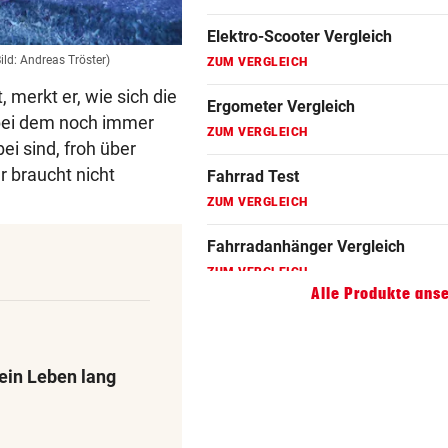
Martin Leitner.
Fahrradanhänger Vergleich
(Bild: Andreas Tröster)
ZUM VERGLEICH
Bild: Andreas Tröster)
Faszienrolle Vergleich
 merkt er, wie sich die
ZUM VERGLEICH
 bei dem noch immer
i sind, froh über
Hoverboard Vergleich
r braucht nicht
ZUM VERGLEICH
Kinderfahrrad Vergleich
ZUM VERGLEICH
Alle Produkte ans
ein Leben lang