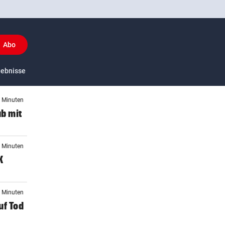
Abo
y
gebnisse
US-Sport
2 Minuten
ub mit
9 Minuten
K
3 Minuten
uf Tod