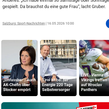
Anderes. „Ich habe einmal 36 Samstage oder Sonntage
gespielt. Da brauchst du eine gute Frau“, lacht Gruber.
Salzburg: Sport-Nachrichten
16.05.2026 10:00
LIVE: Vienna
„Unfassbar“: Auch
Tirol ist bei der
Vikings treffen
AK-Chefin über
Energie 220 Tage
auf Wroclav
Stocker empört
Selbstversorger
Panthers