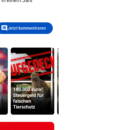
 in einem Jahr
comment
Jetzt kommentieren
180.000 Euro
Steuergeld für
Mure im Valsertal:
Grapsch-V
falschen
„Hier zeigt sich
gegen steir
Tierschutz
Klimawandel“
Polizisten