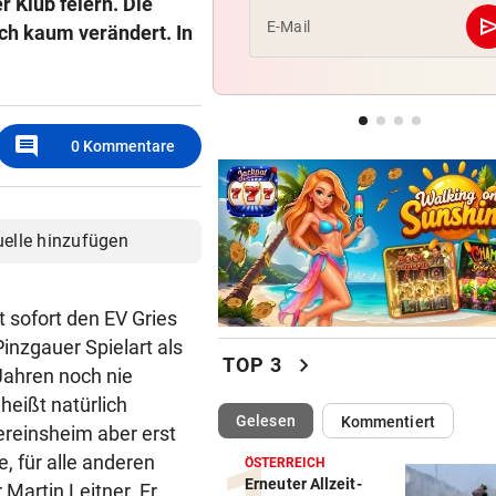
r Klub feiern. Die
se
E-Mail
ich kaum verändert. In
BUNDESLIGA IM TICKER
LIVE ab 19.30 Uhr: Steirerde
Hartberg – Sturm
comment
0
Kommentare
MARQUEZ ENTTÄUSCHT
MotoGP: Martin holt sich
Sprintsieg in Silverstone
uelle hinzufügen
 sofort den EV Gries
inzgauer Spielart als
chevron_right
TOP 3
Jahren noch nie
heißt natürlich
(ausgewählt)
Gelesen
Kommentiert
ereinsheim aber erst
, für alle anderen
ÖSTERREICH
Erneuter Allzeit-
 Martin Leitner. Er