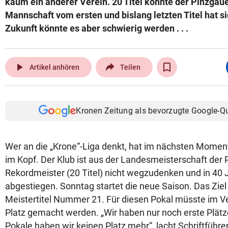
kaum ein anderer Verein. 20 Titel konnte der Pinzgaue
Mannschaft vom ersten und bislang letzten Titel hat s
Zukunft könnte es aber schwierig werden . . .
play_arrow
Artikel anhören
Teilen
Kronen Zeitung als bevorzugte Google-Q
Wer an die „Krone“-Liga denkt, hat im nächsten Moment
im Kopf. Der Klub ist aus der Landesmeisterschaft der P
Rekordmeister (20 Titel) nicht wegzudenken und in 40 
abgestiegen. Sonntag startet die neue Saison. Das Ziel 
Meistertitel Nummer 21. Für diesen Pokal müsste im V
Platz gemacht werden. „Wir haben nur noch erste Plätze
Pokale haben wir keinen Platz mehr“, lacht Schriftführer