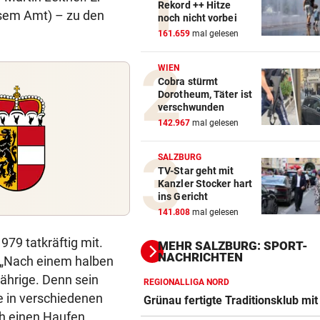
Rekord ++ Hitze
esem Amt) – zu den
noch nicht vorbei
161.659
mal gelesen
WIEN
Cobra stürmt
Dorotheum, Täter ist
verschwunden
142.967
mal gelesen
SALZBURG
TV-Star geht mit
Kanzler Stocker hart
ins Gericht
141.808
mal gelesen
79 tatkräftig mit.
MEHR SALZBURG: SPORT-
NACHRICHTEN
. „Nach einem halben
Jährige. Denn sein
REGIONALLIGA NORD
e in verschiedenen
Grünau fertigte Traditionsklub mit
ch einen Haufen