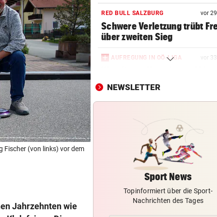
RED BULL SALZBURG
vor 2
Schwere Verletzung trübt Fr
über zweiten Sieg
AUFREGUNG IN OÖ-LIGA
vor 3
War dieser Unterhaus-Abbr
wirklich notwendig?
NEWSLETTER
NEO-RIEDER SCHWAB
vor 5
„Stell dir vor, du holst mit R
einen Titel“
IM STEIRISCHEN REVIER
vor 5
 Fischer (von links) vor dem
Vom „Juniorpartner“ zum gr
Liga-Rivalen
Sport News
Topinformiert über die Sport-
AFLE TOP-SPIEL:
Nachrichten des Tages
LIVE: Vienna Vikings treffen 
nen Jahrzehnten wie
Wroclav Panthers