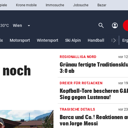
piele
Krone mobile
Immosuche
Jobsuche
Bazar
search
account_circle
Menü aufklappen
Suchen
30°C
Wien
ix
Motorsport
Wintersport
Ski Alpin
Handball
Eishocke
Er
REGIONALLIGA NORD
vor 1
len
Grünau fertigte Traditionskl
r noch
3:0 ab
DREIER FÜR ROTJACKEN
vor 1
Kopfball-Tore bescheren GA
Sieg gegen Lustenau!
TRAGISCHE DETAILS
vor 2
Barca und Co.! Reaktionen a
von Jorge Messi