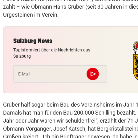
zählt – wie Obmann Hans Gruber (seit 30 Jahren in di
Urgesteinen im Verein.
Salzburg News
Topinformiert über die Nachrichten aus
Salzburg
send
E-Mail
Abschicken
Gruber half sogar beim Bau des Vereinsheims im Jahr 19
Damals hat man für den Bau 200.000 Schilling bezahlt
Jahr oder Jahr waren wir schuldenfrei“, erzählt der 71-
Obmann-Vorgänger, Josef Katsch, hat Bergkristallstein
Größen kreiert. „Ich bin Briefträger gewesen, da habe i