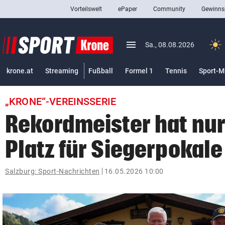
Vorteilswelt
ePaper
Community
Gewinns
close
Schließen
menu
Menü aufklappen
Sa., 08.08.2026
Abonnieren
krone.at
Streaming
Fußball
Formel 1
Tennis
Sport-M
account_circle
arrow_right
Anmelden
„KRONE“-VEREINSSERIE
pin_drop
arrow_right
Bundesland auswäh
Wien
Rekordmeister hat nu
bookmark
Merkliste
Platz für Siegerpokale
Suchbegriff
Salzburg: Sport-Nachrichten
16.05.2026 10:00
search
eingeben