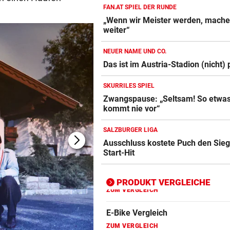
FAN.AT SPIEL DER RUNDE
„Wenn wir Meister werden, mache
Action-Cam Vergleich
weiter“
ZUM VERGLEICH
NEUER NAME UND CO.
Crosstrainer Vergleich
Das ist im Austria-Stadion (nicht) 
ZUM VERGLEICH
SKURRILES SPIEL
E-Bike Vergleich
Zwangspause: „Seltsam! So etwa
ZUM VERGLEICH
kommt nie vor“
Elektro-Scooter Vergleich
SALZBURGER LIGA
Ausschluss kostete Puch den Sieg
ZUM VERGLEICH
Start-Hit
Ergometer Vergleich
ZUM VERGLEICH
PRODUKT VERGLEICHE
Fahrrad Test
ZUM VERGLEICH