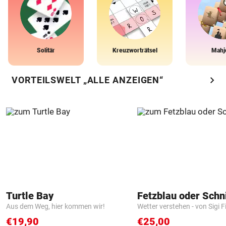
Solitär
Kreuzworträtsel
Mahj
chevron_right
VORTEILSWELT „ALLE ANZEIGEN“
Turtle Bay
Fetzblau oder Schn
Aus dem Weg, hier kommen wir!
Wetter verstehen - von Sigi F
€19,90
€25,00