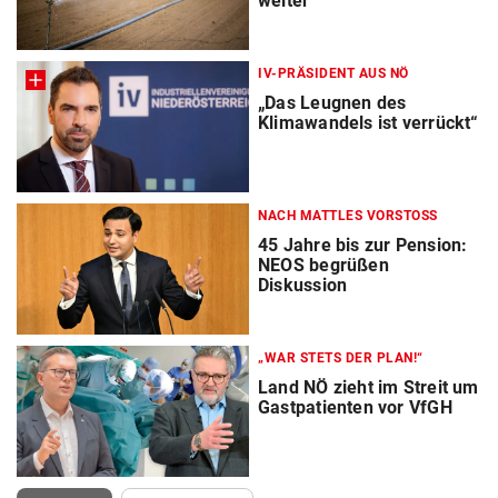
weiter
IV-PRÄSIDENT AUS NÖ
„Das Leugnen des
Klimawandels ist verrückt“
NACH MATTLES VORSTOSS
45 Jahre bis zur Pension:
NEOS begrüßen
Diskussion
„WAR STETS DER PLAN!“
Land NÖ zieht im Streit um
Gastpatienten vor VfGH