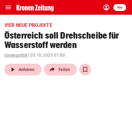
menu
account_circle
Navigation
Anmelden
Abo
close
Schließen
ein-/ausklappen
VIER NEUE PROJEKTE
Abonnieren
Österreich soll Drehscheibe für
Wasserstoff werden
account_circle
arrow_right
Anmelden
Innenpolitik
20.10.2025 07:00
pin_drop
arrow_right
Bundesland auswäh
Wien
play_arrow
Anhören
Teilen
bookmark
Merkliste
Suchbegriff
search
eingeben