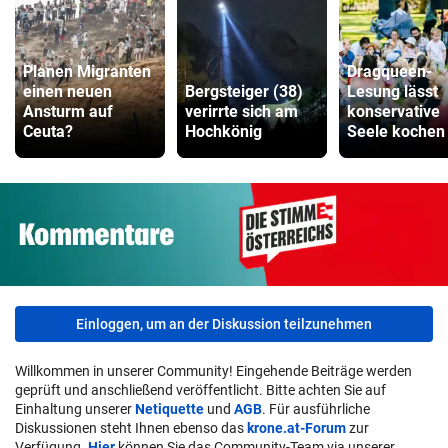
Planen Migranten
Dragqueen-
einen neuen
Bergsteiger (38)
Lesung lässt
Ansturm auf
verirrte sich am
konservative
Ceuta?
Hochkönig
Seele kochen
Einloggen, um an der Diskussion teilzunehmen
Willkommen in unserer Community! Eingehende Beiträge werden
geprüft und anschließend veröffentlicht. Bitte achten Sie auf
Einhaltung unserer
Netiquette
und
AGB
. Für ausführliche
Diskussionen steht Ihnen ebenso das
krone.at-Forum
zur
Verfügung.
Hier
können Sie das Community-Team via unserer