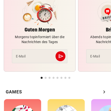
Guten Morgen
Br
Morgens topinformiert über die
Abends topin
Nachrichten des Tages
Nachrich
send
E-Mail
E-Mail
Abschicken
chevron_right
GAMES