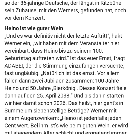
so der 86-jährige Deutsche, der längst in Kitzbühel
sein Zuhause, mit den Werners, gefunden hat, noch
vor dem Konzert.
Heino ist wie guter Wein
„Und es war definitiv nicht der letzte Auftritt“, hakt
Werner ein, „wir haben mit dem Veranstalter hier
vereinbart, dass Heino bis zu seinem 100.
Geburtstag auftreten wird.“ Ist das euer Ernst, fragt
ADABEI, der die Stimmung einzufangen versuchte,
fast ungläubig. „Natürlich ist das ernst. Vor allem
fallen dann zwei Jubiläen zusammen: 100 Jahre
Heino und 50 Jahre ,Bierkönig‘. Dieses Konzert fiele
dann auf den 25. April 2038.“ Und bis dahin starten
wir hier damit schon 2026. Das heißt, hier geht’s in
Summe um siebenstellige Beträge? Werner mit
einem Augenzwinkern: „Heino ist jedenfalls jeden
Cent wert. Bei ihm ist’s wie beim guten Wein, er wird
mit steigendem Alter schlicht und ergreifend immer