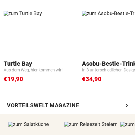
Turtle Bay
Asobu-Bestie-Trin
Aus dem Weg, hier kommen wir!
In 3 unterschiedlichen Desig
€19,90
€34,90
chevron_right
VORTEILSWELT MAGAZINE