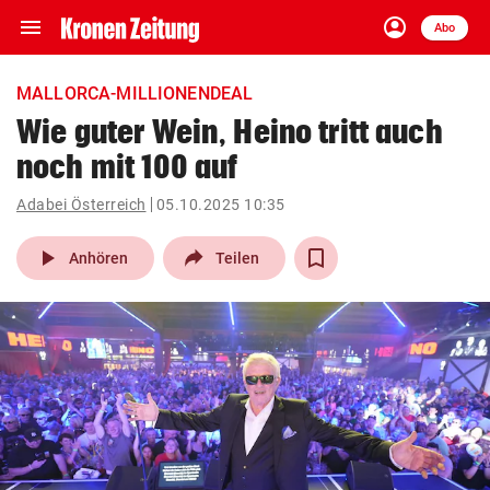
menu
account_circle
Navigation
Anmelden
Abo
close
Schließen
ein-/ausklappen
MALLORCA-MILLIONENDEAL
Abonnieren
Wie guter Wein, Heino tritt auch
noch mit 100 auf
account_circle
arrow_right
Anmelden
Adabei Österreich
05.10.2025 10:35
pin_drop
arrow_right
Bundesland auswäh
Wien
play_arrow
Anhören
Teilen
bookmark
Merkliste
Suchbegriff
search
eingeben