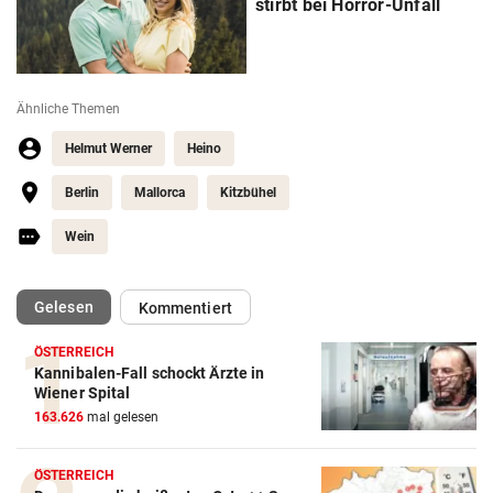
stirbt bei Horror-Unfall
Ähnliche Themen
Helmut Werner
Heino
Berlin
Mallorca
Kitzbühel
Wein
(ausgewählt)
Gelesen
Kommentiert
ÖSTERREICH
Kannibalen-Fall schockt Ärzte in
Wiener Spital
163.626
mal gelesen
ÖSTERREICH