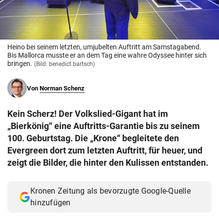
© Krone Multimedia GmbH & Co KG 2026
Muthgasse 2, 1190 Wien
Heino bei seinem letzten, umjubelten Auftritt am Samstagabend.
Bis Mallorca musste er an dem Tag eine wahre Odyssee hinter sich
bringen.
(Bild: benedict bartsch)
Von
Norman Schenz
Kein Scherz! Der Volkslied-Gigant hat im
„Bierkönig“ eine Auftritts-Garantie bis zu seinem
100. Geburtstag. Die „Krone“ begleitete den
Evergreen dort zum letzten Auftritt, für heuer, und
zeigt die Bilder, die hinter den Kulissen entstanden.
Kronen Zeitung als bevorzugte Google-Quelle
hinzufügen