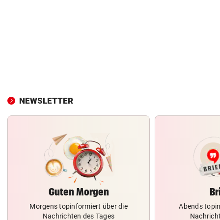
NEWSLETTER
Guten Morgen
Br
Morgens topinformiert über die
Abends topin
Nachrichten des Tages
Nachrich