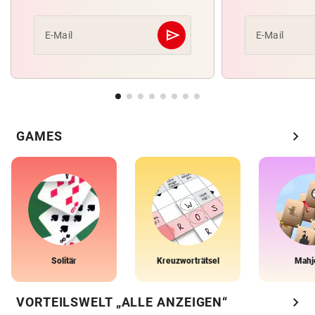
send
E-Mail
E-Mail
Abschicken
chevron_right
GAMES
Solitär
Kreuzworträtsel
Mahj
chevron_right
VORTEILSWELT „ALLE ANZEIGEN“