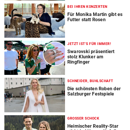
BEI IHREN KONZERTEN
Für Monika Martin gibt es
Futter statt Rosen
JETZT IST‘S FÜR IMMER!
Swarovski präsentiert
stolz Klunker am
Ringfinger
SCHNEIDER, BUHLSCHAFT
Die schönsten Roben der
Salzburger Festspiele
GROSSER SCHOCK
Heimischer Reality-Star