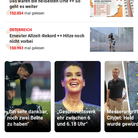
Das waren die heißesten Orte ++ So
geht es weiter
152.054
mal gelesen
ÖSTERREICH
Erneuter Allzeit-Rekord ++ Hitze noch
nicht vorbei
150.983
mal gelesen
„Bin sehr dankbar,
„Geschlechtsverk
Messerangrif
noch zwei Beine
ehr zwischen 6
Cityjet: Held
zu haben“
und 6.18 Uhr“
wurde gewürd