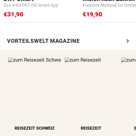
Das erste DKT mit Smart-App
Kreativer Malspaß für Kinde
€31,90
€19,90
chevron_right
VORTEILSWELT MAGAZINE
REISEZEIT SCHWEIZ
REISEZEIT