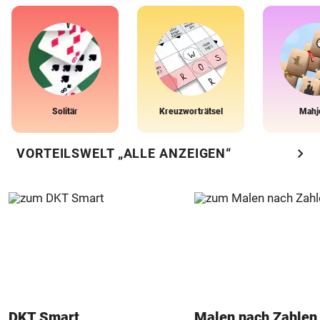
Solitär
Kreuzworträtsel
Mahj
chevron_right
VORTEILSWELT „ALLE ANZEIGEN“
DKT Smart