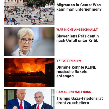
Migranten in Ceuta: Was
kann man unternehmen?
WAR NICHT ANGESCHNALLT
Sloweniens Präsidentin
nach Unfall unter Kritik
17 TOTE IN KIEW
Ukraine konnte KEINE
russische Rakete
abfangen
HAMAS-ENTWAFFNUNG
Trumps Gaza-Friedensrat
droht zu scheitern