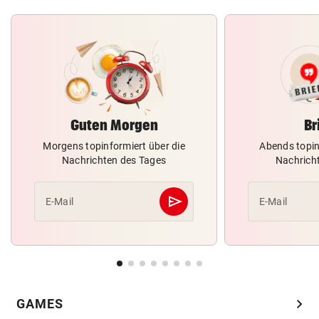
Guten Morgen
Br
Morgens topinformiert über die
Abends topin
Nachrichten des Tages
Nachrich
send
E-Mail
E-Mail
Abschicken
chevron_right
GAMES