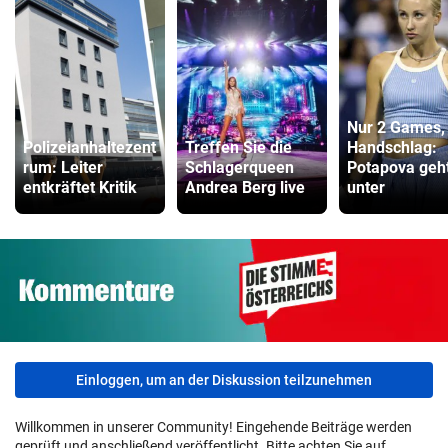
Nur 2 Games,
Polizeianhaltezent
Treffen Sie die
Handschlag:
rum: Leiter
Schlagerqueen
Potapova geh
entkräftet Kritik
Andrea Berg live
unter
Einloggen, um an der Diskussion teilzunehmen
Willkommen in unserer Community! Eingehende Beiträge werden
geprüft und anschließend veröffentlicht. Bitte achten Sie auf