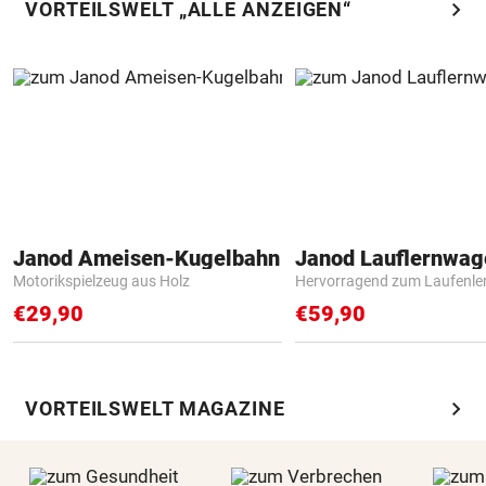
chevron_right
VORTEILSWELT „ALLE ANZEIGEN“
Janod Ameisen-Kugelbahn
Janod Lauflernwa
Motorikspielzeug aus Holz
Hervorragend zum Laufenle
€29,90
€59,90
chevron_right
VORTEILSWELT MAGAZINE