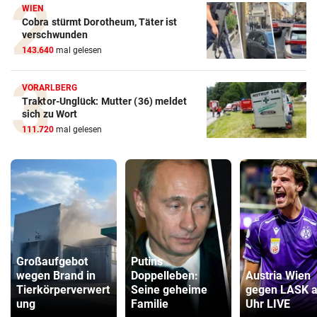
WIEN
Cobra stürmt Dorotheum, Täter ist
verschwunden
143.640
mal gelesen
VORARLBERG
Traktor-Unglück: Mutter (36) meldet
sich zu Wort
111.720
mal gelesen
Großaufgebot
Putins
wegen Brand in
Doppelleben:
Austria Wien
Tierkörperverwert
Seine geheime
gegen LASK a
ung
Familie
Uhr LIVE