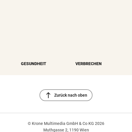
GESUNDHEIT
VERBRECHEN
north
Zurück nach oben
© Krone Multimedia GmbH & Co KG 2026
Muthgasse 2, 1190 Wien