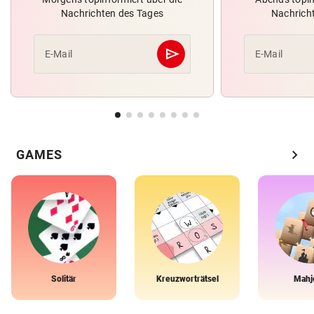
Nachrichten des Tages
Nachrich
send
E-Mail
E-Mail
Abschicken
chevron_right
GAMES
Solitär
Kreuzworträtsel
Mahj