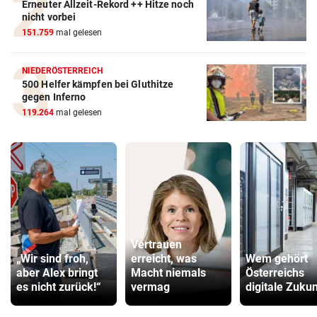
Erneuter Allzeit-Rekord ++ Hitze noch
nicht vorbei
151.759
mal gelesen
NIEDERÖSTERREICH
500 Helfer kämpfen bei Gluthitze
gegen Inferno
119.264
mal gelesen
Vertrauen
„Wir sind froh,
erreicht, was
Wem gehört
aber Alex bringt
Macht niemals
Österreichs
es nicht zurück!“
vermag
digitale Zukun