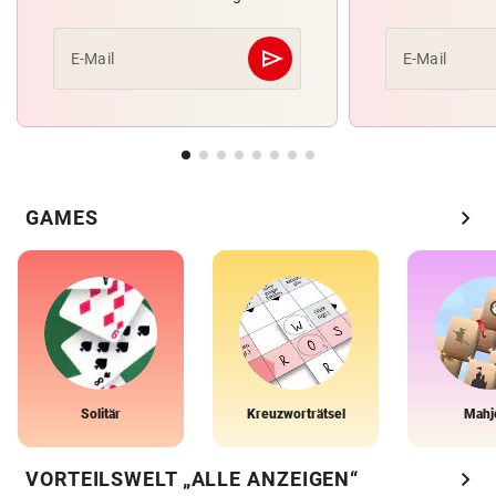
send
E-Mail
E-Mail
Abschicken
chevron_right
GAMES
Solitär
Kreuzworträtsel
Mahj
chevron_right
VORTEILSWELT „ALLE ANZEIGEN“