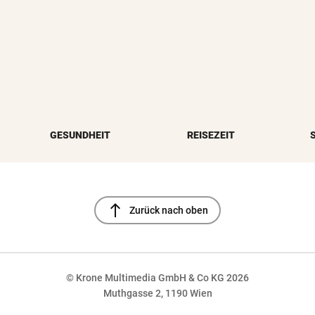
GESUNDHEIT
REISEZEIT
north
Zurück nach oben
© Krone Multimedia GmbH & Co KG 2026
Muthgasse 2, 1190 Wien