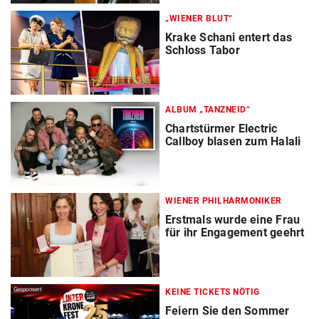
„WIENER BLUT“
Krake Schani entert das
Schloss Tabor
ALBUM „TANZNEID“
Chartstürmer Electric
Callboy blasen zum Halali
WIENER PHILHARMONIKER
Erstmals wurde eine Frau
für ihr Engagement geehrt
Gesponsert
KEINE TICKETS NÖTIG
Feiern Sie den Sommer