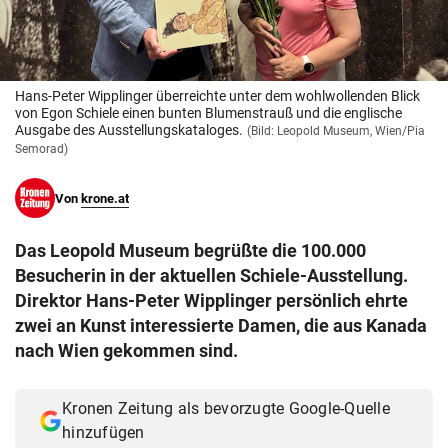
© Krone Multimedia GmbH & Co KG 2026
Muthgasse 2, 1190 Wien
Hans-Peter Wipplinger überreichte unter dem wohlwollenden Blick
von Egon Schiele einen bunten Blumenstrauß und die englische
Ausgabe des Ausstellungskataloges.
(Bild: Leopold Museum, Wien/Pia
Semorad)
Von
krone.at
Das Leopold Museum begrüßte die 100.000
Besucherin in der aktuellen Schiele-Ausstellung.
Direktor Hans-Peter Wipplinger persönlich ehrte
zwei an Kunst interessierte Damen, die aus Kanada
nach Wien gekommen sind.
Kronen Zeitung als bevorzugte Google-Quelle
hinzufügen