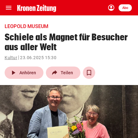
menu
account_circle
Navigation
Anmelden
Abo
close
Schließen
ein-/ausklappen
LEOPOLD MUSEUM
Abonnieren
Schiele als Magnet für Besucher
aus aller Welt
account_circle
arrow_right
Anmelden
Kultur
23.06.2025 15:30
pin_drop
arrow_right
Bundesland auswäh
Wien
play_arrow
Anhören
Teilen
bookmark
Merkliste
Suchbegriff
search
eingeben