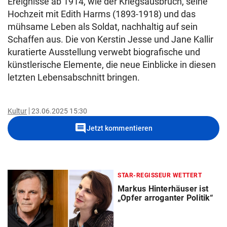
Ereignisse ab 1914, wie der Kriegsausbruch, seine
Hochzeit mit Edith Harms (1893-1918) und das
mühsame Leben als Soldat, nachhaltig auf sein
Schaffen aus. Die von Kerstin Jesse und Jane Kallir
kuratierte Ausstellung verwebt biografische und
künstlerische Elemente, die neue Einblicke in diesen
letzten Lebensabschnitt bringen.
Kultur
23.06.2025 15:30
comment
Jetzt kommentieren
STAR-REGISSEUR WETTERT
Markus Hinterhäuser ist
„Opfer arroganter Politik“