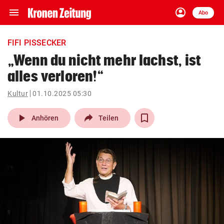
menu
account_circle
Navigation
Anmelden
Abo
close
Schließen
ein-/ausklappen
FIFI PISSECKER
Abonnieren
„Wenn du nicht mehr lachst, ist
alles verloren!“
account_circle
arrow_right
Anmelden
Kultur
01.10.2025 05:30
pin_drop
arrow_right
Bundesland auswäh
Wien
play_arrow
Anhören
Teilen
bookmark
Merkliste
Suchbegriff
search
eingeben