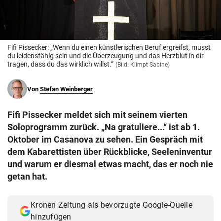
© Krone Multimedia GmbH & Co KG 2026
Muthgasse 2, 1190 Wien
Fifi Pissecker: „Wenn du einen künstlerischen Beruf ergreifst, musst
du leidensfähig sein und die Überzeugung und das Herzblut in dir
tragen, dass du das wirklich willst.“
(Bild: Klimpt Sabine)
Von
Stefan Weinberger
Fifi Pissecker meldet sich mit seinem vierten
Soloprogramm zurück. „Na gratuliere...“ ist ab 1.
Oktober im Casanova zu sehen. Ein Gespräch mit
dem Kabarettisten über Rückblicke, Seeleninventur
und warum er diesmal etwas macht, das er noch nie
getan hat.
Kronen Zeitung als bevorzugte Google-Quelle
hinzufügen