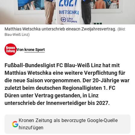
© Krone Multimedia GmbH & Co KG 2026
Muthgasse 2, 1190 Wien
Matthias Wetschka unterschrieb eineacn Zweijahresvertrag.
(Bild:
Blau-Weiß Linz)
Von
krone Sport
Fußball-Bundesligist FC Blau-Weiß Linz hat mit
Matthias Wetschka eine weitere Verpflichtung für
die neue Saison vorgenommen. Der 20-Jährige war
zuletzt beim deutschen Regionalligisten 1. FC
Düren unter Vertrag gestanden, in Linz
unterschrieb der Innenverteidiger bis 2027.
Kronen Zeitung als bevorzugte Google-Quelle
hinzufügen