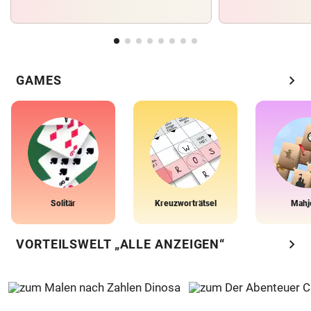
chevron_right
GAMES
Solitär
Kreuzworträtsel
Mahj
chevron_right
VORTEILSWELT „ALLE ANZEIGEN“