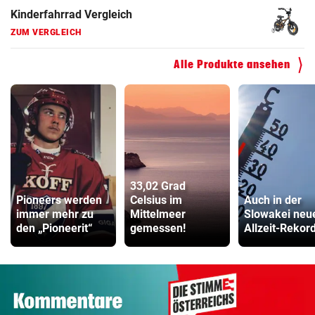
Kinderfahrrad Vergleich
ZUM VERGLEICH
Alle Produkte ansehen
33,02 Grad
Pioneers werden
Celsius im
Auch in der
immer mehr zu
Mittelmeer
Slowakei neu
den „Pioneerit“
gemessen!
Allzeit-Rekor