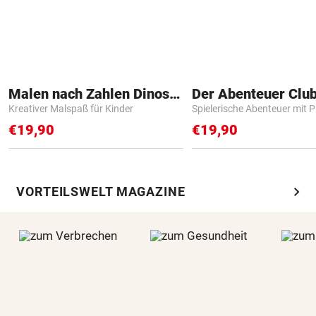
Malen nach Zahlen Dinosaurier
Der Abenteuer Clu
Kreativer Malspaß für Kinder
Spielerische Abenteuer mit P
€19,90
€19,90
chevron_right
VORTEILSWELT MAGAZINE