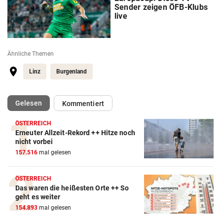
Sender zeigen ÖFB-Klubs
live
Ähnliche Themen
Linz
Burgenland
(ausgewählt)
Gelesen
Kommentiert
ÖSTERREICH
Erneuter Allzeit-Rekord ++ Hitze noch
Action-Cam Vergleich
nicht vorbei
157.516
mal gelesen
ZUM VERGLEICH
Crosstrainer Vergleich
ÖSTERREICH
Das waren die heißesten Orte ++ So
ZUM VERGLEICH
geht es weiter
154.893
mal gelesen
E-Bike Vergleich