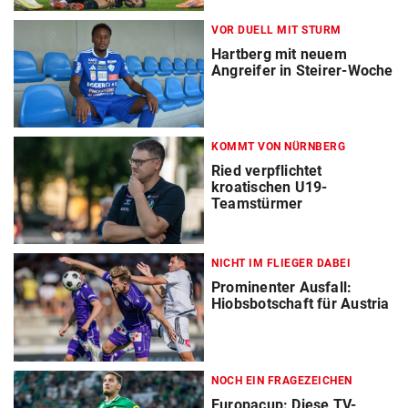
VOR DUELL MIT STURM
Hartberg mit neuem
Angreifer in Steirer-Woche
KOMMT VON NÜRNBERG
Ried verpflichtet
kroatischen U19-
Teamstürmer
NICHT IM FLIEGER DABEI
Prominenter Ausfall:
Hiobsbotschaft für Austria
NOCH EIN FRAGEZEICHEN
Europacup: Diese TV-