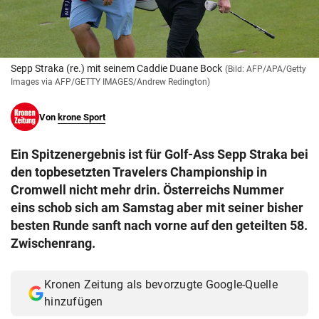
© Krone Multimedia GmbH & Co KG 2026
Muthgasse 2, 1190 Wien
Sepp Straka (re.) mit seinem Caddie Duane Bock
(Bild: AFP/APA/Getty
Images via AFP/GETTY IMAGES/Andrew Redington)
Von
krone Sport
Ein Spitzenergebnis ist für Golf-Ass Sepp Straka bei
den topbesetzten Travelers Championship in
Cromwell nicht mehr drin. Österreichs Nummer
eins schob sich am Samstag aber mit seiner bisher
besten Runde sanft nach vorne auf den geteilten 58.
Zwischenrang.
Kronen Zeitung als bevorzugte Google-Quelle
hinzufügen