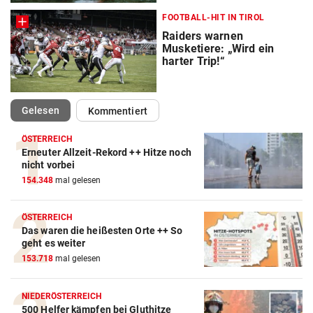
FOOTBALL-HIT IN TIROL
Raiders warnen
Musketiere: „Wird ein
harter Trip!“
(ausgewählt)
Gelesen
Kommentiert
ÖSTERREICH
Erneuter Allzeit-Rekord ++ Hitze noch
Action-Cam Vergleich
nicht vorbei
154.348
mal gelesen
ZUM VERGLEICH
Crosstrainer Vergleich
ÖSTERREICH
Das waren die heißesten Orte ++ So
ZUM VERGLEICH
geht es weiter
153.718
mal gelesen
E-Bike Vergleich
ZUM VERGLEICH
NIEDERÖSTERREICH
500 Helfer kämpfen bei Gluthitze
Elektro-Scooter Vergleich