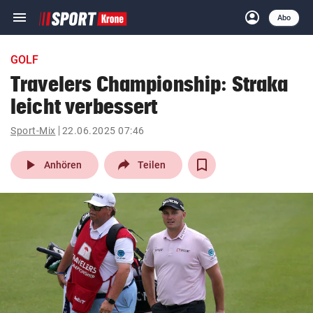
menu
account_circle
Navigation
Anmelden
Abo
close
Schließen
ein-/ausklappen
GOLF
Abonnieren
Travelers Championship: Straka
leicht verbessert
account_circle
arrow_right
Anmelden
Sport-Mix
22.06.2025 07:46
pin_drop
arrow_right
Bundesland auswäh
Wien
play_arrow
Anhören
Teilen
bookmark
Merkliste
Suchbegriff
search
eingeben