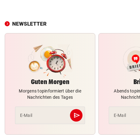
NEWSLETTER
Guten Morgen
Br
Morgens topinformiert über die
Abends topin
Nachrichten des Tages
Nachrich
send
E-Mail
E-Mail
Abschicken