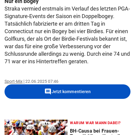
Nur ein Bogey
Straka vermied erstmals im Verlauf des letzten PGA-
Signature-Events der Saison ein Doppelbogey.
Tatsächlich fabrizierte er am dritten Tag in
Connecticut nur ein Bogey bei vier Birdies. Für einen
Golfkurs, der als Ort der Birdie-Festivals bekannt ist,
war das für eine große Verbesserung vor der
Schlussrunde allerdings zu wenig. Durch eine 74 und
71 war er ins Hintertreffen geraten.
Sport-Mix
22.06.2025 07:46
comment
Jetzt kommentieren
WARUM WAR MANN DABEI?
BH-Causa bei Frauen-