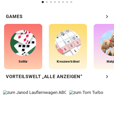
chevron_right
GAMES
Solitär
Kreuzworträtsel
Mahj
chevron_right
VORTEILSWELT „ALLE ANZEIGEN“