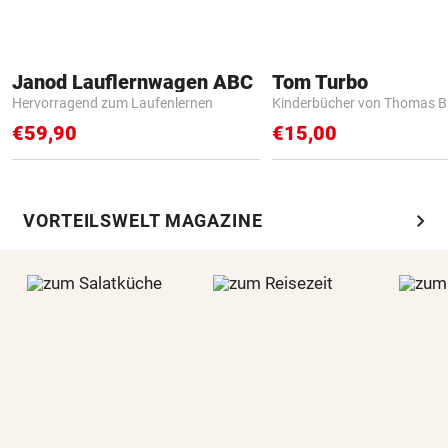
Janod Lauflernwagen ABC
Tom Turbo
Hervorragend zum Laufenlernen
Kinderbücher von Thomas B
€59,90
€15,00
chevron_right
VORTEILSWELT MAGAZINE