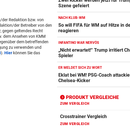
Zwei Kicker werden jetzt für Trum
Szene gefeiert
Action-Cam Vergleich
ZUM VERGLEICH
NACH KLUB-WM
s/der Redaktion bzw. von
So will FIFA für WM auf Hitze in 
daktion/der Betreiber von den
Crosstrainer Vergleich
reagieren
r, gegen geltendes Recht
ZUM VERGLEICH
w. dem Ansehen von KMM
gegenüber dem betreffenden
INFANTINO WAR NERVÖS
E-Bike Vergleich
lgung zu verwenden und
„Nicht erwartet!“ Trump irritiert C
B
).
Hier
können Sie das
ZUM VERGLEICH
Spieler
Elektro-Scooter Vergleich
ER MELDET SICH ZU WORT
Eklat bei WM! PSG-Coach attackie
ZUM VERGLEICH
Chelsea-Kicker
Ergometer Vergleich
ZUM VERGLEICH
PRODUKT VERGLEICHE
Fahrrad Test
ZUM VERGLEICH
Fahrradanhänger Vergleich