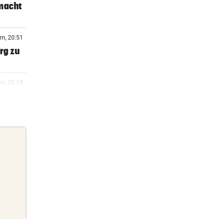
 macht
rn, 20:51
rg zu
rn, 20:15
rn, 20:06
 Arena
rn, 19:47
m ++
Guten Morgen
Morgens topinformiert über die
rn, 19:46