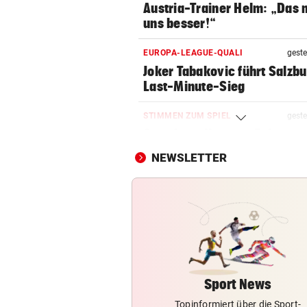
Austria-Trainer Helm: „Das
uns besser!“
EUROPA-LEAGUE-QUALI
geste
Joker Tabakovic führt Salzbu
Last-Minute-Sieg
STIMMEN ZUM SPIEL
geste
Sportboss Katzer: „Fahren
superhappy nach Hause“
NEWSLETTER
ORKAN, KEIN STROM & CO
geste
Skurrilitäten in der Red Bull
häufen sich
WASSERSPRINGEN
geste
Knoll bei EM Achter vom Tur
Lotfi auf Rang 12!
Sport News
Topinformiert über die Sport-
SCHON NÄCHSTE SAISON
geste