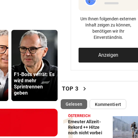
Um Ihnen folgenden externen
Inhalt zeigen zu können,
benötigen wir Ihr
Einverständnis.
Anzeigen
F1-Boss verrät: Es
Katzentöter
wird mehr
„Ich brenne fürs
Anwalt: „Ni
In
Sprintrennen
Eishockey, wie mit
viel Hass
chevron_right
TOP 3
geben
16!“
begegnet“
(ausgewählt)
Gelesen
Kommentiert
ÖSTERREICH
Erneuter Allzeit-
Rekord ++ Hitze
noch nicht vorbei