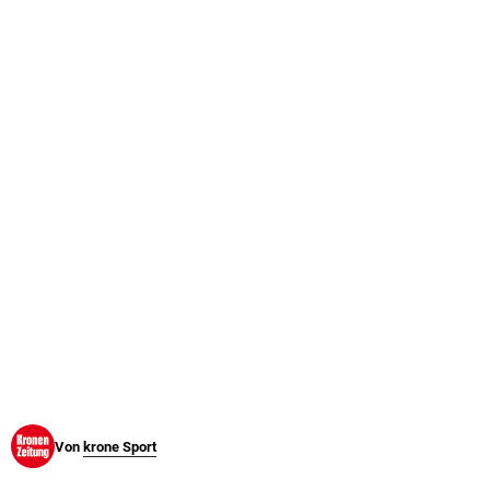
© Krone Multimedia GmbH & Co KG 2026
Muthgasse 2, 1190 Wien
Von
krone Sport