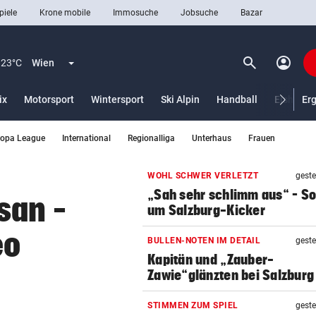
piele
Krone mobile
Immosuche
Jobsuche
Bazar
search
account_circle
Menü aufklappen
Suchen
23°C
Wien
ix
Motorsport
Wintersport
Ski Alpin
Handball
Eishocke
Er
ropa League
International
Regionalliga
Unterhaus
Frauen
len
WOHL SCHWER VERLETZT
geste
„Sah sehr schlimm aus“ – S
san –
um Salzburg-Kicker
eo
BULLEN-NOTEN IM DETAIL
geste
Kapitän und „Zauber-
Zawie“glänzten bei Salzburg
STIMMEN ZUM SPIEL
geste