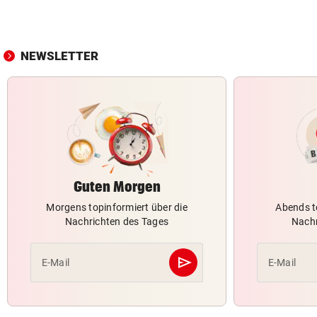
NEWSLETTER
Guten Morgen
Morgens topinformiert über die
Abends t
Nachrichten des Tages
Nachr
send
E-Mail
E-Mail
Abschicken