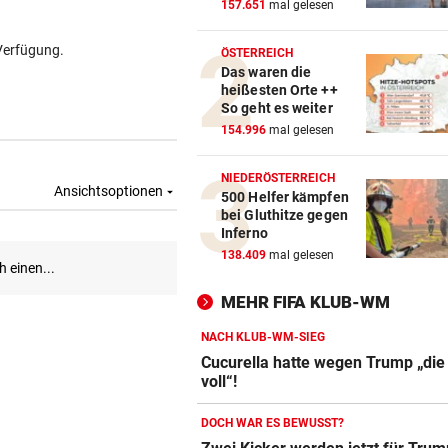
157.651
mal gelesen
Verfügung.
ÖSTERREICH
Das waren die
heißesten Orte ++
So geht es weiter
154.996
mal gelesen
NIEDERÖSTERREICH
500 Helfer kämpfen
bei Gluthitze gegen
Inferno
138.409
mal gelesen
MEHR FIFA KLUB-WM
NACH KLUB-WM-SIEG
Cucurella hatte wegen Trump „die
voll“!
DOCH WAR ES BEWUSST?