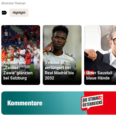
Ähnliche Themen
Highlight
Kapitän und
Vinicius Jr.
„Zauber-
verlängert bei
Zawie“glänzten
Real Madrid bis
Übler Saustall | 
bei Salzburg
2032
blaue Hände