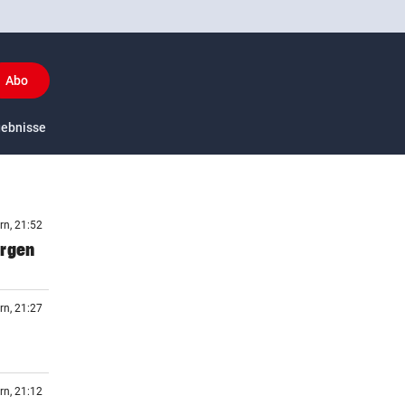
Abo
y
gebnisse
US-Sport
rn, 21:52
orgen
rn, 21:27
rn, 21:12