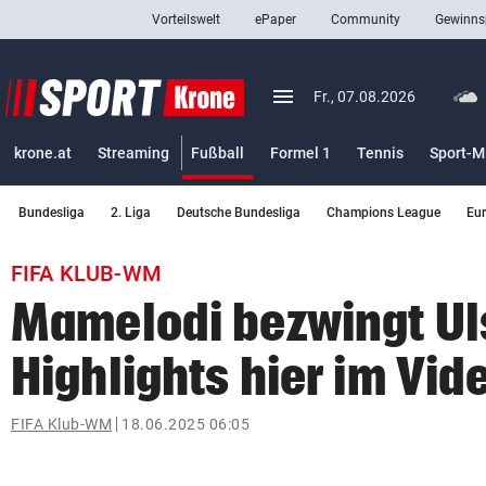
Vorteilswelt
ePaper
Community
Gewinns
close
Schließen
menu
Menü aufklappen
Fr., 07.08.2026
Abonnieren
(ausgewählt)
krone.at
Streaming
Fußball
Formel 1
Tennis
Sport-M
account_circle
arrow_right
Anmelden
Bundesliga
2. Liga
Deutsche Bundesliga
Champions League
Eu
pin_drop
arrow_right
Bundesland auswäh
Wien
FIFA KLUB-WM
bookmark
Merkliste
Mamelodi bezwingt Ul
Highlights hier im Vid
Suchbegriff
search
eingeben
FIFA Klub-WM
18.06.2025 06:05