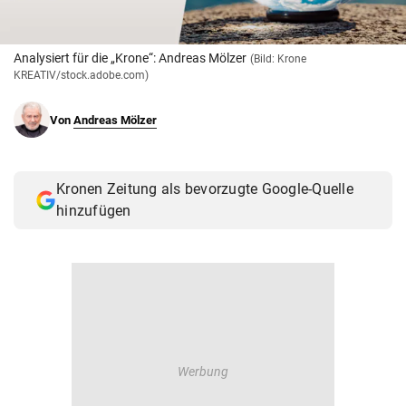
© Krone Multimedia GmbH & Co KG 2026
Muthgasse 2, 1190 Wien
Analysiert für die „Krone“: Andreas Mölzer
(Bild: Krone
KREATIV/stock.adobe.com)
Von
Andreas Mölzer
Kronen Zeitung als bevorzugte Google-Quelle
hinzufügen