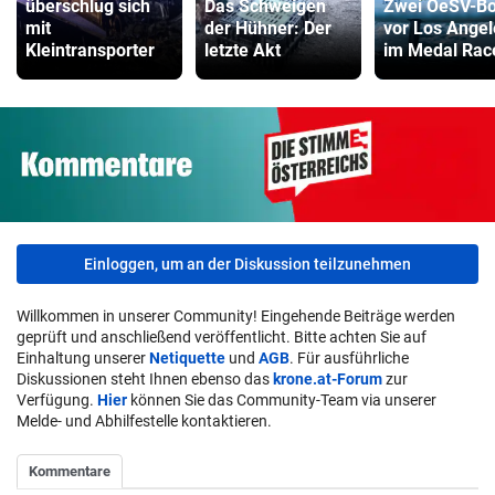
überschlug sich
Das Schweigen
Zwei OeSV-Bo
mit
der Hühner: Der
vor Los Angel
Kleintransporter
letzte Akt
im Medal Rac
Einloggen, um an der Diskussion teilzunehmen
Willkommen in unserer Community! Eingehende Beiträge werden
geprüft und anschließend veröffentlicht. Bitte achten Sie auf
Einhaltung unserer
Netiquette
und
AGB
. Für ausführliche
Diskussionen steht Ihnen ebenso das
krone.at-Forum
zur
Verfügung.
Hier
können Sie das Community-Team via unserer
Melde- und Abhilfestelle kontaktieren.