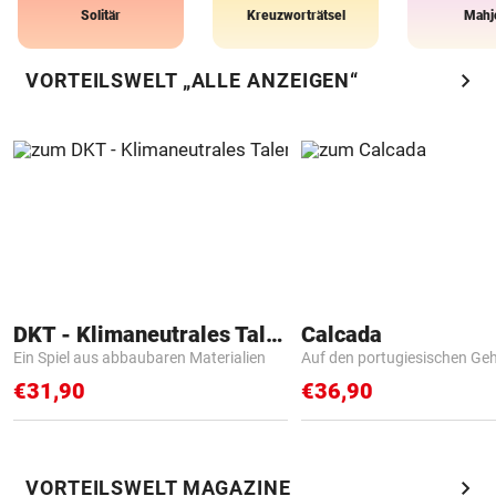
Solitär
Kreuzworträtsel
Mahj
chevron_right
VORTEILSWELT „ALLE ANZEIGEN“
DKT - Klimaneutrales Talent
Calcada
Ein Spiel aus abbaubaren Materialien
Auf den portugiesischen G
€31,90
€36,90
chevron_right
VORTEILSWELT MAGAZINE