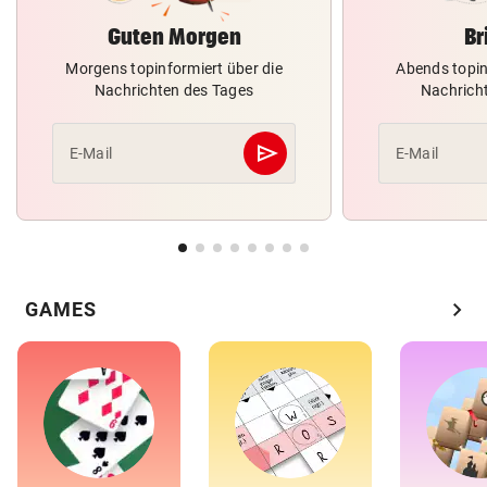
Guten Morgen
Br
Morgens topinformiert über die
Abends topin
Nachrichten des Tages
Nachrich
send
E-Mail
E-Mail
Abschicken
chevron_right
GAMES