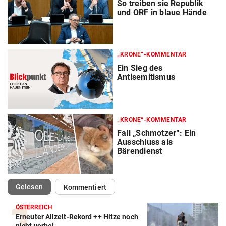
So treiben sie Republik
und ORF in blaue Hände
„KRONE“-KOMMENTAR
Ein Sieg des
Antisemitismus
„KRONE“-KOMMENTAR
Fall „Schmotzer“: Ein
Ausschluss als
Bärendienst
(ausgewählt)
Gelesen
Kommentiert
ÖSTERREICH
Erneuter Allzeit-Rekord ++ Hitze noch
nicht vorbei