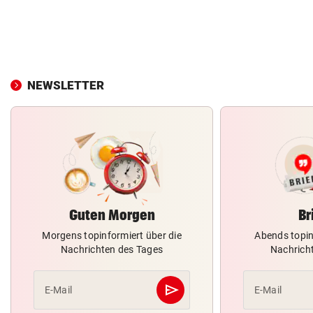
NEWSLETTER
Guten Morgen
Br
Morgens topinformiert über die
Abends topin
Nachrichten des Tages
Nachrich
send
E-Mail
E-Mail
Abschicken