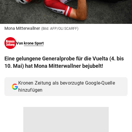
© Krone Multimedia GmbH & Co KG 2026
Muthgasse 2, 1190 Wien
Mona Mitterwallner
(Bild: AFP/OLI SCARFF)
Von
krone Sport
Eine gelungene Generalprobe für die Vuelta (4. bis
10. Mai) hat Mona Mitterwallner bejubelt!
Kronen Zeitung als bevorzugte Google-Quelle
hinzufügen