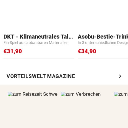
DKT - Klimaneutrales Talent
Asobu-Bestie-Trin
Ein Spiel aus abbaubaren Materialien
In 3 unterschiedlichen Desig
€31,90
€34,90
chevron_right
VORTEILSWELT MAGAZINE