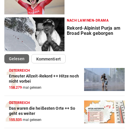
NACH LAWINEN-DRAMA
Rekord-Alpinist Purja am
Broad Peak geborgen
(ausgewählt)
Gelesen
Kommentiert
ÖSTERREICH
Erneuter Allzeit-Rekord ++ Hitze noch
Action-Cam Vergleich
nicht vorbei
158.279
mal gelesen
ZUM VERGLEICH
Crosstrainer Vergleich
ÖSTERREICH
Das waren die heißesten Orte ++ So
ZUM VERGLEICH
geht es weiter
155.535
mal gelesen
E-Bike Vergleich
ZUM VERGLEICH