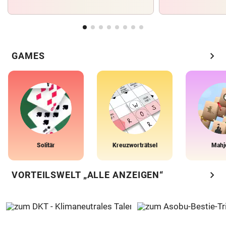
chevron_right
GAMES
Solitär
Kreuzworträtsel
Mahj
chevron_right
VORTEILSWELT „ALLE ANZEIGEN“