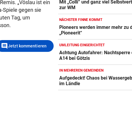
Mit „Colli“ und ganz viel Selbstver
Remis. „Vöslau ist ein
zur WM
a-Spiele gegen sie
guten Tag, um
NÄCHSTER FINNE KOMMT
sson.
Pioneers werden immer mehr zu 
„Pioneerit“
comment
UMLEITUNG EINGERICHTET
Jetzt kommentieren
Achtung Autofahrer: Nachtsperre 
A14 bei Götzis
IN MEHREREN GEMEINDEN
Aufgedeckt! Chaos bei Wasserge
im Ländle