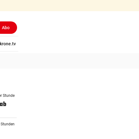
Abo
tschaft
krone.tv
Wissen
Gericht
Kolumnen
Freizeit
Reise
Ti
er Stunde
 ab
1 Stunden