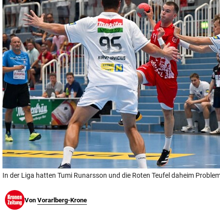
© Krone Multimedia GmbH & Co KG 2026
Muthgasse 2, 1190 Wien
In der Liga hatten Tumi Runarsson und die Roten Teufel daheim Problem
Von
Vorarlberg-Krone