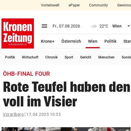
Vorteilswelt
ePaper
Community
Gewinns
close
Schließen
menu
Menü aufklappen
Fr., 07.08.2026
22°C
Wien
Abonnieren
(ausgewählt)
Krone+
Österreich
Wien
Politik
Star
account_circle
arrow_right
Anmelden
Politik
Wirtschaft
Chronik
Sport
Gericht
Menschen
Sond
pin_drop
arrow_right
Bundesland auswäh
Wien
ÖHB-FINAL FOUR
bookmark
Merkliste
Rote Teufel haben de
voll im Visier
Suchbegriff
search
eingeben
Vorarlberg
17.04.2025 10:55