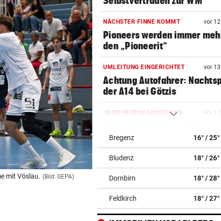
Selbstvertrauen zur WM
NÄCHSTER FINNE KOMMT
vor 1
Pioneers werden immer meh
den „Pioneerit“
UMLEITUNG EINGERICHTET
vor 1
Achtung Autofahrer: Nachts
der A14 bei Götzis
IN MEHREREN GEMEINDEN
vor 1
Aufgedeckt! Chaos bei
Wassergebühren im Ländle
Bregenz
16° / 25°
Bludenz
18° / 26°
FAHNDUNGSERFOLG
vor 1
Europaweit gesuchter
e mit Vöslau.
(Bild: GEPA)
Dornbirn
18° / 28°
Österreicher (29) gefasst
Feldkirch
18° / 27°
ROHR GERISSEN
vor 1
Große Teile von Lingenau