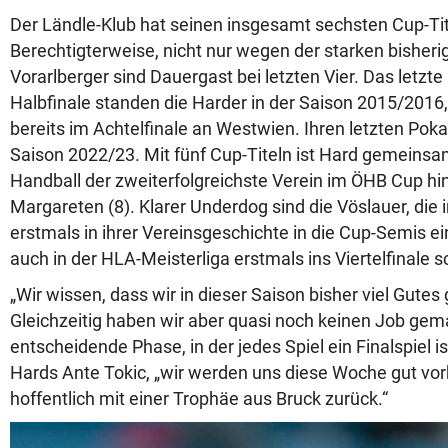
Der Ländle-Klub hat seinen insgesamt sechsten Cup-Tite
Berechtigterweise, nicht nur wegen der starken bisheri
Vorarlberger sind Dauergast bei letzten Vier. Das letzte
Halbfinale standen die Harder in der Saison 2015/2016
bereits im Achtelfinale an Westwien. Ihren letzten Pokal 
Saison 2022/23. Mit fünf Cup-Titeln ist Hard gemeins
Handball der zweiterfolgreichste Verein im ÖHB Cup hin
Margareten (8). Klarer Underdog sind die Vöslauer, die 
erstmals in ihrer Vereinsgeschichte in die Cup-Semis 
auch in der HLA-Meisterliga erstmals ins Viertelfinale s
„Wir wissen, dass wir in dieser Saison bisher viel Gutes
Gleichzeitig haben wir aber quasi noch keinen Job gem
entscheidende Phase, in der jedes Spiel ein Finalspiel is
Hards Ante Tokic, „wir werden uns diese Woche gut v
hoffentlich mit einer Trophäe aus Bruck zurück.“