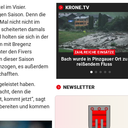
Zyprer schrottet Lamborghin
l im Visier.
Huracan auf Alpenpass
KRONE.TV
gen Saison. Denn die
TOT GEBORGEN
vor 2
 Mal nicht nicht im
Frau von Bord gefallen und 
, scheiterten damals
Wellen verschluckt
holten sie sich in der
am mit Bregenz
„OANEN IN DR KRONE“
vor 2
ter den Fivers
Der Platzhirsch im schönen
ZAHLREICHE EINSÄTZE
in dieser Saison
Bach wurde in Pinzgauer Ort zu
Brandnertal
reißendem Fluss
einzogen, es außerdem
NOLDE VERLIERT GELB
vor 
chafften.
„Captain Colin“ liegt nach R
 geleistet haben.
drei auf der Lauer
NEWSLETTER
acht, denn die
t, kommt jetzt“, sagt
POLIZEI SUCHT ZEUGEN
vor 
Radlerin gestürzt: Schweize
orbereiten und kommen
SUV-Fahrer flüchtet
LÄNDLE-HEIMKEHRER
vor 