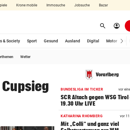
piele
Krone mobile
Immosuche
Jobsuche
Bazar
search
account_circle
Menü aufklappen
Suchen
s & Society
Sport
Gesund
Ausland
Digital
Motor
Wir
erthemen
Wetter
len
Vorarlberg
n Cupsieg
BUNDESLIGA IM TICKER
vor ein
SCR Altach gegen WSG Tirol
19.30 Uhr LIVE
KATHARINA RHOMBERG
vor 1
Mit „Colli“ und ganz viel