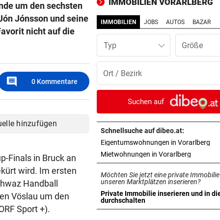
IMMOBILIEN VORARLBERG
nde um den sechsten
stundenlang ohne Wasser
Jón Jónsson und seine
IMMOBILIEN
JOBS
AUTOS
BAZAR
SENSATIONELLE ZAHLEN
vor 1
vorit nicht auf die
Bregenzer Festspiele feiern
Typ
Rekord zur Halbzeit
EINE INTERNE LÖSUNG
vor 1
comment
0
Kommentare
Pioneers Vorarlberg kennen 
neuen Headcoach
Suchen auf
STREIT IN DORNBIRN
vor 1
uelle hinzufügen
Dragqueen-Lesung lässt
Schnellsuche auf dibeo.at:
konservative Seele kochen
in 
Eigentumswohnungen in Vorarlberg
in neuem 
Mietwohnungen in Vorarlberg
p-Finals in Bruck an
EINSATZ IN BLUDENZ
vor 1
ürt wird. Im ersten
Möchten Sie jetzt eine private Immobilie
Schubhäftling gelingt bei
unseren Marktplätzen inserieren?
Schwaz Handball
Transport die Flucht
Private Immobilie inserieren und in di
gen Vöslau um den
in neuem Tab öffnen
durchschalten
ORF Sport +).
EIN TEURER SPASS
vor 2