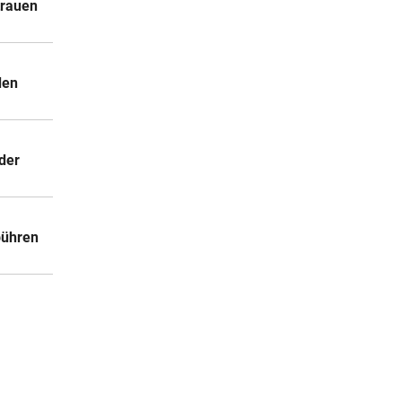
trauen
den
der
bühren