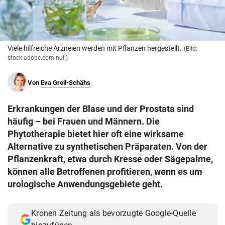
© Krone Multimedia GmbH & Co KG 2026
Muthgasse 2, 1190 Wien
Viele hilfreiche Arzneien werden mit Pflanzen hergestellt.
(Bild:
stock.adobe.com null)
Von
Eva Greil-Schähs
Erkrankungen der Blase und der Prostata sind
häufig – bei Frauen und Männern. Die
Phytotherapie bietet hier oft eine wirksame
Alternative zu synthetischen Präparaten. Von der
Pflanzenkraft, etwa durch Kresse oder Sägepalme,
können alle Betroffenen profitieren, wenn es um
urologische Anwendungsgebiete geht.
Kronen Zeitung als bevorzugte Google-Quelle