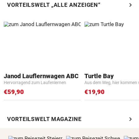
chevron_right
VORTEILSWELT „ALLE ANZEIGEN“
Janod Lauflernwagen ABC
Turtle Bay
Hervorragend zum Laufenlernen
Aus dem Weg, hier kommen w
€59,90
€19,90
chevron_right
VORTEILSWELT MAGAZINE