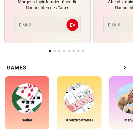
Morgens topinformiert über die
Abends topin
Nachrichten des Tages
Nachrich
send
E-Mail
E-Mail
Abschicken
chevron_right
GAMES
Solitär
Kreuzworträtsel
Mahj