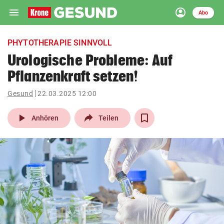
menu
account_circle
Navigation
Anmelden
Abo
close
Schließen
ein-/ausklappen
PHYTOTHERAPIE SINNVOLL
Abonnieren
Urologische Probleme: Auf
Pflanzenkraft setzen!
account_circle
arrow_right
Anmelden
Gesund
22.03.2025 12:00
pin_drop
arrow_right
Bundesland auswäh
Wien
play_arrow
Anhören
Teilen
bookmark
Merkliste
Suchbegriff
search
eingeben