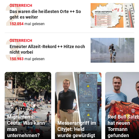
ÖSTERREICH
Das waren die heißesten Orte ++ So
geht es weiter
152.054
mal gelesen
ÖSTERREICH
Erneuter Allzeit-Rekord ++ Hitze noch
nicht vorbei
150.983
mal gelesen
Migranten in
Red Bull Salz
Ceuta: Was kann
Messerangriff im
hat neuen
man
Cityjet: Held
Tormann
unternehmen?
wurde gewürdigt
gefunden