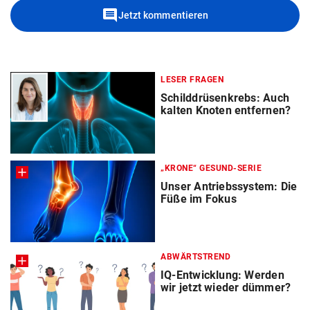
comment
Jetzt kommentieren
LESER FRAGEN
Schilddrüsenkrebs: Auch
kalten Knoten entfernen?
„KRONE“ GESUND-SERIE
Unser Antriebssystem: Die
Füße im Fokus
ABWÄRTSTREND
IQ-Entwicklung: Werden
wir jetzt wieder dümmer?