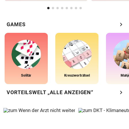
chevron_right
GAMES
Solitär
Kreuzworträtsel
Mahj
chevron_right
VORTEILSWELT „ALLE ANZEIGEN“