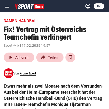
menu
account_circle
Navigation
Anmelden
Abo
close
Schließen
ein-/ausklappen
DAMEN-HANDBALL
Abonnieren
Fix! Vertrag mit Österreichs
Teamchefin verlängert
account_circle
arrow_right
Anmelden
Sport-Mix
17.02.2025 19:57
pin_drop
arrow_right
Bundesland auswäh
Wien
play_arrow
Anhören
Teilen
bookmark
Merkliste
Von
krone Sport
Suchbegriff
search
Etwas mehr als zwei Monate nach dem Vorrunden-
eingeben
Aus bei der Heim-Europameisterschaft hat der
Österreichische Handball-Bund (ÖHB) den Vertrag
mit Frauen-Teamchefin Monique Tijsterman