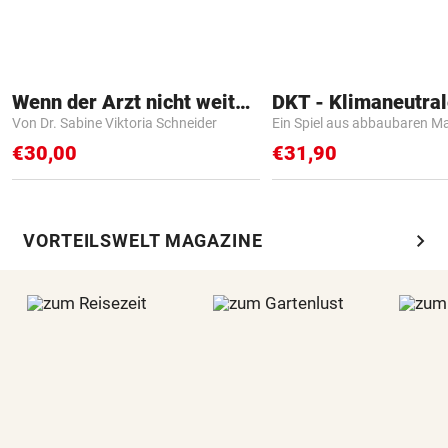
Wenn der Arzt nicht weiter weiß
Von Dr. Sabine Viktoria Schneider
Ein Spiel aus abbaubaren Ma
€30,00
€31,90
chevron_right
VORTEILSWELT MAGAZINE