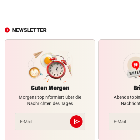
NEWSLETTER
Guten Morgen
Br
Morgens topinformiert über die
Abends topin
Nachrichten des Tages
Nachrich
send
E-Mail
E-Mail
Abschicken