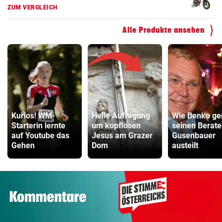
ZUM VERGLEICH
Alle Produkte ansehen
Kurios! WM-
Helle Aufregung
Wie Benko ge
Starterin lernte
um kopflosen
seinen Berate
auf Youtube das
Jesus am Grazer
Gusenbauer
Gehen
Dom
austeilt