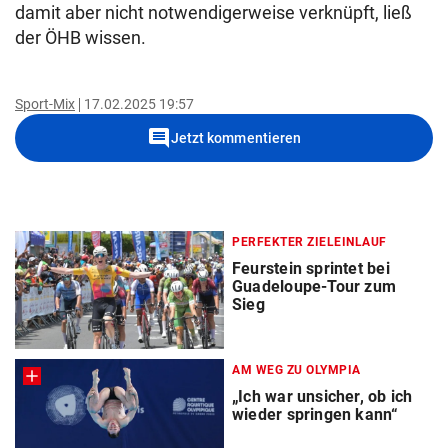
damit aber nicht notwendigerweise verknüpft, ließ
der ÖHB wissen.
Sport-Mix
17.02.2025 19:57
comment
Jetzt kommentieren
PERFEKTER ZIELEINLAUF
Feurstein sprintet bei
Guadeloupe-Tour zum
Sieg
AM WEG ZU OLYMPIA
„Ich war unsicher, ob ich
wieder springen kann“