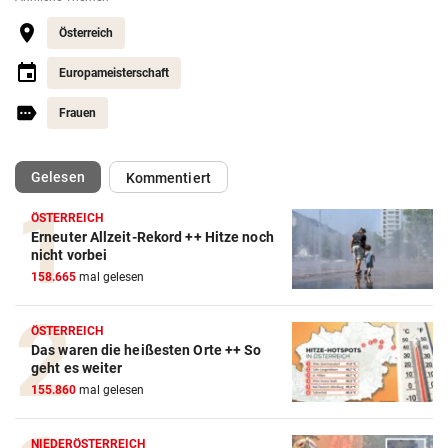
Österreich
Europameisterschaft
Frauen
(ausgewählt)
Gelesen
Kommentiert
ÖSTERREICH
Erneuter Allzeit-Rekord ++ Hitze noch
Action-Cam Vergleich
nicht vorbei
158.665
mal gelesen
ZUM VERGLEICH
Crosstrainer Vergleich
ÖSTERREICH
Das waren die heißesten Orte ++ So
ZUM VERGLEICH
geht es weiter
155.860
mal gelesen
E-Bike Vergleich
ZUM VERGLEICH
NIEDERÖSTERREICH