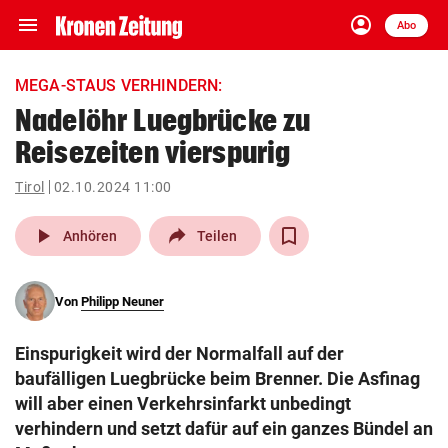
menu
account_circle
Navigation
Anmelden
Abo
close
Schließen
ein-/ausklappen
MEGA-STAUS VERHINDERN:
Abonnieren
Nadelöhr Luegbrücke zu
Reisezeiten vierspurig
account_circle
arrow_right
Anmelden
Tirol
02.10.2024 11:00
pin_drop
arrow_right
Bundesland auswäh
Wien
play_arrow
Anhören
Teilen
bookmark
Merkliste
Von
Philipp Neuner
Suchbegriff
search
Einspurigkeit wird der Normalfall auf der
eingeben
baufälligen Luegbrücke beim Brenner. Die Asfinag
will aber einen Verkehrsinfarkt unbedingt
verhindern und setzt dafür auf ein ganzes Bündel an