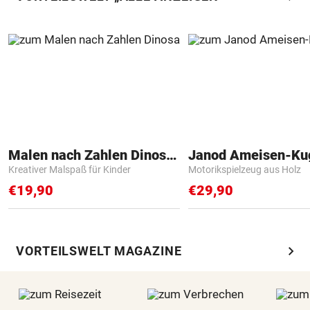
Malen nach Zahlen Dinosaurier
Janod Ameisen-Ku
Kreativer Malspaß für Kinder
Motorikspielzeug aus Holz
€19,90
€29,90
chevron_right
VORTEILSWELT MAGAZINE