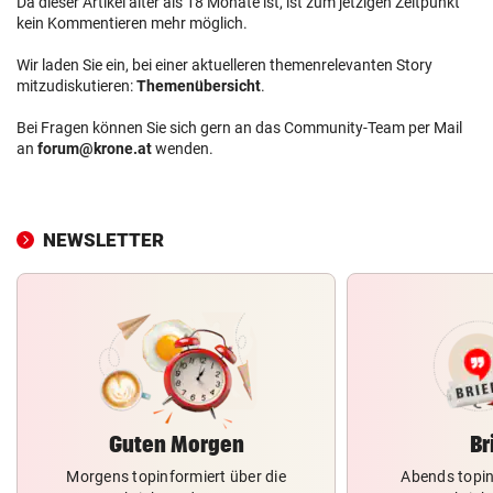
Da dieser Artikel älter als 18 Monate ist, ist zum jetzigen Zeitpunkt
kein Kommentieren mehr möglich.
Wir laden Sie ein, bei einer aktuelleren themenrelevanten Story
mitzudiskutieren:
Themenübersicht
.
Bei Fragen können Sie sich gern an das Community-Team per Mail
an
forum@krone.at
wenden.
NEWSLETTER
Guten Morgen
Br
Morgens topinformiert über die
Abends topin