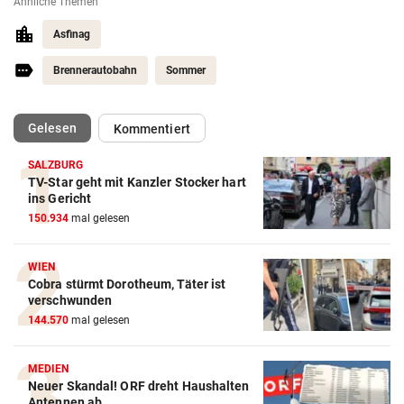
Ähnliche Themen
Asfinag
Brennerautobahn
Sommer
(ausgewählt)
Gelesen
Kommentiert
SALZBURG
TV-Star geht mit Kanzler Stocker hart
ins Gericht
150.934
mal gelesen
WIEN
Cobra stürmt Dorotheum, Täter ist
verschwunden
144.570
mal gelesen
MEDIEN
Neuer Skandal! ORF dreht Haushalten
Antennen ab