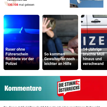
130.108
mal gelesen
Raser ohne
14-Jährige
Führerschein
So kommen
brachte Müll
flüchtete vor der
Gewaltopfer noch
hinaus und
Polizei
leichter an Hilfe
verschwand