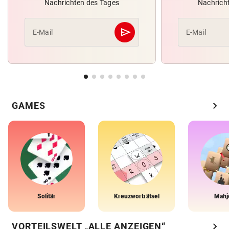
Nachrichten des Tages
Nachrich
send
E-Mail
E-Mail
Abschicken
chevron_right
GAMES
Solitär
Kreuzworträtsel
Mahj
chevron_right
VORTEILSWELT „ALLE ANZEIGEN“