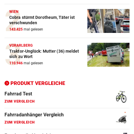
Crosstrainer Vergleich
WIEN
Cobra stürmt Dorotheum, Täter ist
ZUM VERGLEICH
verschwunden
143.425
mal gelesen
E-Bike Vergleich
ZUM VERGLEICH
VORARLBERG
Traktor-Unglück: Mutter (36) meldet
Elektro-Scooter Vergleich
sich zu Wort
ZUM VERGLEICH
110.946
mal gelesen
Ergometer Vergleich
ZUM VERGLEICH
PRODUKT VERGLEICHE
Fahrrad Test
ZUM VERGLEICH
Fahrradanhänger Vergleich
ZUM VERGLEICH