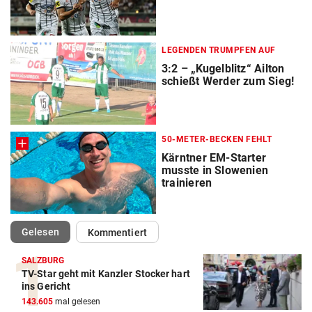
LEGENDEN TRUMPFEN AUF
3:2 – „Kugelblitz“ Ailton
schießt Werder zum Sieg!
50-METER-BECKEN FEHLT
Kärntner EM-Starter
musste in Slowenien
trainieren
(ausgewählt)
Gelesen
Kommentiert
SALZBURG
TV-Star geht mit Kanzler Stocker hart
Action-Cam Vergleich
ins Gericht
143.605
mal gelesen
ZUM VERGLEICH