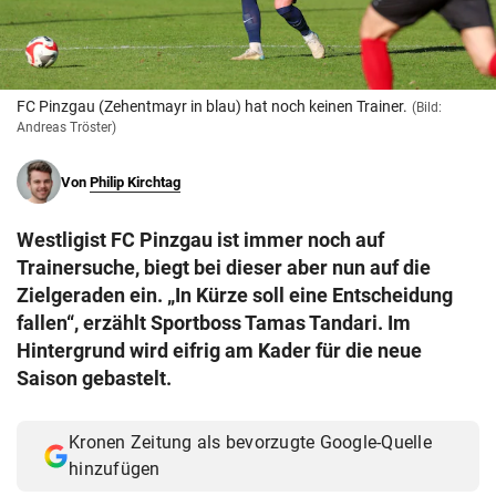
© Krone Multimedia GmbH & Co KG 2026
Muthgasse 2, 1190 Wien
FC Pinzgau (Zehentmayr in blau) hat noch keinen Trainer.
(Bild:
Andreas Tröster)
Von
Philip Kirchtag
Westligist FC Pinzgau ist immer noch auf
Trainersuche, biegt bei dieser aber nun auf die
Zielgeraden ein. „In Kürze soll eine Entscheidung
fallen“, erzählt Sportboss Tamas Tandari. Im
Hintergrund wird eifrig am Kader für die neue
Saison gebastelt.
Kronen Zeitung als bevorzugte Google-Quelle
hinzufügen