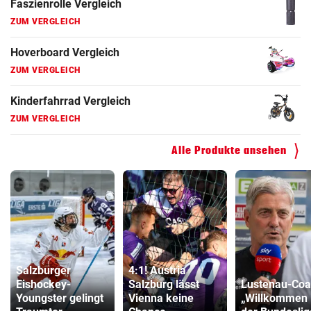
Faszienrolle Vergleich
ZUM VERGLEICH
Hoverboard Vergleich
ZUM VERGLEICH
Kinderfahrrad Vergleich
ZUM VERGLEICH
Alle Produkte ansehen
Salzburger
4:1! Austria
Eishockey-
Salzburg lässt
Lustenau-Coa
Youngster gelingt
Vienna keine
„Willkommen 