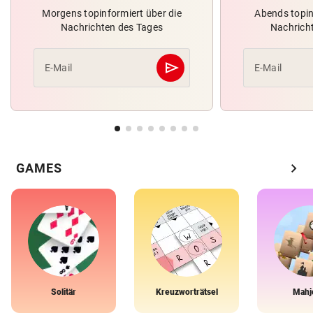
Morgens topinformiert über die
Abends topin
Nachrichten des Tages
Nachrich
send
E-Mail
E-Mail
Abschicken
chevron_right
GAMES
Solitär
Kreuzworträtsel
Mahj