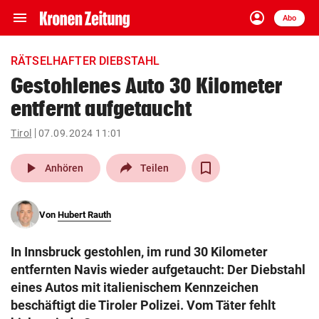
menu
account_circle
Navigation
Anmelden
Abo
close
Schließen
ein-/ausklappen
RÄTSELHAFTER DIEBSTAHL
Abonnieren
Gestohlenes Auto 30 Kilometer
entfernt aufgetaucht
account_circle
arrow_right
Anmelden
Tirol
07.09.2024 11:01
pin_drop
arrow_right
Bundesland auswäh
Wien
play_arrow
Anhören
Teilen
bookmark
Merkliste
Von
Hubert Rauth
Suchbegriff
search
In Innsbruck gestohlen, im rund 30 Kilometer
eingeben
entfernten Navis wieder aufgetaucht: Der Diebstahl
eines Autos mit italienischem Kennzeichen
beschäftigt die Tiroler Polizei. Vom Täter fehlt