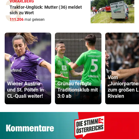
VORARLBERG
Traktor-Unglück: Mutter (36) meldet
sich zu Wort
111.206
mal gelesen
Vom
Wiener Austria
Grünau fertigte
„Juniorpartne
und St. Pölten in
Traditionsklub mit
zum großen L
CL-Quali weiter!
3:0 ab
Rivalen