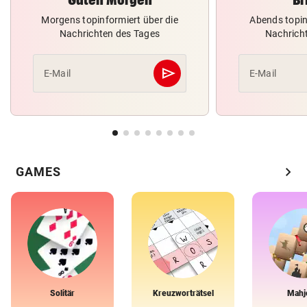
Morgens topinformiert über die
Abends topin
Nachrichten des Tages
Nachrich
send
E-Mail
E-Mail
Abschicken
chevron_right
GAMES
Solitär
Kreuzworträtsel
Mahj