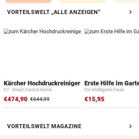
chevron_right
VORTEILSWELT „ALLE ANZEIGEN“
Kärcher Hochdruckreiniger
Erste Hilfe im Gart
K7 - Smart Control Home
Für intelligente Faule
€474,90
€15,95
€644,99
chevron_right
VORTEILSWELT MAGAZINE