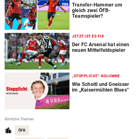
Transfer-Hammer um
gleich zwei ÖFB-
Teamspieler?
JETZT IST ES FIX
Der FC Arsenal hat einen
neuen Mittelfeldspieler
„STOPPLICHT“-KOLUMNE
Wie Schoitl und Gneisser
im „Kaisermühlen Blues“
Ähnliche Themen
ÖFB