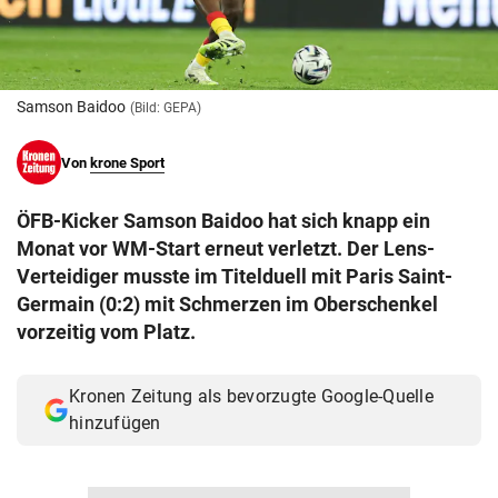
© Krone Multimedia GmbH & Co KG 2026
Muthgasse 2, 1190 Wien
Samson Baidoo
(Bild: GEPA)
Von
krone Sport
ÖFB-Kicker Samson Baidoo hat sich knapp ein
Monat vor WM-Start erneut verletzt. Der Lens-
Verteidiger musste im Titelduell mit Paris Saint-
Germain (0:2) mit Schmerzen im Oberschenkel
vorzeitig vom Platz.
Kronen Zeitung als bevorzugte Google-Quelle
hinzufügen