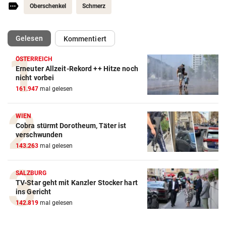
Oberschenkel
Schmerz
(ausgewählt)
Gelesen
Kommentiert
ÖSTERREICH
Erneuter Allzeit-Rekord ++ Hitze noch
Action-Cam Vergleich
nicht vorbei
161.947
mal gelesen
ZUM VERGLEICH
Crosstrainer Vergleich
WIEN
Cobra stürmt Dorotheum, Täter ist
ZUM VERGLEICH
verschwunden
143.263
mal gelesen
E-Bike Vergleich
ZUM VERGLEICH
SALZBURG
TV-Star geht mit Kanzler Stocker hart
Elektro-Scooter Vergleich
ins Gericht
ZUM VERGLEICH
142.819
mal gelesen
Ergometer Vergleich