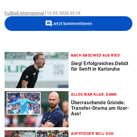
Fußball International
13.05.2026 23:16
comment
Jetzt kommentieren
NACH ABSCHIED AUS RIED
Sieg! Erfolgreiches Debüt
für Senft in Karlsruhe
ALLES WAR KLAR, DANN
Überraschende Gründe:
Transfer-Drama um Ilzer-
Ass!
AUFSTEIGER WILL DUO