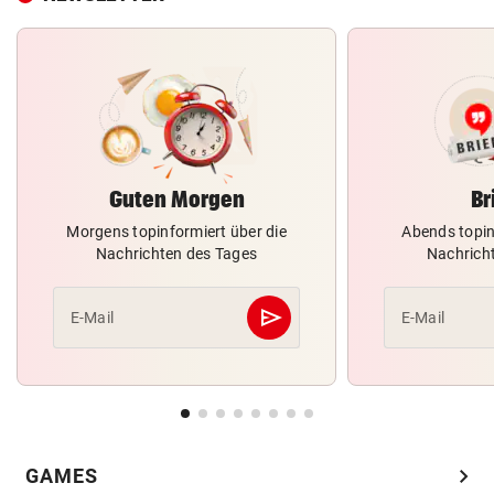
Guten Morgen
Br
Morgens topinformiert über die
Abends topin
Nachrichten des Tages
Nachrich
send
E-Mail
E-Mail
Abschicken
chevron_right
GAMES