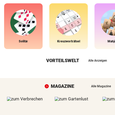
Solitär
Kreuzworträtsel
Mahj
VORTEILSWELT
Alle Anzeigen
MAGAZINE
Alle Magazine