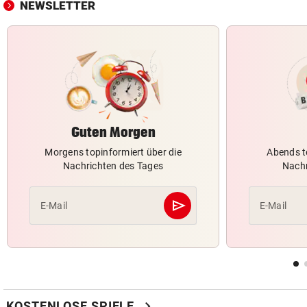
NEWSLETTER
Guten Morgen
Morgens topinformiert über die
Abends t
Nachrichten des Tages
Nachr
send
E-Mail
E-Mail
Abschicken
chevron_right
KOSTENLOSE SPIELE