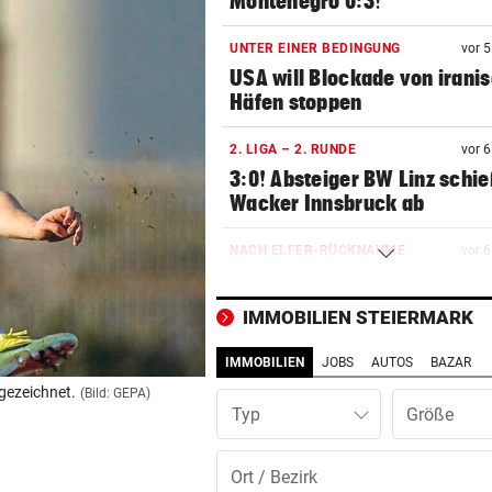
Montenegro 0:3!
UNTER EINER BEDINGUNG
vor 
USA will Blockade von irani
Häfen stoppen
2. LIGA – 2. RUNDE
vor 
3:0! Absteiger BW Linz schie
Wacker Innsbruck ab
NACH ELFER-RÜCKNAHME
vor 
Hinterseer über VAR: „Ist ei
absoluter Skandal!“
IMMOBILIEN STEIERMARK
WEGEN CEUTA-KRISE
vor 
IMMOBILIEN
JOBS
AUTOS
BAZAR
Spanien kontert: Jetzt
fgezeichnet.
(Bild: GEPA)
Grenzkontrollen für Italien
Typ
SONNTAG NOCH IM KASTEN
vor 
Klubs aus Holland und Italie