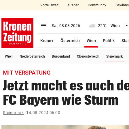
Vorteilswelt
ePaper
Community
Gewinns
close
Schließen
menu
Menü aufklappen
Sa., 08.08.2026
22°C
Wien
Abonnieren
(ausgewählt)
Krone+
Österreich
Wien
Politik
Star
account_circle
arrow_right
Anmelden
(a
Wien
Niederösterreich
Burgenland
Oberösterreich
Steiermark
pin_drop
arrow_right
Bundesland auswäh
Wien
MIT VERSPÄTUNG
bookmark
Merkliste
Jetzt macht es auch d
FC Bayern wie Sturm
Suchbegriff
search
eingeben
Steiermark
14.08.2024 06:00