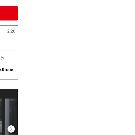
6 Stunden
Fans
2:20
neuem Tab öffnen
7 Stunden
n neuem Tab öffnen
)
 in
e Krone
7 Stunden
eich
7 Stunden
rby
8 Stunden