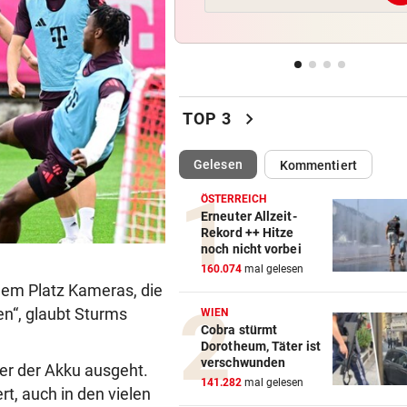
Fehlstart komplett! Nächste 
für St. Pölten
WANDERER AUSGEFLOGEN
vor 
Wieder Muren nach Unwette
chevron_right
Dramatik im Valser Tal
TOP 3
IN GREENSBORO
vor 
(ausgewählt)
Gelesen
Kommentiert
Straka verpasst bei PGA-Tur
den Cut vorzeitig
ÖSTERREICH
Erneuter Allzeit-
Rekord ++ Hitze
SCHRIEB WM-GESCHICHTE
vor 
noch nicht vorbei
Bayern kassiert Millionen – 
160.074
mal gelesen
Transfer-Clou
dem Platz Kameras, die
en“, glaubt Sturms
WIEN
Cobra stürmt
Dorotheum, Täter ist
verschwunden
ner der Akku ausgeht.
141.282
mal gelesen
rt, auch in den vielen