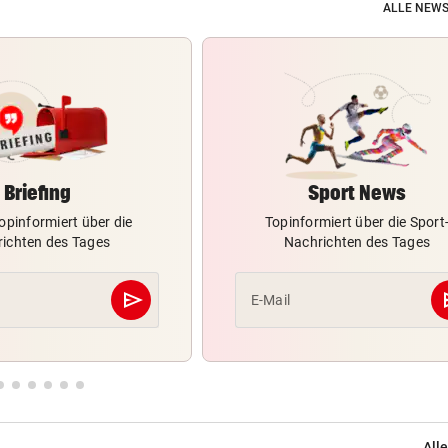
ALLE NEWS
Briefing
Sport News
opinformiert über die
Topinformiert über die Sport
ichten des Tages
Nachrichten des Tages
send
s
E-Mail
Abschicken
Alle