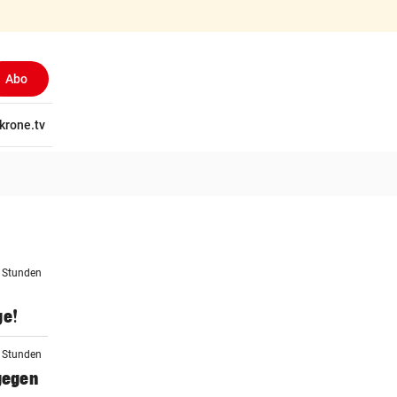
Abo
tschaft
krone.tv
Wissen
Gericht
Kolumnen
Freizeit
Reise
Ti
4 Stunden
ge!
5 Stunden
 gegen