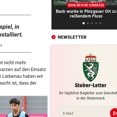
Theater stellt Planschbecke
ZAHLREICHE EINSÄTZE
300.000 Euro auf
Bach wurde in Pinzgauer Ort zu
reißendem Fluss
NACH WIEN AUF MYKONOS
vor 
Luxus am Meer! Sabalenka
piel, in
gewährt private Einblicke
talliert.
NEWSLETTER
„IHR SEID DER HAMMER!“
vor 
CH
Feuerwehr befreite Kalb aus
misslicher Lage
ht nicht mehr
FUSSBALL-FANS FEIERN
vor 
warzen auf den Einsatz
Hochgefühle dank Comebac
in Liebenau haben wir
eines Kult-Sponsors
ascht ist, dass der
Steirer-Letter
LIEFERING VERLIERT
vor 
Ihr täglicher Begleiter zum Gesch
Enttäuschende Zweitliga-
in der Steiermark
Rückkehr nach Grödig
se
E-Mail
2. LIGA – 2. RUNDE
vor 