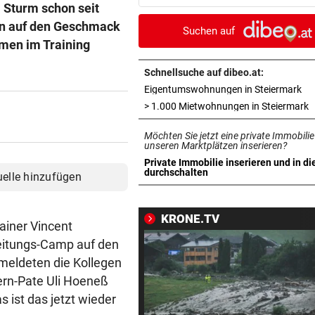
i Sturm schon seit
locken WAC-Goalie
en auf den Geschmack
Suchen auf
BEI BARESI-ABSCHIED
vor 
men im Training
Brasilien-Legende schockt 
mit Mallet-Finger
Schnellsuche auf dibeo.at:
in 
Eigentumswohnungen in Steiermark
KIND UND PARTNER TOT
vor 
i
> 1.000 Mietwohnungen in Steiermark
Traktor-Unglück: Mutter (36
Möchten Sie jetzt eine private Immobilie
meldet sich zu Wort
unseren Marktplätzen inserieren?
Private Immobilie inserieren und in di
STRATEGIE FEHLT
vor 
in neuem Tab öffnen
durchschalten
uelle hinzufügen
Schutz vor Drohnen? Österr
hat keinen Plan
KRONE.TV
rainer Vincent
LÄNDLE-KICKER SIEGEN
vor 
eitungs-Camp auf den
3:1 nach 0:1! Altach dreht De
rmeldeten die Kollegen
gegen WSG Tirol
ern-Pate Uli Hoeneß
 ist das jetzt wieder
KRITIK AUS POLITIK
vor 