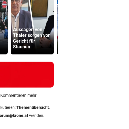
Aussagen von
Enttäuschende
Thaler sorgen vor
Zweitliga-
Sager wirkt
Gericht für
Rückkehr nach
Mütter-Auf
Staunen
Grödig
gegen Kanz
ein Kommentieren mehr
skutieren:
Themenübersicht
.
forum@krone.at
wenden.