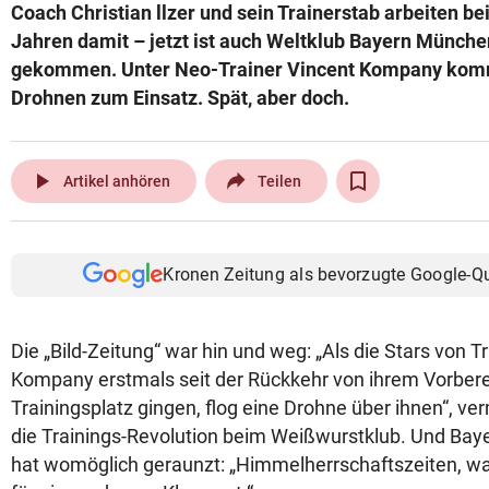
Coach Christian llzer und sein Trainerstab arbeiten be
Jahren damit – jetzt ist auch Weltklub Bayern Münch
gekommen. Unter Neo-Trainer Vincent Kompany kom
Drohnen zum Einsatz. Spät, aber doch.
play_arrow
Artikel anhören
Teilen
Kronen Zeitung als bevorzugte Google-Q
Die „Bild-Zeitung“ war hin und weg: „Als die Stars von T
Kompany erstmals seit der Rückkehr von ihrem Vorber
Trainingsplatz gingen, flog eine Drohne über ihnen“, ve
die Trainings-Revolution beim Weißwurstklub. Und Bay
hat womöglich geraunzt: „Himmelherrschaftszeiten, was